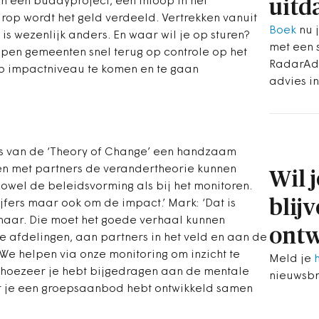
 een buddyproject, een inloop in het
uitd
op wordt het geld verdeeld. Vertrekken vanuit
Boek
nu j
is wezenlijk anders. En waar wil je op sturen?
met een 
jpen gemeenten snel terug op controle op het
RadarAdv
p impactniveau te komen en te gaan
advies i
s van de ‘Theory of Change’ een handzaam
 met partners de verandertheorie kunnen
Wil 
 zowel de beleidsvorming als bij het monitoren.
blij
jfers maar ook om de impact.’ Mark: ‘Dat is
naar. Die moet het goede verhaal kunnen
ontw
e afdelingen, aan partners in het veld en aan de
e helpen via onze monitoring om inzicht te
Meld je
 hoezeer je hebt bijgedragen aan de mentale
nieuwsbr
t je een groepsaanbod hebt ontwikkeld samen