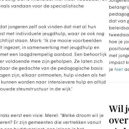
Jongeren
onals vandaan voor de specialistische
belangri
pedagogi
dat van 
dat jongeren zelf ook vinden dat niet al hun
beleidsa
t met individuele jeugdhulp, waar ze ook nog
tweedaa
tlijst staan. Mark: ‘Ik zie mooie voorbeelden
hoe je j
t ingezet, in samenwerking met jeugdhulp en
position
n met een laagdrempelig aanbod. Een behoorlijk
met jong
er voldoende mee zijn geholpen. Ze laten zich
impact k
e daar de gedachte van de pedagogische basis:
je
hier
a
en zijn, elkaar ontmoeten, hulp vinden als het
 kunnen worden naar intensievere hulp en altijd
uwde steunstructuur in de wijk.’
Wil 
raks eerst een visie. Merel: ‘Welke droom wil je
over
eren? Er zijn gemeenten die vertrekken vanuit