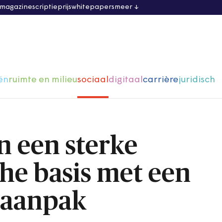
 magazine
scriptieprijs
whitepapers
meer
ën
ruimte en milieu
sociaal
digitaal
carrière
juridisch
 een sterke
he basis met een
 aanpak