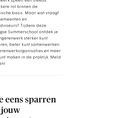
werk speelt een steeds
jkere rol binnen de
sche basis. Maar wat vraagt
gemeenten en
dviseurs? Tijdens deze
gse Summerschool ontdek je
ongerenwerk sterker kunt
eren, beter kunt samenwerken
erenwerkorganisaties en meer
unt maken in de praktijk. Meld
an!
je eens sparren
 jouw