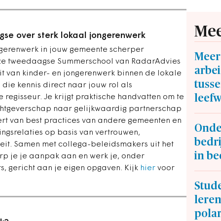
Mee
e over sterk lokaal jongerenwerk
ongerenwerk in jouw gemeente scherper
Meer 
deze tweedaagse Summerschool van RadarAdvies
arbei
eit van kinder- en jongerenwerk binnen de lokale
tusse
die kennis direct naar jouw rol als
leef
 regisseur. Je krijgt praktische handvatten om te
htgeverschap naar gelijkwaardig partnerschap
ert van best practices van andere gemeenten en
Onder
srelaties op basis van vertrouwen,
bedr
teit. Samen met collega-beleidsmakers uit het
in be
herp je je aanpak aan en werk je, onder
, gericht aan je eigen opgaven. Kijk
hier
voor
Stud
lere
polar