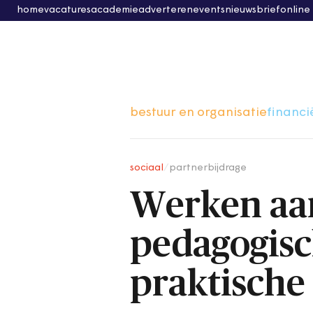
home
vacatures
academie
adverteren
events
nieuwsbrief
online
bestuur en organisatie
financi
sociaal
/
partnerbijdrage
Werken aan
pedagogisc
praktische