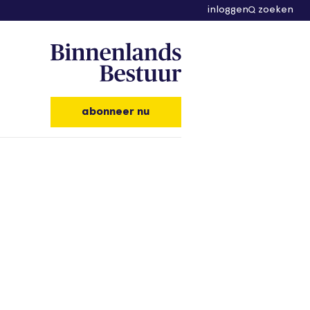
inloggen
zoeken
abonneer nu