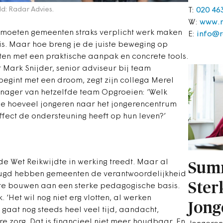
ld: Radar Advies.
T:
020 46
W:
www.r
 moeten gemeenten straks verplicht werk maken
E:
info@r
s. Maar hoe breng je de juiste beweging op
en met een praktische aanpak en concrete tools.
t Mark Snijder, senior adviseur bij team
egint met een droom, zegt zijn collega Merel
anager van hetzelfde team Opgroeien: ‘Welk
 je hoeveel jongeren naar het jongerencentrum
ffect de ondersteuning heeft op hun leven?’
de Wet Reikwijdte in werking treedt. Maar al
Sum
ugd hebben gemeenten de verantwoordelijkheid
Ster
 te bouwen aan een sterke pedagogische basis.
‘Het wil nog niet erg vlotten, al werken
Jong
 gaat nog steeds heel veel tijd, aandacht,
 zorg. Dat is financieel niet meer houdbaar. En