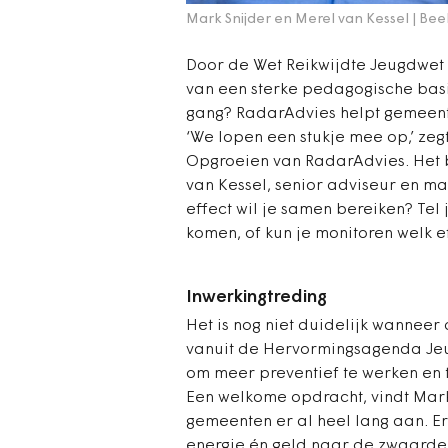
Mark Snijder en Merel van Kessel | Bee
Door de Wet Reikwijdte Jeugdwet
van een sterke pedagogische basi
gang? RadarAdvies helpt gemeent
‘We lopen een stukje mee op,’ zeg
Opgroeien van RadarAdvies. Het b
van Kessel, senior adviseur en m
effect wil je samen bereiken? Tel
komen, of kun je monitoren welk e
Inwerkingtreding
Het is nog niet duidelijk wanneer 
vanuit de Hervormingsagenda Je
om meer preventief te werken en
Een welkome opdracht, vindt Mark. 
gemeenten er al heel lang aan. Er
energie én geld naar de zwaardere