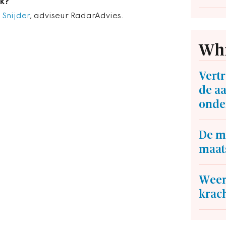
k?
 Snijder
, adviseur RadarAdvies.
Whi
Vertr
de a
onde
De m
maat
Weer
krac