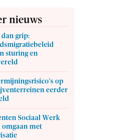
r nieuws
dan grip:
dsmigratiebeleid
n sturing en
wereld
mijningsrisico’s op
ijventerreinen eerder
eld
enten Sociaal Werk
n omgaan met
isatie