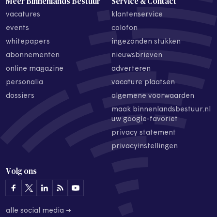
Meer Binnenlands Bestuur
Service & Contact
vacatures
klantenservice
events
colofon
whitepapers
ingezonden stukken
abonnementen
nieuwsbrieven
online magazine
adverteren
personalia
vacature plaatsen
dossiers
algemene voorwaarden
maak binnenlandsbestuur.nl
uw google-favoriet
privacy statement
privacyinstellingen
Volg ons
alle social media →