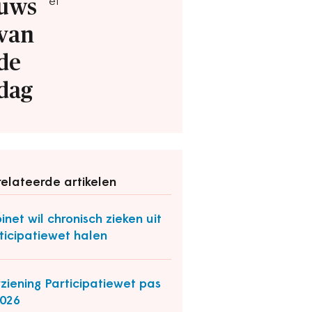
uws
ef
van
de
dag
elateerde artikelen
inet wil chronisch zieken uit
ticipatiewet halen
ziening Participatiewet pas
2026