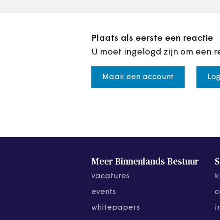
Plaats als eerste een reactie
U moet ingelogd zijn om een r
Maak een account
Log
Meer Binnenlands Bestuur
S
vacatures
k
events
c
whitepapers
i