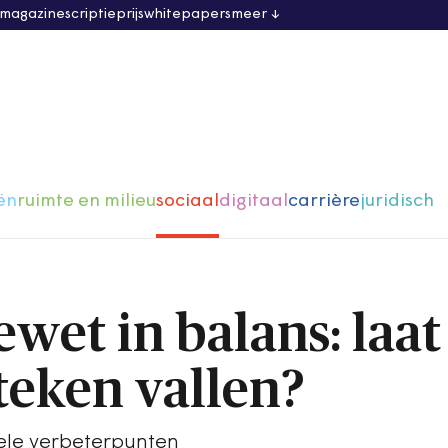
 magazine
scriptieprijs
whitepapers
meer
ën
ruimte en milieu
sociaal
digitaal
carrière
juridisch
ewet in balans: laat
teken vallen?
kele verbeterpunten