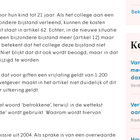
Bek
or hun kind tot 21 jaar. Als het college aan een
zondere bijstand verleend, kunnen de kosten
staat in artikel 62. Echter, in de nieuwe situatie
een bijzondere bijstand meer (artikel 12) maar
K
t betekent dat het college deze bijstand niet
iet blijkt dat dit ook wordt beoogd, maar in dat
ijzigd te worden.
Van
mee
 dat voor giften een vrijlating geldt van 1.200
das
tgever maakt in het artikel niet duidelijk of dit
Ver
 uitkering geldt.
Ver
et woord ‘betrokkene’, terwijl in de wettekst
aan
de’ wordt gebruikt. Waarom wordt hiervan
Rad
ssie uit 2004. Als sprake is van een overwaarde
Hou