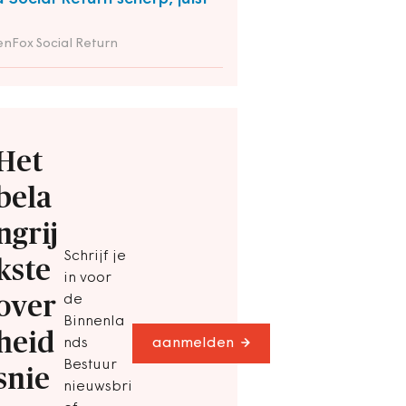
nFox Social Return
Het
bela
ngrij
Schrijf je
kste
in voor
over
de
Binnenla
heid
nds
aanmelden
Bestuur
snie
nieuwsbri