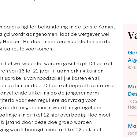
n balans ligt ter behandeling in de Eerste Kamer.
V
jzigd wordt aangenomen, laat de wetgever wel
ly Heesen. Hij doet meerdere voorstellen om de
ituaties te voorkomen.
Gem
Alg
n het wetsvoorstel worden geschrapt. Dit artikel
Wijk
eren van 18 tot 21 jaar in aanmerking kunnen
s sprake is van noodzakelijke kosten en zij
 op hun ouders. Dit artikel bepaalt de criteria
Man
anvullende uitkering op de jongerennorm
Des
iteria voor een reguliere aanvraag voor
JS C
Haa
ng op de jongerennorm wordt nu geregeld in
alingen in artikel 12 niet overbodig. Hoe moet
 bijstand door deze doelgroep worden
Man
ging wordt beoogd, moet artikel 12 ook niet
GGD