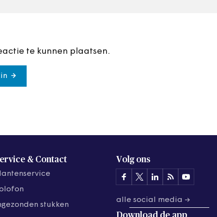
eactie te kunnen plaatsen.
in
ervice & Contact
Volg ons
lantenservice
olofon
alle social media →
ngezonden stukken
Download de
app