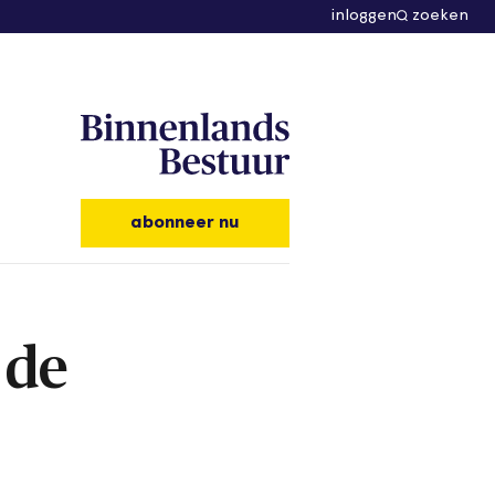
inloggen
zoeken
abonneer nu
 de