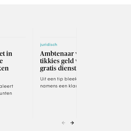
juridisch
socia
et in
Ambtenaar vraagt via
Fai
de
tikkies geld voor
tre
ken
gratis diensten
ge
Uit een tip bleek dat ze
De V
namens een klant op
geme
aleert
meldingen via Woningnet
neme
unten
reageerde en daarvoor 50
verh
euro per keer vroeg