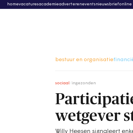
home
vacatures
academie
adverteren
events
nieuwsbrief
online
bestuur en organisatie
financi
sociaal
/
ingezonden
Participati
wetgever s
Willy Heesen signaleert en