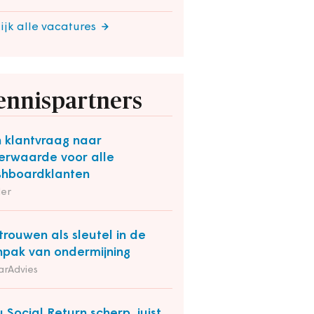
ijk alle vacatures
ennispartners
 klantvraag naar
rwaarde voor alle
hboardklanten
der
trouwen als sleutel in de
pak van ondermijning
arAdvies
 Social Return scherp, juist