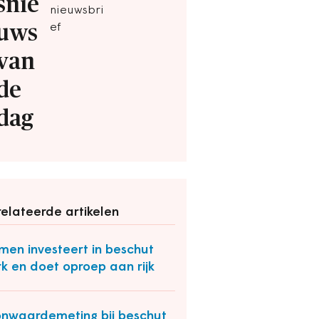
snie
nieuwsbri
uws
ef
van
de
dag
elateerde artikelen
en investeert in beschut
k en doet oproep aan rijk
nwaardemeting bij beschut