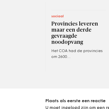
sociaal
Provincies leveren
maar een derde
gevraagde
noodopvang
Het COA had de provincies
om 2600
noodopvangpplaatsen
gevraagd. Het werden er
800.
Plaats als eerste een reactie
U moet ingelogd zijn om een r