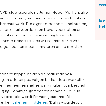
wer
VVD-staatssecretaris Jurgen Nobel (Participatie
weede Kamer, met onder andere aandacht voor
Mee
beschut werk. Die agenda benoemt knelpunten,
het
ten en uitvoerders, en bevat voorstellen om
 punt is een betere aansluiting tussen de
 lokale behoefte. Ook wil het ministerie van
d gemeenten meer stimuleren om te investeren
ering te koppelen aan de realisatie van
ngsmiddelen pas volgen bij het daadwerkelijk
len gemeenten sneller werk maken van beschut
niging. Sommige gemeenten nemen nu al hun
end voorbeeld wordt Emmen genoemd. Die
plekken
uit eigen middelen
. ‘Dat is waardevol,