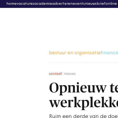
home
vacatures
academie
adverteren
events
nieuwsbrief
online
bestuur en organisatie
financi
sociaal
/
nieuws
Opnieuw te
werkplekk
Ruim een derde van de doe