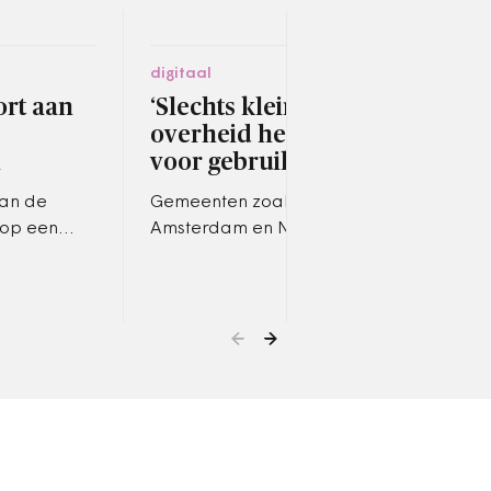
digitaal
socia
rt aan
‘Slechts klein deel
Par
overheid heeft beleid
bal
n
voor gebruik van AI’
wet
val
van de
Gemeenten zoals
 op een
Amsterdam en Nijmegen
Will
ek
hebben visiestukken
enke
opgesteld, met de mens
centraal en aandacht voor
realistische verwachtingen.