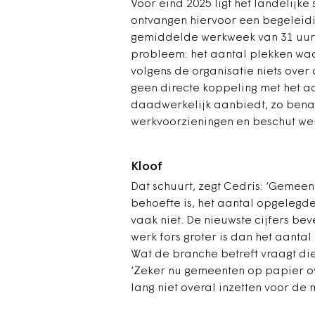
Voor eind 2025 ligt het landelijk
ontvangen hiervoor een begeleidi
gemiddelde werkweek van 31 uur. 
probleem: het aantal plekken waa
volgens de organisatie niets over
geen directe koppeling met het 
daadwerkelijk aanbiedt, zo benad
werkvoorzieningen en beschut we
Kloof
Dat schuurt, zegt Cedris: ‘Gemeent
behoefte is, het aantal opgelegd
vaak niet. De nieuwste cijfers be
werk fors groter is dan het aant
Wat de branche betreft vraagt die
‘Zeker nu gemeenten op papier o
lang niet overal inzetten voor de