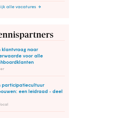
ijk alle vacatures
ennispartners
 klantvraag naar
rwaarde voor alle
hboardklanten
der
 participatiecultuur
bouwen: een leidraad - deel
Vocal