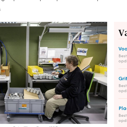
5
V
Voo
Bes
opd
Gri
Bes
opd
Pla
Bes
opdr