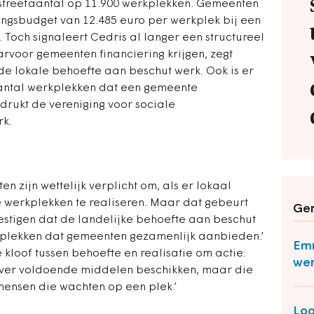
e streefaantal op 11.900 werkplekken. Gemeenten
ngsbudget van 12.485 euro per werkplek bij een
Toch signaleert Cedris al langer een structureel
rvoor gemeenten financiering krijgen, zegt
 de lokale behoefte aan beschut werk. Ook is er
aantal werkplekken dat een gemeente
rukt de vereniging voor sociale
rk.
en zijn wettelijk verplicht om, als er lokaal
e werkplekken te realiseren. Maar dat gebeurt
Ger
vestigen dat de landelijke behoefte aan beschut
al plekken dat gemeenten gezamenlijk aanbieden.’
Emm
 kloof tussen behoefte en realisatie om actie:
wer
ver voldoende middelen beschikken, maar die
 mensen die wachten op een plek.’
Loo