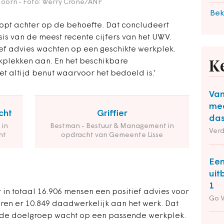
Hoorn
- Foto: Werry Crone/ANP
Bek
oopt achter op de behoefte. Dat concludeert
is van de meest recente cijfers van het UWV.
f advies wachten op een geschikte werkplek.
kplekken aan. En het beschikbare
K
t altijd benut waarvoor het bedoeld is.’
Van
mee
cht
Griffier
das
 in
Bestman - Bestuur & Management in
Ver
ht
opdracht van Gemeente Lisse
Een
uit
1
rt in totaal 16.906 mensen een positief advies voor
Go 
en er 10.849 daadwerkelijk aan het werk. Dat
 de doelgroep wacht op een passende werkplek.