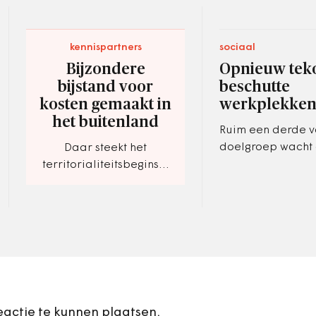
kennispartners
sociaal
Bijzondere
Opnieuw teko
bijstand voor
beschutte
kosten gemaakt in
werkplekke
het buitenland
Ruim een derde 
doelgroep wacht
Daar steekt het
passende werkpl
territorialiteitsbeginsel
een stokje voor. Of toch
niet?
eactie te kunnen plaatsen.