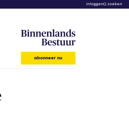
inloggen
zoeken
abonneer nu
e