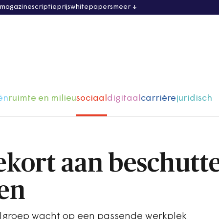
 magazine
scriptieprijs
whitepapers
meer
ën
ruimte en milieu
sociaal
digitaal
carrière
juridisch
kort aan beschutt
en
lgroep wacht op een passende werkplek