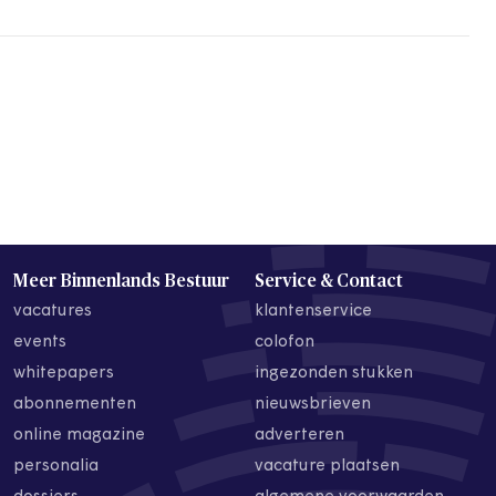
Meer Binnenlands Bestuur
Service & Contact
vacatures
klantenservice
events
colofon
whitepapers
ingezonden stukken
abonnementen
nieuwsbrieven
online magazine
adverteren
personalia
vacature plaatsen