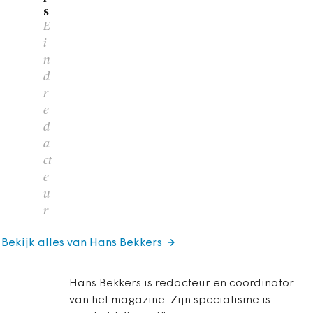
s
E
i
n
d
r
e
d
a
ct
e
u
r
Bekijk alles van Hans Bekkers
Hans Bekkers is redacteur en coördinator
van het magazine. Zijn specialisme is