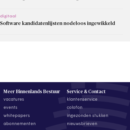
digitaal
Software kandidatenlijsten nodeloos ingewikkeld
Meer Binnenlands Bestuur
Service & Contact
vacatures
klantenservice
events
colofon
whitepapers
ingezonden stukken
abonnementen
nieuwsbrieven