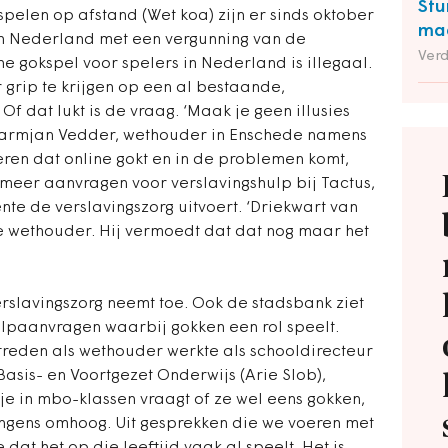
Stu
pelen op afstand (Wet koa) zijn er sinds oktober
maa
in Nederland met een vergunning van de
Ver
ne gokspel voor spelers in Nederland is illegaal.
 grip te krijgen op een al bestaande,
Of dat lukt is de vraag. ‘Maak je geen illusies
 Harmjan Vedder, wethouder in Enschede namens
eren dat online gokt en in de problemen komt,
 meer aanvragen voor verslavingshulp bij Tactus,
te de verslavingszorg uitvoert. ‘Driekwart van
de wethouder. Hij vermoedt dat dat nog maar het
rslavingszorg neemt toe. Ook de stadsbank ziet
hulpaanvragen waarbij gokken een rol speelt.
treden als wethouder werkte als schooldirecteur
Basis- en Voortgezet Onderwijs (Arie Slob),
 je in mbo-klassen vraagt of ze wel eens gokken,
ngens omhoog. Uit gesprekken die we voeren met