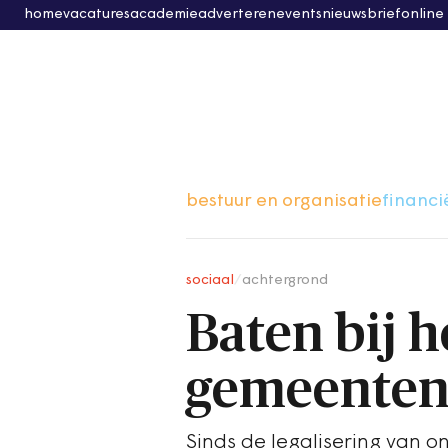
home
vacatures
academie
adverteren
events
nieuwsbrief
online
bestuur en organisatie
financi
sociaal
/
achtergrond
Baten bij he
gemeente
Sinds de legalisering van 