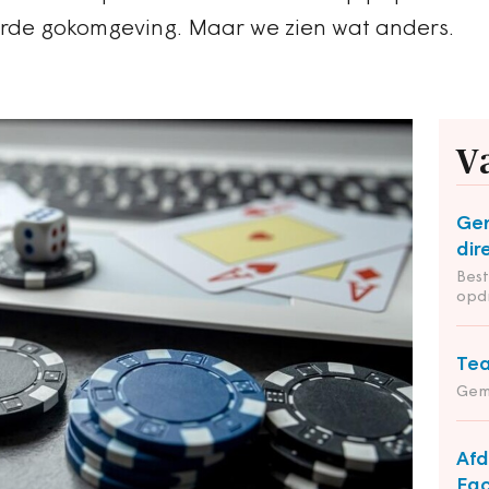
rde gokomgeving. Maar we zien wat anders.
V
Ge
dir
Bes
opd
Tea
Gem
Afd
Fac