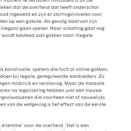
r moment te herhalen. Inmiddels is uit de
leken dat de overheid dat heeft onderschat.
od ingesteld en zijn er stortingslimieten voor
n op een goksite. Als gevolg daarvan zijn
 illegaal gaan spelen. Naar schatting gaat nog
at wordt besteed aan gokken naar illegale
is kanalisatie: spelers die toch al online gokken,
doen bij legale, gereguleerde aanbieders. Zo
egen misbruik en verslaving. Maar de massale
ren na legalisering hebben juist een nieuwe
ongvolwassenen die voorheen niet of nauwelijks
n van de wetgeving is het effect van de eerste
 dilemma’ voor de overheid. ‘Het is een