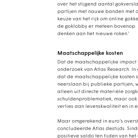
over het stijgend aantal gokversla
partijen met nauwe banden met de
keuze van het rijk om online gokken 
de goklobby er meteen bovenop. H
denken aan het nieuwe roken.’
Maatschappelijke kosten
Dat de maatschappelijke impact va
onderzoek van Atlas Research. In
dat de maatschappelijke kosten su
neerslaan bij publieke partijen,
alleen uit directe materiële zorg
schuldenproblematiek, maar ook ui
verlies aan levenskwaliteit en in 
Maar omgerekend in euro’s overst
concludeerde Atlas destijds. Sind
positieve saldo ten tijden van he