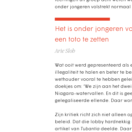
leerlingen uit groep acht weten we
onder jongeren volstrekt normaal 
Het is onder jongeren 
een toto te zetten
Arie Slob
Wat ooit werd gepresenteerd als 
illegaliteit te halen en beter te 
wethouder vooral te hebben gelei
doekjes om: ‘We zijn aan het dwe
Niagara-watervallen. En dit is ge
gelegaliseerde ellende. Daar word
Zijn kritiek richt zich niet allee
beleid. Dat die lobby hardnekkig i
artikel van
Tubantia
deelde. Daari