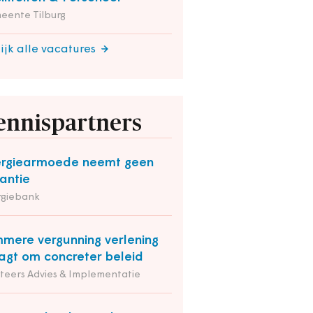
eente Tilburg
ijk alle vacatures
ennispartners
rgiearmoede neemt geen
antie
rgiebank
mmere vergunning verlening
agt om concreter beleid
iteers Advies & Implementatie