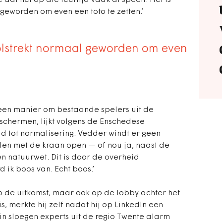
 dat het op die leeftijd vaak al speelt. Het is
geworden om even een toto te zetten.’
volstrekt normaal geworden om even
een manier om bestaande spelers uit de
beschermen, lijkt volgens de Enschedese
d tot normalisering. Vedder windt er geen
ilen met de kraan open — of nou ja, naast de
en natuurwet. Dit is door de overheid
 ik boos van. Echt boos.’
n op de uitkomst, maar ook op de lobby achter het
s, merkte hij zelf nadat hij op LinkedIn een
n sloegen experts uit de regio Twente alarm