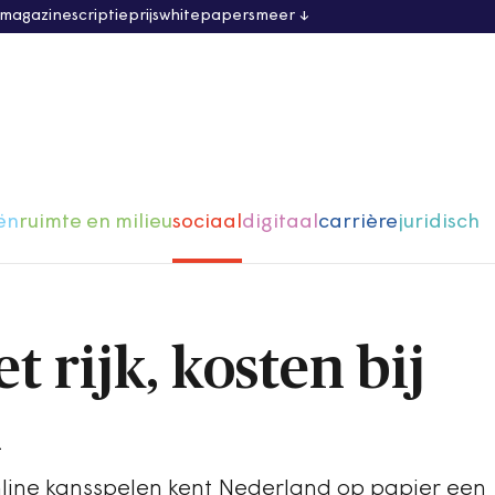
 magazine
scriptieprijs
whitepapers
meer
ën
ruimte en milieu
sociaal
digitaal
carrière
juridisch
t rijk, kosten bij
n
online kansspelen kent Nederland op papier een