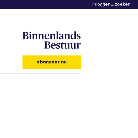
inloggen
zoeken
abonneer nu