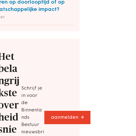
ren op doorlooptijd of op
tschappelijke impact?
der
Het
bela
ngrij
Schrijf je
kste
in voor
over
de
Binnenla
heid
nds
aanmelden
Bestuur
snie
nieuwsbri