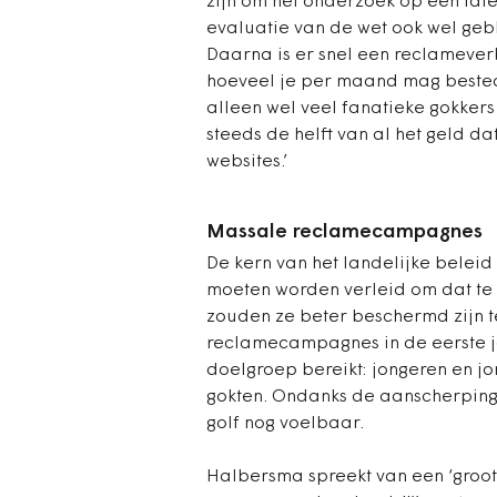
zijn om het onderzoek op een late
evaluatie van de wet ook wel geb
Daarna is er snel een reclameverb
hoeveel je per maand mag bestede
alleen wel veel fanatieke gokkers
steeds de helft van al het geld d
websites.’
Massale reclamecampagnes
De kern van het landelijke beleid 
moeten worden verleid om dat te 
zouden ze beter beschermd zijn t
reclamecampagnes in de eerste ja
doelgroep bereikt: jongeren en j
gokten. Ondanks de aanscherpinge
golf nog voelbaar.
Halbersma spreekt van een ‘groot