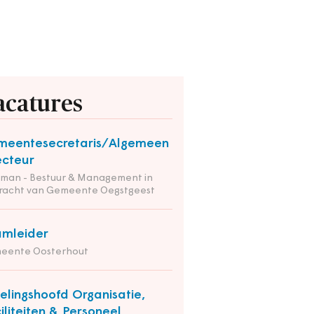
acatures
meentesecretaris/Algemeen
ecteur
tman - Bestuur & Management in
racht van Gemeente Oegstgeest
mleider
eente Oosterhout
elingshoofd Organisatie,
iliteiten & Personeel