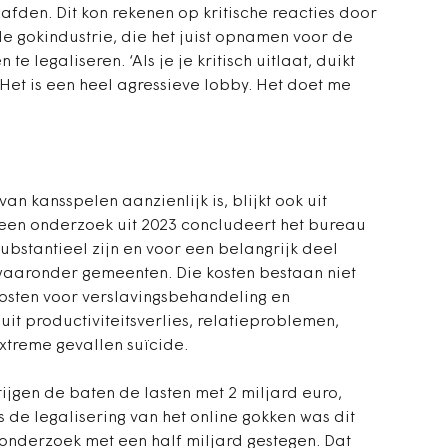
afden. Dit kon rekenen op kritische reacties door
 gokindustrie, die het juist opnamen voor de
te legaliseren. ‘Als je je kritisch uitlaat, duikt
et is een heel agressieve lobby. Het doet me
n kansspelen aanzienlijk is, blijkt ook uit
 een onderzoek uit 2023 concludeert het bureau
bstantieel zijn en voor een belangrijk deel
 waaronder gemeenten. Die kosten bestaan niet
kosten voor verslavingsbehandeling en
t productiviteitsverlies, relatieproblemen,
extreme gevallen suïcide.
ijgen de baten de lasten met 2 miljard euro,
s de legalisering van het online gokken was dit
t onderzoek met een half miljard gestegen. Dat