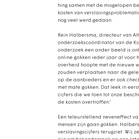
hing samen met de misgelopen be
kosten van verslavingsproblematie
nog veel werd gedaan.
Rein Halbersma, directeur van At
onderzoekscoördinator van de Kans
onderzoek een ander beeld is onts
online gokken ieder jaar al voor 
overheid hoopte met de nieuwe we
zouden verplaatsen naar de geleg
op de aanbieders en er ook
chec
met mate gokken. Dat leek in eerst
cijfers die we toen tot onze besc
de kosten overtroffen.’
Een teleurstellend neveneffect va
mensen zijn gaan gokken. Halbers
verslavingscijfers terugziet. Wij