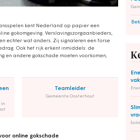
Gem
Bek
 kansspelen kent Nederland op papier een
line gokomgeving. Verslavingszorgaanbieders,
n echter wat anders. Zij signaleren een forse
rag. Ook het rijk erkent inmiddels: de
K
ing en andere gokschade moeten voorkomen,
Ene
vak
een
Teamleider
Ene
Gemeente Oosterhout
 in
Sli
est
vra
Solv
voor online gokschade