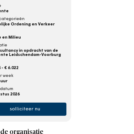
e
ente
categorieën
lijke Ordening en Verkeer
 en Milieu
atie
sultancy in opdracht van de
nte Leidschendam-Voorburg
 - € 6.022
r week
 uur
gsdatum
stus 2026
solliciteer nu
de organisatie