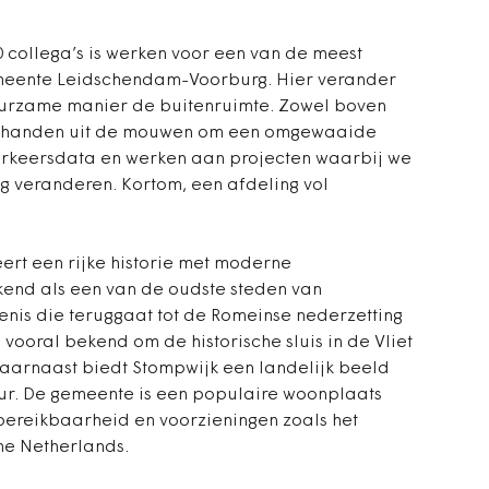
collega’s is werken voor een van de meest
meente Leidschendam-Voorburg. Hier verander
duurzame manier de buitenruimte. Zowel boven
de handen uit de mouwen om een omgewaaide
erkeersdata en werken aan projecten waarbij we
 veranderen. Kortom, een afdeling vol
t een rijke historie met moderne
kend als een van de oudste steden van
nis die teruggaat tot de Romeinse nederzetting
ooral bekend om de historische sluis in de Vliet
Daarnaast biedt Stompwijk een landelijk beeld
ur. De gemeente is een populaire woonplaats
 bereikbaarheid en voorzieningen zoals het
he Netherlands.