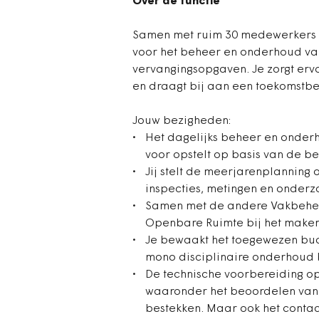
Over de functie
Samen met ruim 30 medewerkers b
voor het beheer en onderhoud van 
vervangingsopgaven. Je zorgt erv
en draagt bij aan een toekomstbe
Jouw bezigheden:
Het dagelijks beheer en onderh
voor opstelt op basis van de b
Jij stelt de meerjarenplanning 
inspecties, metingen en onderz
Samen met de andere Vakbehee
Openbare Ruimte bij het maken
Je bewaakt het toegewezen budg
mono disciplinaire onderhoud 
De technische voorbereiding op
waaronder het beoordelen van 
bestekken. Maar ook het conta