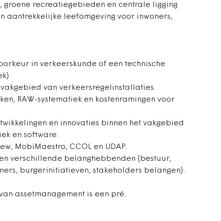
 groene recreatiegebieden en centrale ligging
 aantrekkelijke leefomgeving voor inwoners,
oorkeur in verkeerskunde of een technische
ek).
 vakgebied van verkeersregelinstallaties.
kken, RAW-systematiek en kostenramingen voor
ntwikkelingen en innovaties binnen het vakgebied
iek en software.
view, MobiMaestro, CCOL en UDAP.
sen verschillende belanghebbenden (bestuur,
ers, burgerinitiatieven, stakeholders belangen).
 van assetmanagement is een pré.