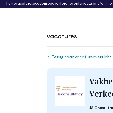
home
vacatures
academie
adverteren
events
nieuwsbrief
online
vacatures
Terug naar vacatureoverzicht
Vakbe
Verkee
JS Consulta