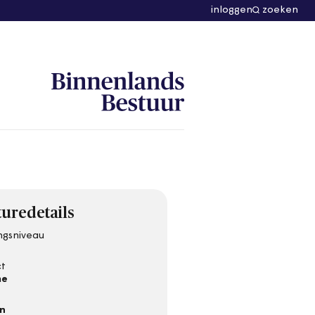
inloggen
zoeken
uredetails
ngsniveau
ct
me
en