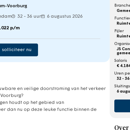
Branch
am-Voorburg
Geme
endam
32 - 36 uur
6 augustus 2026
Functie
Ruimte
6.022 p/m
Pijler
Ruimte
Organis
JS Con
solliciteer nu
gemee
Salaris
€ 4.184
Uren pe
32 - 36
Sluitin
ouwbare en veilige doorstroming van het verkeer
6 augu
-Voorburg?
ngen houdt op het gebied van
geer dan nu op deze leuke functie binnen de
Over 