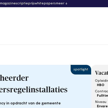
 magazine
scriptieprijs
whitepapers
meer
Vacat
heerder
Opleidi
HBO
rsregelinstallaties
Contra
Fullti
Niveau
ncy in opdracht van de gemeente
Ervar