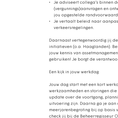
Je adviseert collega’s binnen d
(vergunnings)aanvragen en ontw
jou opgestelde randvoorwaard
Je vertaalt beleid naar aanpass
verkeersregelingen.
Daarnaast vertegenwoordig jij d
initiatieven (o.a. Haaglanden). B
jouw kennis van assetmanagement,
gebruiken! Je borgt de verantwoord
Een kijk in jouw werkdag:
Jouw dag start met een kort werk
werkzaamheden en storingen die z
update over de voortgang, plannin
uitvoering zijn. Daarna ga je aan
meerjarenbegroting bij op basis v
check jij bij de Beheerregisseur