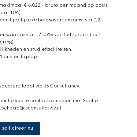
/maximaal € 6.022,- bruto per maand op basis
haal 10A)
 een tijdelijke arbeidsovereenkomst van 12
er waarde van 17,05% van het salaris (incl.
ering).
ijkheden en studiefaciliteiten.
Phone en laptop.
vacature loopt via JS Consultancy.
unctie kun je contact opnemen met Santje
jeschaap@jsconsultancy.nl
solliciteer nu