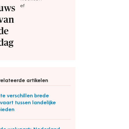
uws
ef
van
de
dag
elateerde artikelen
te verschillen brede
vaart tussen landelijke
ieden