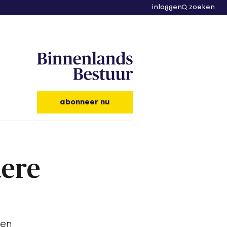
inloggen
zoeken
abonneer nu
dere
men