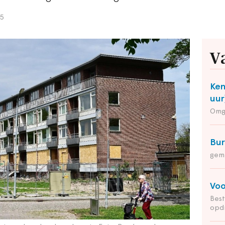
25
V
Ken
uur
Omg
Bu
gem
Voo
Bes
opd