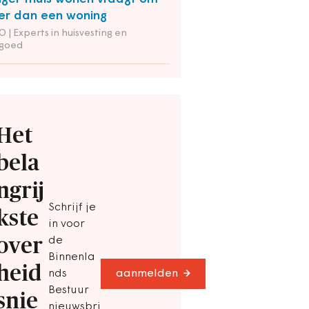
r dan een woning
 | Experts in huisvesting en
tgoed
Het
bela
ngrij
Schrijf je
kste
in voor
over
de
Binnenla
heid
nds
aanmelden
Bestuur
snie
nieuwsbri