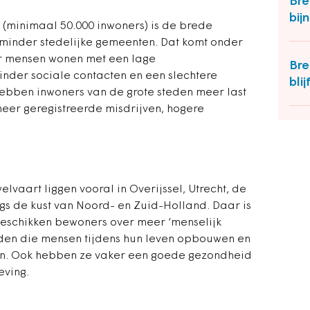
Bre
bij
 (minimaal 50.000 inwoners) is de brede
minder stedelijke gemeenten. Dat komt onder
r mensen wonen met een lage
Bre
inder sociale contacten en een slechtere
bli
bben inwoners van de grote steden meer last
meer geregistreerde misdrijven, hogere
aart liggen vooral in Overijssel, Utrecht, de
gs de kust van Noord- en Zuid-Holland. Daar is
beschikken bewoners over meer ‘menselijk
eden die mensen tijdens hun leven opbouwen en
en. Ook hebben ze vaker een goede gezondheid
eving.