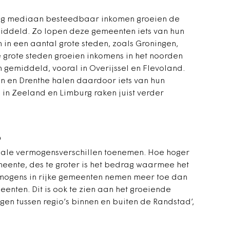
aag mediaan besteedbaar inkomen groeien de
middeld. Zo lopen deze gemeenten iets van hun
en in een aantal grote steden, zoals Groningen,
 grote steden groeien inkomens in het noorden
n gemiddeld, vooral in Overijssel en Flevoland.
n en Drenthe halen daardoor iets van hun
 in Zeeland en Limburg raken juist verder
p
onale vermogensverschillen toenemen. Hoe hoger
ente, des te groter is het bedrag waarmee het
ermogens in rijke gemeenten nemen meer toe dan
enten. Dit is ook te zien aan het groeiende
ngen tussen regio’s binnen en buiten de Randstad’,