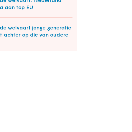
de welvaart: Nederland
na aan top EU
de welvaart jonge generatie
jft achter op die van oudere