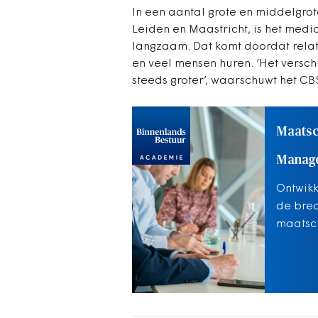
In een aantal grote en middelgr
Leiden en Maastricht, is het medi
langzaam. Dat komt doordat rela
en veel mensen huren. ‘Het versc
steeds groter’, waarschuwt het CB
Maatsc
Manag
Ontwikk
de bred
maatsch