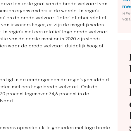
n deze ten koste gaat van de brede welvaart van
mee
mensen ergens anders in de wereld. In regio’s
HEVO
u’ en de brede welvaart ‘later’ allebei relatief
vas
en van inwoners hoger, en zijn de mogelijkheden
. In regio’s met een relatief lage brede welvaart
tie van de eerste monitor in 2020 zijn steeds
ien waar de brede welvaart duidelijk hoog of
n ligt in de eerdergenoemde regio’s gemiddeld
ieden met een hoge brede welvaart. Ook de
 70 procent tegenover 74,6 procent in de
vaart.
veneens opmerkelijk. In gebieden met lage brede