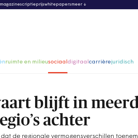
 magazine
scriptieprijs
whitepapers
meer
ën
ruimte en milieu
sociaal
digitaal
carrière
juridisch
aart blijft in meer
egio’s achter
 dat de regionale vermogensverschillen toene