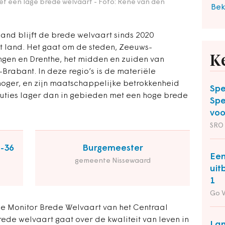
et een lage brede welvaart
- Foto: René van den
Bek
and blijft de brede welvaart sinds 2020
het land. Het gaat om de steden, Zeeuws-
K
ngen en Drenthe, het midden en zuiden van
Brabant. In deze regio’s is de materiële
hoger, en zijn maatschappelijke betrokkenheid
Spe
ituties lager dan in gebieden met een hoge brede
Spe
voo
SRO
2-36
Burgemeester
Een
gemeente Nissewaard
uit
1
Go 
ale Monitor Brede Welvaart van het Centraal
rede welvaart gaat over de kwaliteit van leven in
Lan