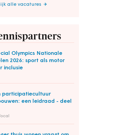
ijk alle vacatures
ennispartners
cial Olympics Nationale
len 2026: sport als motor
r inclusie
 participatiecultuur
bouwen: een leidraad - deel
Vocal
ger thuis wonen vraagt om