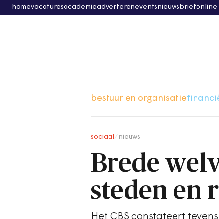
home
vacatures
academie
adverteren
events
nieuwsbrief
online
bestuur en organisatie
financi
sociaal
/
nieuws
Brede welv
steden en r
Het CBS constateert tevens