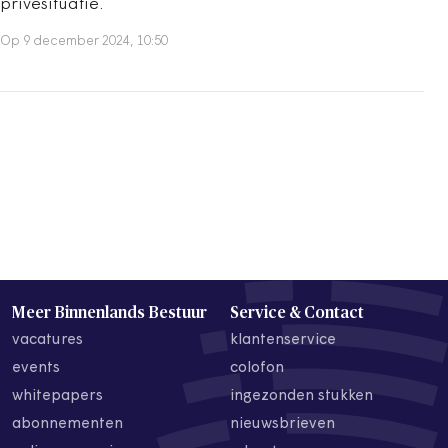
privésituatie.
Op 9 december 2024, 10:50
Meer Binnenlands Bestuur
Service & Contact
vacatures
klantenservice
events
colofon
whitepapers
ingezonden stukken
abonnementen
nieuwsbrieven