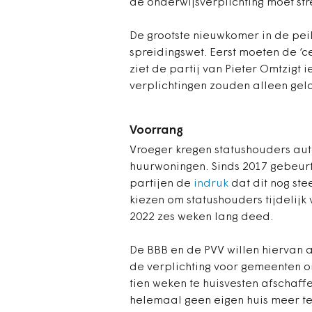
de onderwijsverplichting moet str
De grootste nieuwkomer in de peil
spreidingswet. Eerst moeten de ‘
ziet de partij van Pieter Omtzigt 
verplichtingen zouden alleen geld
Voorrang
Vroeger kregen statushouders aut
huurwoningen. Sinds 2017 gebeurt 
partijen de
indruk
dat dit nog ste
kiezen om statushouders tijdelijk
2022 zes weken lang deed.
De BBB en de PVV willen hiervan af
de verplichting voor gemeenten 
tien weken te huisvesten afschaff
helemaal geen eigen huis meer t