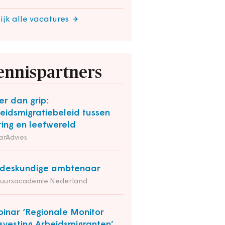
ijk alle vacatures
ennispartners
r dan grip:
eidsmigratiebeleid tussen
ring en leefwereld
arAdvies
deskundige ambtenaar
tuursacademie Nederland
inar ‘Regionale Monitor
svesting Arbeidsmigranten’