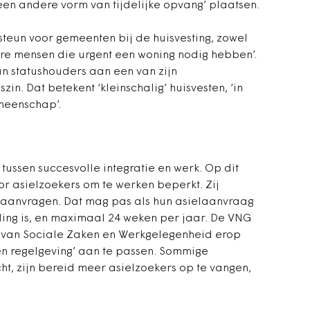
 een andere vorm van tijdelijke opvang’ plaatsen.
steun voor gemeenten bij de huisvesting, zowel
ere mensen die urgent een woning nodig hebben’.
an statushouders aan een van zijn
n. Dat betekent ‘kleinschalig’ huisvesten, ‘in
meenschap’.
tussen succesvolle integratie en werk. Op dit
r asielzoekers om te werken beperkt. Zij
aanvragen. Dat mag pas als hun asielaanvraag
ling is, en maximaal 24 weken per jaar. De VNG
er van Sociale Zaken en Werkgelegenheid erop
 regelgeving’ aan te passen. Sommige
t, zijn bereid meer asielzoekers op te vangen,