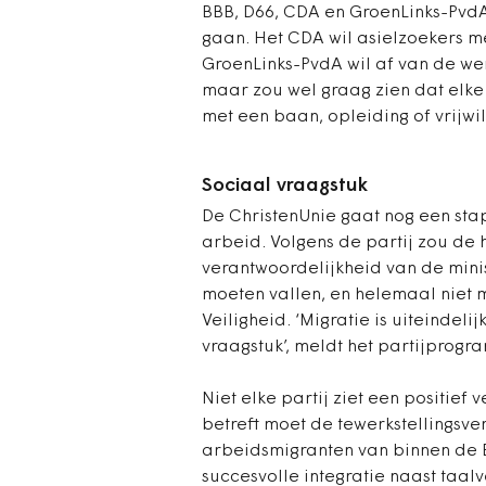
BBB, D66, CDA en GroenLinks-PvdA
gaan. Het CDA wil asielzoekers 
GroenLinks-PvdA wil af van de wer
maar zou wel graag zien dat elke
met een baan, opleiding of vrijwil
Sociaal vraagstuk
De ChristenUnie gaat nog een stap
arbeid. Volgens de partij zou de
verantwoordelijkheid van de min
moeten vallen, en helemaal niet m
Veiligheid. ‘Migratie is uiteindel
vraagstuk’, meldt het partijprog
Niet elke partij ziet een positief
betreft moet de tewerkstellingsve
arbeidsmigranten van binnen de 
succesvolle integratie naast taal