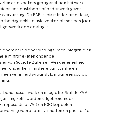
 zien asielzoekers graag snel aan het werk
meteen een basisbaan of ander werk geven,
kvergunning. De BBB is iets minder ambitieus,
 arbeidsgeschikte asielzoeker binnen een jaar
ligerswerk aan de slag is.
je verder in de verbinding tussen integratie en
 hele migratieketen onder de
ister van Sociale Zaken en Werkgelegenheid
eer onder het ministerie van Justitie en
ijk geen veiligheidsvraagstuk, maar een sociaal
ramma.
 verband tussen werk en integratie. Wat de PVV
rgunning zelfs worden uitgebreid naar
Europese Unie. VVD en NSC koppelen
verwerving vooral aan ‘vrijheden en plichten’ en