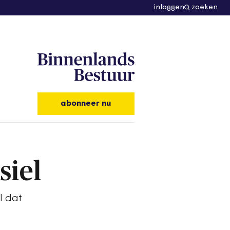
inloggen
zoeken
abonneer nu
siel
l dat