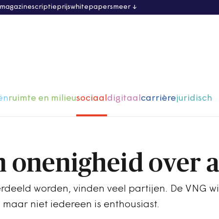
 magazine
scriptieprijs
whitepapers
meer
ën
ruimte en milieu
sociaal
digitaal
carrière
juridisch
 onenigheid over a
rdeeld worden, vinden veel partijen. De VNG wi
maar niet iedereen is enthousiast.