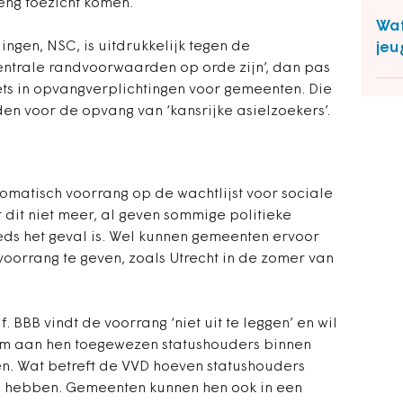
eng toezicht komen.
Wat
ingen, NSC, is uitdrukkelijk tegen de
jeu
centrale randvoorwaarden op orde zijn’, dan pas
iets in opvangverplichtingen voor gemeenten. Die
en voor de opvang van ‘kansrijke asielzoekers’.
omatisch voorrang op de wachtlijst voor sociale
dit niet meer, al geven sommige politieke
eds het geval is. Wel kunnen gemeenten ervoor
 voorrang te geven, zoals Utrecht in de zomer van
. BBB vindt de voorrang ‘niet uit te leggen’ en wil
om aan hen toegewezen statushouders binnen
en. Wat betreft de VVD hoeven statushouders
e hebben. Gemeenten kunnen hen ook in een