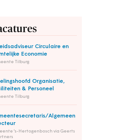
acatures
eidsadviseur Circulaire en
mtelijke Economie
eente Tilburg
elingshoofd Organisatie,
iliteiten & Personeel
eente Tilburg
meentesecretaris/Algemeen
ecteur
ente 's-Hertogenbosch via Geerts
rtners