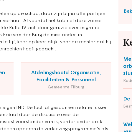
en
Bek
en op de schop, daar zijn bijna alle partijen
er verhaal. Al voordat het kabinet deze zomer
kte Rutte IV zich door geruzie over migratie.
s Eric van der Burg de misstanden in
K
 lijf, keer op keer blijkt voor de rechter dat hij
enrechten heeft gedacht.
Mee
arb
en
Afdelingshoofd Organisatie,
stu
Faciliteiten & Personeel
Rad
Gemeente Tilburg
De 
Bes
n eigen IND. De toch al gespannen relatie tussen
en staat door de discussie over de
usiast voorstander van is, verder onder druk.
Web
ideeën opperen de verkiezingsprogramma’s als
Hui