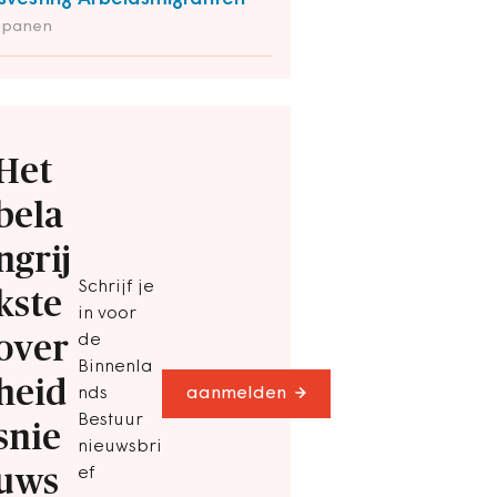
panen
Het
bela
ngrij
Schrijf je
kste
in voor
over
de
Binnenla
heid
nds
aanmelden
Bestuur
snie
nieuwsbri
uws
ef