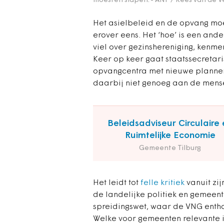
moesten slapen.
- ANP / Kees van de V
Het asielbeleid en de opvang moet
erover eens. Het ‘hoe’ is een and
viel over gezinshereniging, kenmer
Keer op keer gaat staatssecretari
opvangcentra met nieuwe plannen te
daarbij niet genoeg aan de mens
Beleidsadviseur Circulaire 
Ruimtelijke Economie
Gemeente Tilburg
Het leidt tot
felle kritiek
vanuit zij
de landelijke politiek en gemeent
spreidingswet, waar de VNG entho
Welke voor gemeenten relevante 