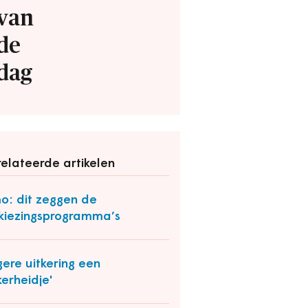
van
de
dag
elateerde artikelen
: dit zeggen de
kiezingsprogramma’s
ere uitkering een
kerheidje'