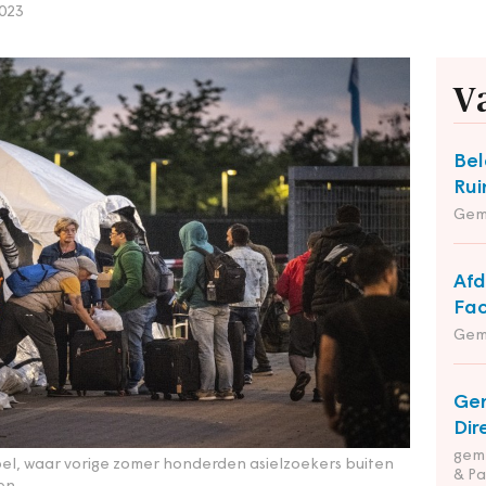
023
V
Bel
Rui
Gem
Afd
Fac
Gem
Ge
Dir
geme
Apel, waar vorige zomer honderden asielzoekers buiten
& Pa