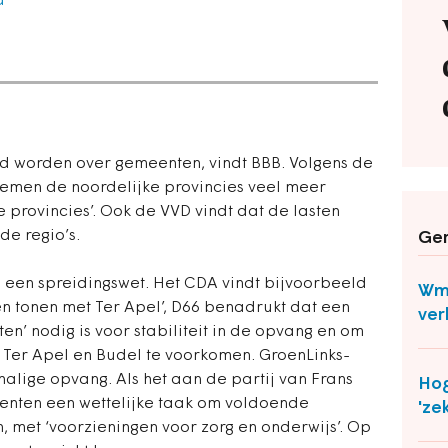
d
d worden over gemeenten, vindt BBB. Volgens de
 nemen de noordelijke provincies veel meer
provincies’. Ook de VVD vindt dat de lasten
de regio’s.
Ger
n een spreidingswet. Het CDA vindt bijvoorbeeld
Wmo
en tonen met Ter Apel’, D66 benadrukt dat een
ver
n’ nodig is voor stabiliteit in de opvang en om
 Ter Apel en Budel te voorkomen. GroenLinks-
halige opvang. Als het aan de partij van Frans
Hog
enten een wettelijke taak om voldoende
'ze
n, met ‘voorzieningen voor zorg en onderwijs’. Op