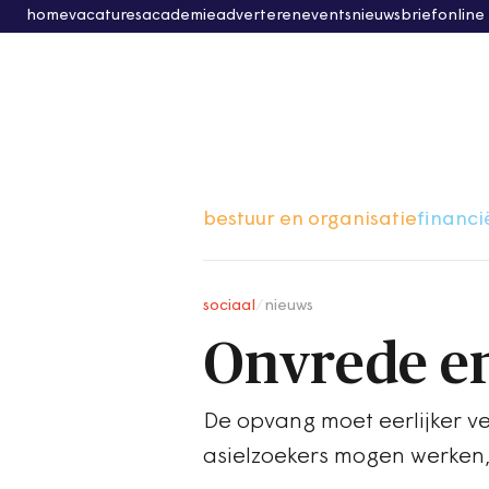
home
vacatures
academie
adverteren
events
nieuwsbrief
online
bestuur en organisatie
financi
sociaal
/
nieuws
Onvrede en
De opvang moet eerlijker ve
asielzoekers mogen werken, 