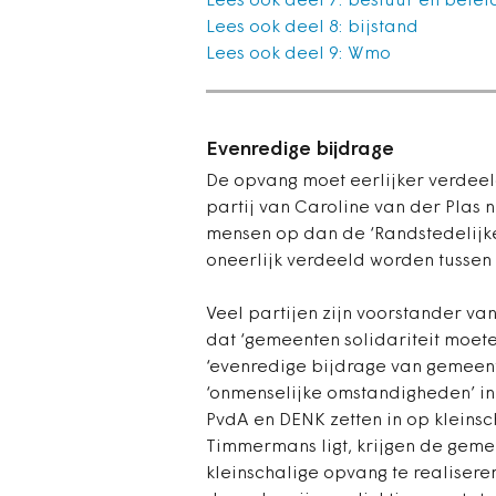
Lees ook deel 7: bestuur en belei
Lees ook deel 8: bijstand
Lees ook deel 9: Wmo
Evenredige bijdrage
De opvang moet eerlijker verdeel
partij van Caroline van der Plas
mensen op dan de ‘Randstedelijke 
oneerlijk verdeeld worden tussen 
Veel partijen zijn voorstander va
dat ‘gemeenten solidariteit moet
‘evenredige bijdrage van gemeente
‘onmenselijke omstandigheden’ in
PvdA en DENK zetten in op kleinsc
Timmermans ligt, krijgen de geme
kleinschalige opvang te realisere