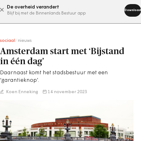
De overheid verandert
abonneer nu
Download
Blijf bij met de Binnenlands Bestuur app
sociaal
/
nieuws
Amsterdam start met ‘Bijstand
in één dag’
Daarnaast komt het stadsbestuur met een
‘garantieknop’.
Koen Enneking
14 november 2023