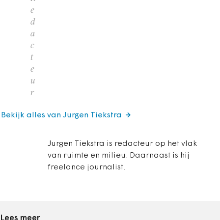
e
d
a
c
t
e
u
r
Bekijk alles van Jurgen Tiekstra
Jurgen Tiekstra is redacteur op het vlak
van ruimte en milieu. Daarnaast is hij
freelance journalist.
Lees meer