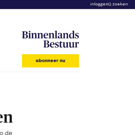
inloggen
zoeken
abonneer nu
en
so de