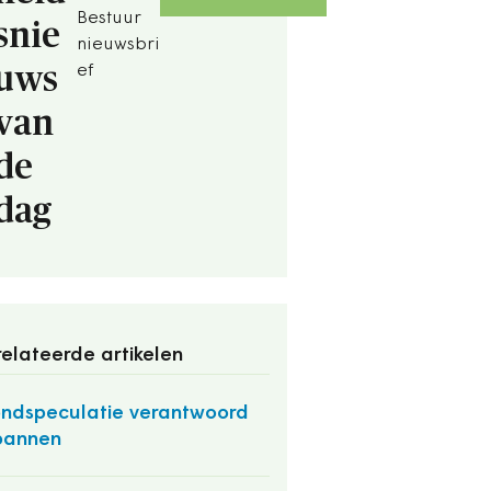
Bestuur
snie
nieuwsbri
uws
ef
van
de
dag
elateerde artikelen
ndspeculatie verantwoord
bannen