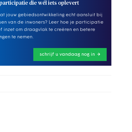
articipatie die wél iets oplevert
dat jouw gebiedsontwikkeling echt aansluit bij
en van de inwoners? Leer hoe je participatie
ef inzet om draagvlak te creëren en betere
ingen te nemen.
schrijf u vandaag nog in