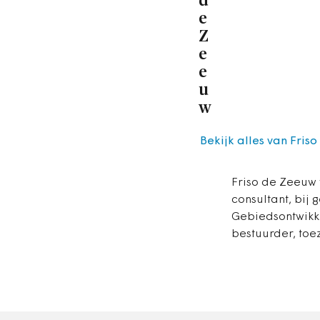
d
e
Z
e
e
u
w
Bekijk alles van Fris
Friso de Zeeuw 
consultant, bij
Gebiedsontwikke
bestuurder, toez