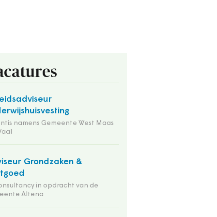
acatures
eidsadviseur
erwijshuisvesting
entis namens Gemeente West Maas
Waal
iseur Grondzaken &
stgoed
onsultancy in opdracht van de
eente Altena