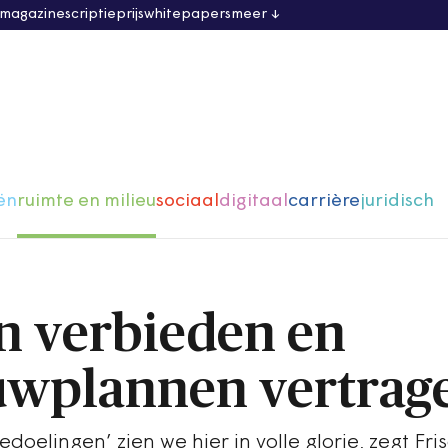
 magazine
scriptieprijs
whitepapers
meer
ën
ruimte en milieu
sociaal
digitaal
carrière
juridisch
n verbieden en
wplannen vertrag
oelingen’ zien we hier in volle glorie, zegt Fri