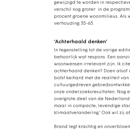
gewijzigd te worden in respectieve
verschil nog groter: in de program
procent groene woonmilieus. Als
verhouding 35-65.
‘Achterhaald denken’
In tegenstelling tot de vorige edit
behoorlijk wat respons. Een aanzie
woonwensen irrelevant zijn. Ik citee
achterhaald denken? Doen alsof 
botst keihard met de realiteit van
cultuurgedreven gebiedsontwikkel
onze onderzoeksresultaten. Nog e
overgrote deel van de Nederlande
maar in compacte, levendige stad
klimaatverandering.’ Ook wil zij a
Brand legt krachtig en onverbloe