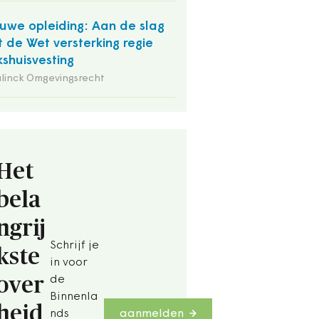
uwe opleiding: Aan de slag
 de Wet versterking regie
kshuisvesting
linck Omgevingsrecht
Het
bela
ngrij
Schrijf je
kste
in voor
over
de
Binnenla
heid
nds
aanmelden