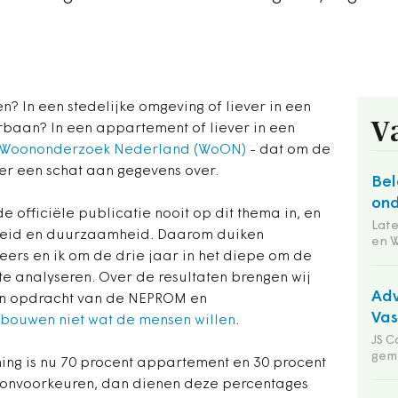
? In een stedelijke omgeving of liever in een
V
baan? In een appartement of liever in een
Woononderzoek Nederland (WoON)
- dat om de
er een schat aan gegevens over.
Bel
ond
officiële publicatie nooit op dit thema in, en
Lat
heid en duurzaamheid. Daarom duiken
en 
rs en ik om de drie jaar in het diepe om de
e analyseren. Over de resultaten brengen wij
Adv
 in opdracht van de NEPROM en
Va
bouwen niet wat de mensen willen
.
JS C
gem
ng is nu 70 procent appartement en 30 procent
onvoorkeuren, dan dienen deze percentages