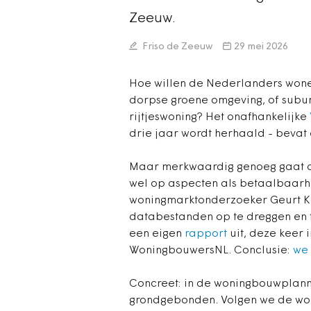
Zeeuw.
Friso de Zeeuw
29 mei 2026
Hoe willen de Nederlanders wonen
dorpse groene omgeving, of subur
rijtjeswoning? Het onafhankelijke
drie jaar wordt herhaald - bevat 
Maar merkwaardig genoeg gaat de 
wel op aspecten als betaalbaar
woningmarktonderzoeker Geurt Kee
databestanden op te dreggen en t
een eigen
rapport
uit, deze keer
WoningbouwersNL. Conclusie:
we 
Concreet: in de woningbouwplanni
grondgebonden. Volgen we de wo