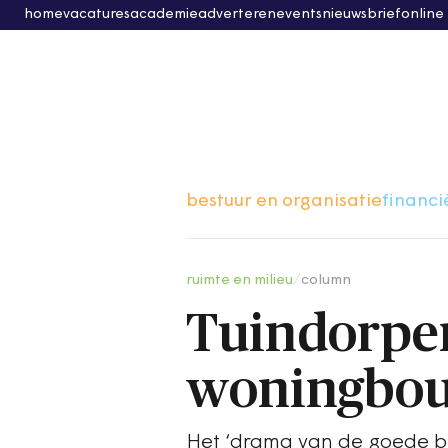
home
vacatures
academie
adverteren
events
nieuwsbrief
online
bestuur en organisatie
financi
ruimte en milieu
/
column
Tuindorpe
woningbou
Het ‘drama van de goede bed