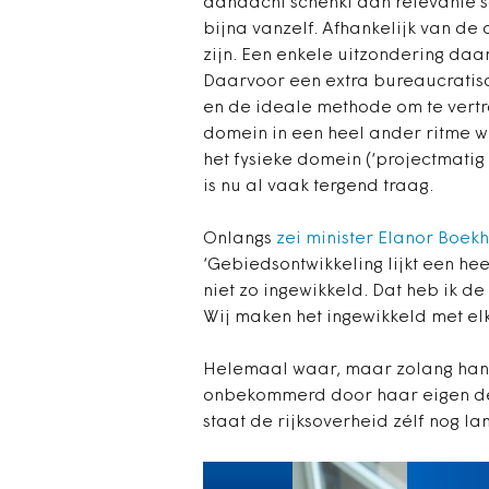
aandacht schenkt aan relevante s
bijna vanzelf. Afhankelijk van de
zijn. Een enkele uitzondering daar
Daarvoor een extra bureaucratisch
en de ideale methode om te vertra
domein in een heel ander ritme we
het fysieke domein (‘projectmatig 
is nu al vaak tergend traag.
Onlangs
zei minister Elanor Boekh
‘Gebiedsontwikkeling lijkt een he
niet zo ingewikkeld. Dat heb ik d
Wij maken het ingewikkeld met elk
Helemaal waar, maar zolang handr
onbekommerd door haar eigen de
staat de rijksoverheid zélf nog lan