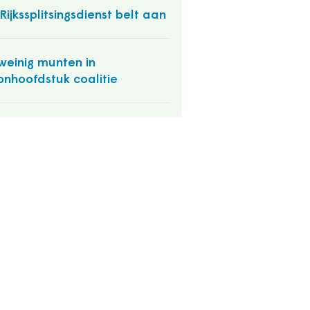
Rijkssplitsingsdienst belt aan
weinig munten in
nhoofdstuk coalitie