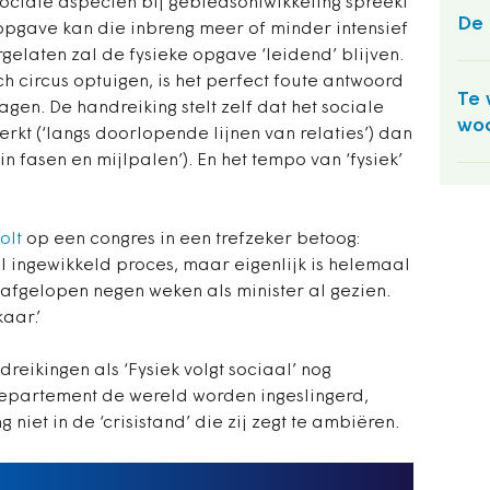
ociale aspecten bij gebiedsontwikkeling spreekt
De 
 opgave kan die inbreng meer of minder intensief
gelaten zal de fysieke opgave ‘leidend’ blijven.
 circus optuigen, is het perfect foute antwoord
Te 
gen. De handreiking stelt zelf dat het sociale
woo
rkt (‘langs doorlopende lijnen van relaties’) dan
in fasen en mijlpalen’). En het tempo van ‘fysiek’
olt
op een congres in een trefzeker betoog:
el ingewikkeld proces, maar eigenlijk is helemaal
e afgelopen negen weken als minister al gezien.
aar.’
eikingen als ‘Fysiek volgt sociaal’ nog
partement de wereld worden ingeslingerd,
g niet in de ‘crisistand’ die zij zegt te ambiëren.