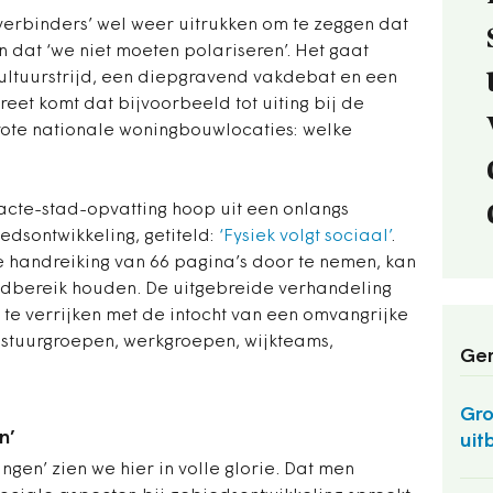
 ‘verbinders’ wel weer uitrukken om te zeggen dat
n dat ‘we niet moeten polariseren’. Het gaat
ultuurstrijd, een diepgravend vakdebat en een
reet komt dat bijvoorbeeld tot uiting bij de
ote nationale woningbouwlocaties: welke
cte-stad-opvatting hoop uit een onlangs
edsontwikkeling, getiteld:
‘Fysiek volgt sociaal’
.
 handreiking van 66 pagina’s door te nemen, kan
dbereik houden. De uitgebreide verhandeling
te verrijken met de intocht van een omvangrijke
, stuurgroepen, werkgroepen, wijkteams,
Ger
Gro
n’
uit
en’ zien we hier in volle glorie. Dat men