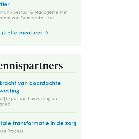
ffier
tman - Bestuur & Management in
racht van Gemeente Lisse
ijk alle vacatures
ennispartners
kracht van doordachte
svesting
 | Experts in huisvesting en
tgoed
itale transformatie in de zorg
ge Process