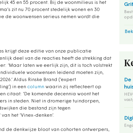
lijk 45 en 55 procent. Bij de woonmilieus is het
Gri
ma’s zit nu 70 procent stedelijk wonen en 30
Bes
 we de woonwensen serieus nemen wordt die
opd
Bek
ies krijgt deze editie van onze publicatie
nlijk deel van de reacties heeft de strekking dat
K
r: ‘Maar laten we eerlijk zijn, dit is toch volstrekt
individuele woonwensen leidend moeten zijn,
De 
 2026.’ Aldus Rinske Brand (’expert
hui
ing’) in een
column
waarin zij reflecteert op
en citaat: ‘De komende decennia woont het
HEVO
vas
rs in steden. Niet in dromerige tuindorpen,
swijken die bestand zijn tegen
f van het ‘Vinex-denken’.
Dig
Enga
md de denkwijze bloot van cohorten ontwerpers,