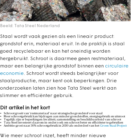
Beeld: Tata Steel Nederland
Staal wordt vaak gezien als een lineair product:
grondstof erin, materiaal eruit. In de praktijk is staal
goed recyclebaar en kan het oneindig worden
hergebruikt. Schroot is daarmee geen restmateriaal,
maar een belangrijke grondstof binnen een
circulaire
economie
. Schroot wordt steeds belangrijker voor
staalproductie, maar kent ook beperkingen. Drie
onderzoeken laten zien hoe Tata Steel werkt aan
slimmer en efficiënter gebruik.
Dit artikel in het kort
Schroot groeit van ‘restmateriaal’ naar strategische grondstof voor staal
Meer schrootgebruik kan bijdragen aan minder grondstoffen, energiegebruik en uitstoot
Tegelijk zijn er beperkingen: kwaliteit, samenstelling en beschikbaarheid van schroot
Tata Steel investeert daarom in onderzoek om schroot beter en efficiënter te gebruiken
Ambitie: groei naar 30% schrootgebruik in 2030 als onderdeel van het
Groen Staal Project
Wie meer schroot inzet, heeft minder nieuwe