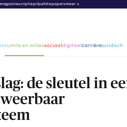
 magazine
scriptieprijs
whitepapers
meer
ën
ruimte en milieu
sociaal
digitaal
carrière
juridisch
ag: de sleutel in e
n weerbaar
steem