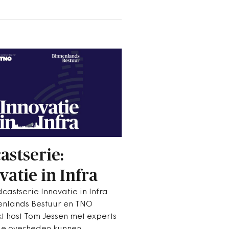
astserie:
vatie in Infra
castserie Innovatie in Infra
enlands Bestuur en TNO
t host Tom Jessen met experts
le overheden kunnen