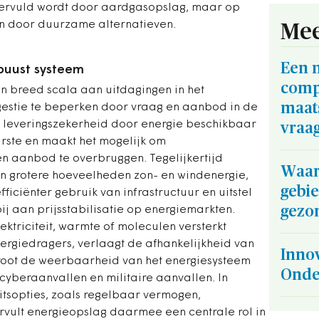
 vervuld wordt door aardgasopslag, maar op
n door duurzame alternatieven.
Mee
Een 
obuust systeem
comp
en breed scala aan uitdagingen in het
maat
gestie te beperken door vraag en aanbod in de
an leveringszekerheid door energie beschikbaar
vraa
ste en maakt het mogelijk om
en aanbod te overbruggen. Tegelijkertijd
Waar
van grotere hoeveelheden zon- en windenergie,
gebi
ficiënter gebruik van infrastructuur en uitstel
gezo
ij aan prijsstabilisatie op energiemarkten.
lektriciteit, warmte of moleculen versterkt
ergiedragers, verlaagt de afhankelijkheid van
Innov
root de weerbaarheid van het energiesysteem
Onde
, cyberaanvallen en militaire aanvallen. In
itsopties, zoals regelbaar vermogen,
ervult energieopslag daarmee een centrale rol in