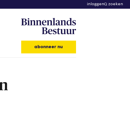
inloggen
zoeken
abonneer nu
en