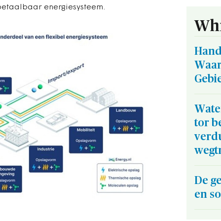
etaalbaar energiesysteem.
Whi
Hand
Waar
Gebi
Wate
tor b
verd
wegt
De g
en so