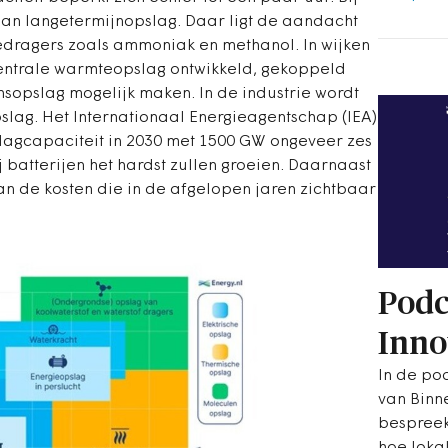
an langetermijnopslag. Daar ligt de aandacht
edragers zoals ammoniak en methanol. In wijken
entrale warmteopslag ontwikkeld, gekoppeld
sopslag mogelijk maken. In de industrie wordt
lag. Het Internationaal Energieagentschap (IEA)
lagcapaciteit in 2030 met 1500 GW ongeveer zes
j batterijen het hardst zullen groeien. Daarnaast
an de kosten die in de afgelopen jaren zichtbaar
Podc
Inno
In de pod
van Binn
bespreek
hoe loka