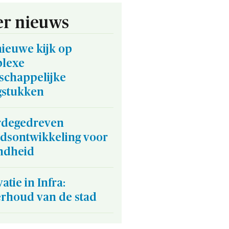
r nieuws
nieuwe kijk op
lexe
schappelijke
gstukken
degedreven
edsontwikkeling voor
ndheid
atie in Infra:
rhoud van de stad