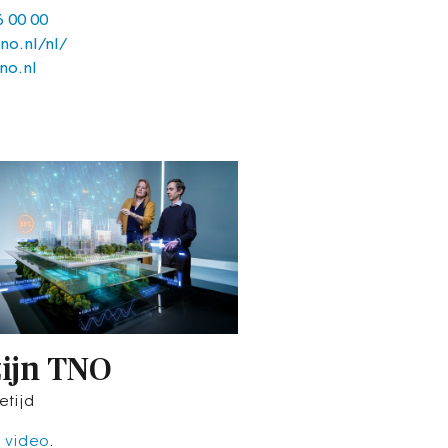
6 00 00
no.nl/nl/
no.nl
zijn TNO
etijd
e video
.