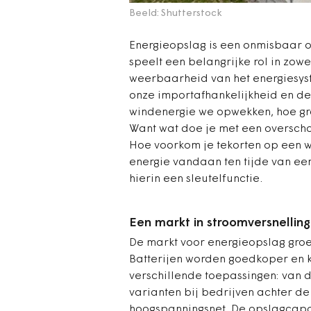
Beeld: Shutterstock
Energieopslag is een onmisbaar on
speelt een belangrijke rol in zow
weerbaarheid van het energiesys
onze importafhankelijkheid en de
windenergie we opwekken, hoe gr
Want wat doe je met een oversch
Hoe voorkom je tekorten op een w
energie vandaan ten tijde van een
hierin een sleutelfunctie.
Een markt in stroomversnelling
De markt voor energieopslag groei
Batterijen worden goedkoper en kr
verschillende toepassingen: van d
varianten bij bedrijven achter d
hoogspanningsnet. De opslagcapaci