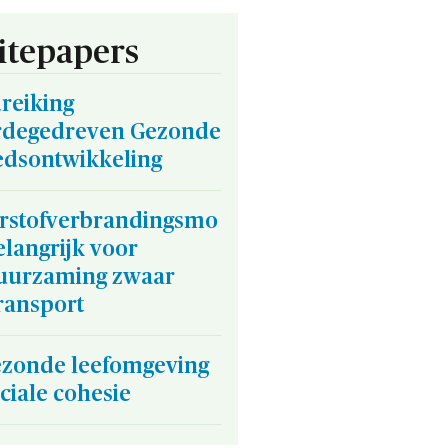
tepapers
reiking
degedreven Gezonde
edsontwikkeling
rstofverbrandingsmo
elangrijk voor
uurzaming zwaar
ransport
ezonde leefomgeving
ciale cohesie