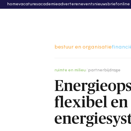
home
vacatures
academie
adverteren
events
nieuwsbrief
online
bestuur en organisatie
financi
ruimte en milieu
/
partnerbijdrage
Energieopsl
flexibel e
energiesy