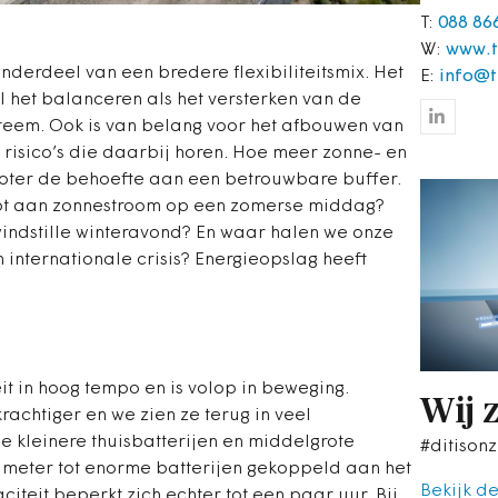
T:
088 86
W:
www.t
derdeel van een bredere flexibiliteitsmix. Het
E:
info@t
el het balanceren als het versterken van de
teem. Ook is van belang voor het afbouwen van
 risico’s die daarbij horen. Hoe meer zonne- en
oter de behoefte aan een betrouwbare buffer.
ot aan zonnestroom op een zomerse middag?
indstille winteravond? En waar halen we onze
 internationale crisis? Energieopslag heeft
t in hoog tempo en is volop in beweging.
Wij 
achtiger en we zien ze terug in veel
e kleinere thuisbatterijen en middelgrote
#ditisonz
e meter tot enorme batterijen gekoppeld aan het
Bekijk d
teit beperkt zich echter tot een paar uur. Bij