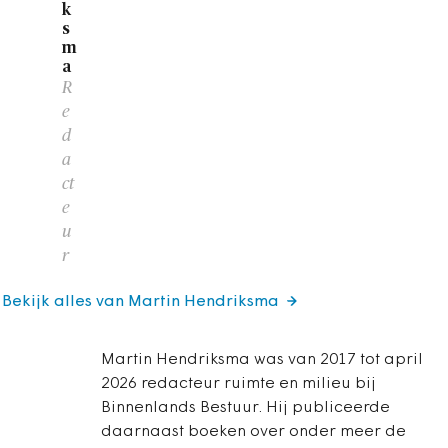
k
s
m
a
R
e
d
a
ct
e
u
r
Bekijk alles van Martin Hendriksma
Martin Hendriksma was van 2017 tot april
2026 redacteur ruimte en milieu bij
Binnenlands Bestuur. Hij publiceerde
daarnaast boeken over onder meer de