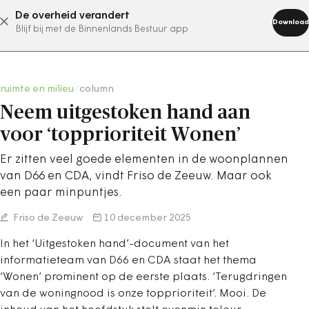
De overheid verandert
abonneer nu
Download
Blijf bij met de Binnenlands Bestuur app
ruimte en milieu
/
column
Neem uitgestoken hand aan
voor ‘topprioriteit Wonen’
Er zitten veel goede elementen in de woonplannen
van D66 en CDA, vindt Friso de Zeeuw. Maar ook
een paar minpuntjes.
Friso de Zeeuw
10 december 2025
In het ‘Uitgestoken hand’-document van het
informatieteam van D66 en CDA staat het thema
‘Wonen’ prominent op de eerste plaats. ‘Terugdringen
van de woningnood is onze topprioriteit’. Mooi. De