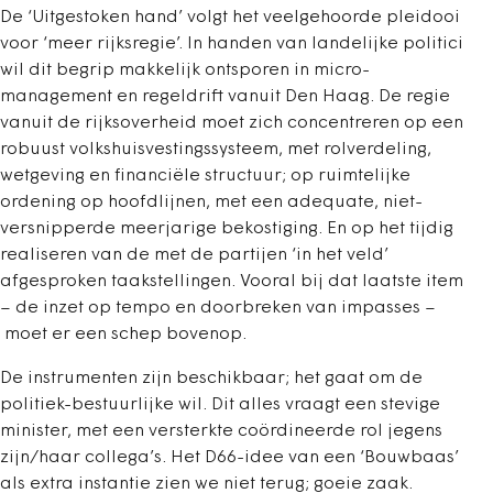
De ‘Uitgestoken hand’ volgt het veelgehoorde pleidooi
voor ‘meer rijksregie’. In handen van landelijke politici
wil dit begrip makkelijk ontsporen in micro-
management en regeldrift vanuit Den Haag. De regie
vanuit de rijksoverheid moet zich concentreren op een
robuust volkshuisvestingssysteem, met rolverdeling,
wetgeving en financiële structuur; op ruimtelijke
ordening op hoofdlijnen, met een adequate, niet-
versnipperde meerjarige bekostiging. En op het tijdig
realiseren van de met de partijen ‘in het veld’
afgesproken taakstellingen. Vooral bij dat laatste item
– de inzet op tempo en doorbreken van impasses –
moet er een schep bovenop.
De instrumenten zijn beschikbaar; het gaat om de
politiek-bestuurlijke wil. Dit alles vraagt een stevige
minister, met een versterkte coördineerde rol jegens
zijn/haar collega’s. Het D66-idee van een ‘Bouwbaas’
als extra instantie zien we niet terug; goeie zaak.