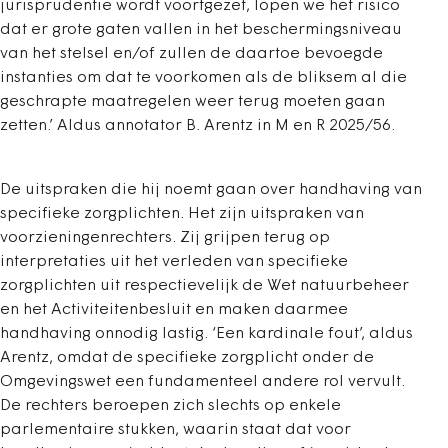
jurisprudentie wordt voortgezet, lopen we het risico
dat er grote gaten vallen in het beschermingsniveau
van het stelsel en/of zullen de daartoe bevoegde
instanties om dat te voorkomen als de bliksem al die
geschrapte maatregelen weer terug moeten gaan
zetten.’ Aldus annotator B. Arentz in M en R 2025/56.
De uitspraken die hij noemt gaan over handhaving van
specifieke zorgplichten. Het zijn uitspraken van
voorzieningenrechters. Zij grijpen terug op
interpretaties uit het verleden van specifieke
zorgplichten uit respectievelijk de Wet natuurbeheer
en het Activiteitenbesluit en maken daarmee
handhaving onnodig lastig. ‘Een kardinale fout’, aldus
Arentz, omdat de specifieke zorgplicht onder de
Omgevingswet een fundamenteel andere rol vervult.
De rechters beroepen zich slechts op enkele
parlementaire stukken, waarin staat dat voor