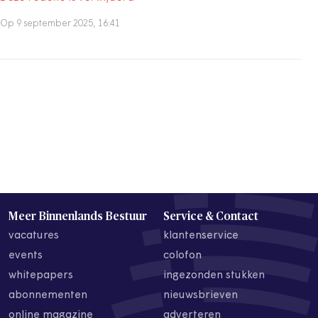
Op 9 september 2025, 16:41
Meer Binnenlands Bestuur
Service & Contact
vacatures
klantenservice
events
colofon
whitepapers
ingezonden stukken
abonnementen
nieuwsbrieven
online magazine
adverteren