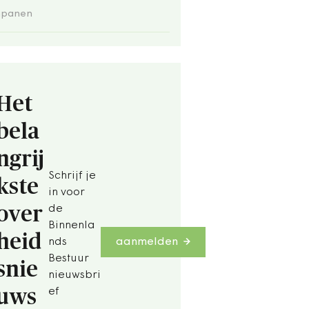
panen
Het
bela
ngrij
Schrijf je
kste
in voor
over
de
Binnenla
heid
nds
aanmelden
Bestuur
snie
nieuwsbri
uws
ef