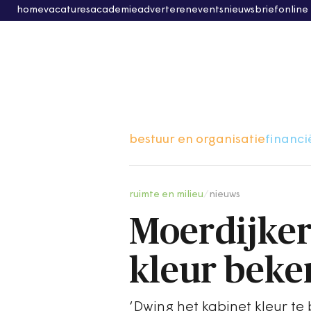
home
vacatures
academie
adverteren
events
nieuwsbrief
online
bestuur en organisatie
financi
ruimte en milieu
/
nieuws
Moerdijker
kleur beke
‘Dwing het kabinet kleur te