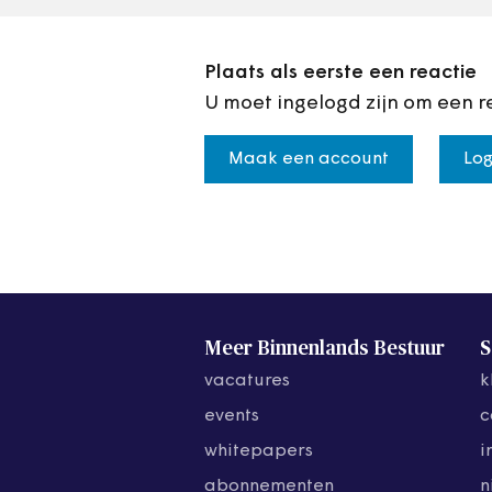
Plaats als eerste een reactie
U moet ingelogd zijn om een r
Maak een account
Log
Meer Binnenlands Bestuur
S
vacatures
k
events
c
whitepapers
i
abonnementen
n