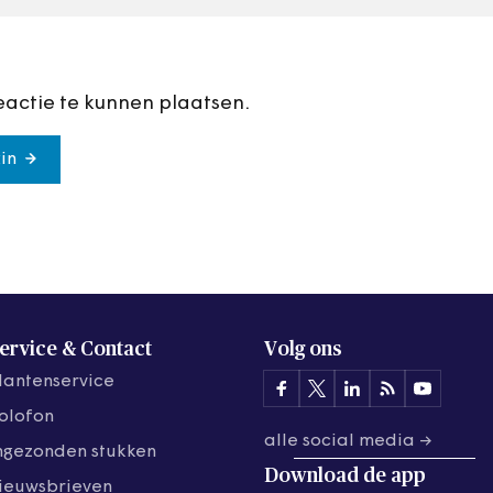
eactie te kunnen plaatsen.
in
ervice & Contact
Volg ons
lantenservice
olofon
alle social media →
ngezonden stukken
Download de
app
ieuwsbrieven