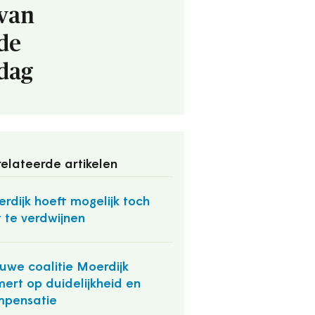
van
de
dag
elateerde artikelen
rdijk hoeft mogelijk toch
t te verdwijnen
uwe coalitie Moerdijk
ert op duidelijkheid en
mpensatie