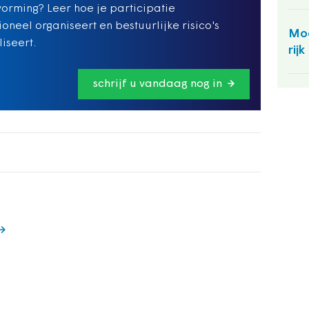
vorming? Leer hoe je participatie
ioneel organiseert en bestuurlijke risico's
Moe
iseert.
rij
schrijf u vandaag nog in