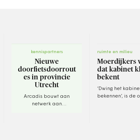
kennispartners
ruimte en milieu
Nieuwe
Moerdijkers 
doorfietsdoorrout
dat kabinet k
es in provincie
bekent
Utrecht
‘Dwing het kabinet
bekennen’, is de 
Arcadis bouwt aan
Moerdijkers voor 
netwerk aan
Kamerdebat van
hoogwaardige
over de toekomst
fietsroutes.
dorp.