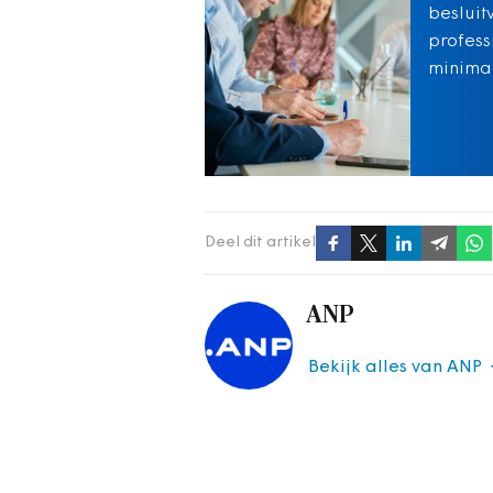
besluit
profess
minimal
Deel dit artikel
ANP
Bekijk alles van ANP