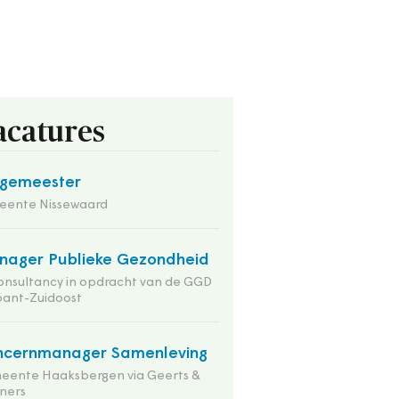
acatures
rgemeester
eente Nissewaard
ager Publieke Gezondheid
onsultancy in opdracht van de GGD
bant-Zuidoost
ncernmanager Samenleving
eente Haaksbergen via Geerts &
ners