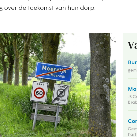
over de toekomst van hun dorp.
V
Bu
gem
Man
JS C
Bra
Co
Gem
Part