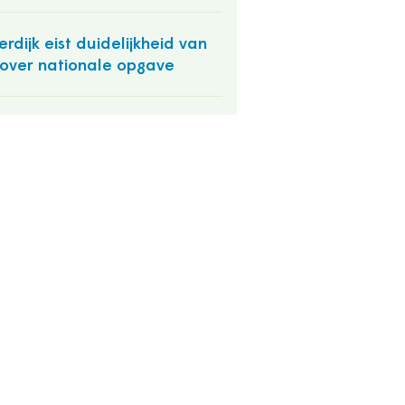
rdijk eist duidelijkheid van
k over nationale opgave