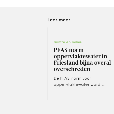
Lees meer
ruimte en milieu
PFAS-norm
oppervlaktewater in
Friesland bijna overal
overschreden
De PFAS-norm voor
oppervlaktewater wordt
vrijwel overal in Friesland
overschreden. Dat meldt
Wetterskip Fryslân op basis
van onderzoek.