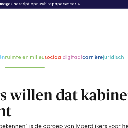
 magazine
scriptieprijs
whitepapers
meer
ën
ruimte en milieu
sociaal
digitaal
carrière
juridisch
s willen dat kabine
nt
 bekennen’, is de oproep van Moerdijkers voor h