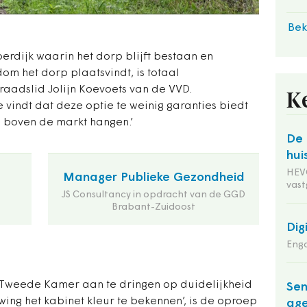
Bek
erdijk waarin het dorp blijft bestaan en
om het dorp plaatsvindt, is totaal
aadslid Jolijn Koevoets van de VVD.
K
vindt dat deze optie te weinig garanties biedt
el boven de markt hangen.’
De 
hui
HEVO
Manager Publieke Gezondheid
vas
JS Consultancy in opdracht van de GGD
Brabant-Zuidoost
Dig
Enga
 Tweede Kamer aan te dringen op duidelijkheid
Sen
wing het kabinet kleur te bekennen’, is de oproep
ag