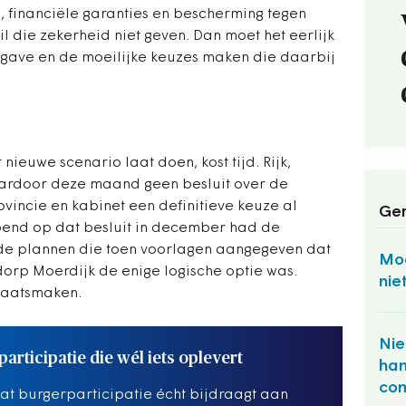
, financiële garanties en bescherming tegen
il die zekerheid niet geven. Dan moet het eerlijk
pgave en de moeilijke keuzes maken die daarbij
nieuwe scenario laat doen, kost tijd. Rijk,
ardoor deze maand ​geen besluit over de
incie en kabinet een definitieve keuze al
Ger
lopend op dat besluit in december had de
de plannen die toen voorlagen aangegeven dat
Moe
 dorp Moerdijk de enige logische optie was.
nie
laatsmaken.
Nie
articipatie die wél iets oplevert
ham
co
dat burgerparticipatie écht bijdraagt aan