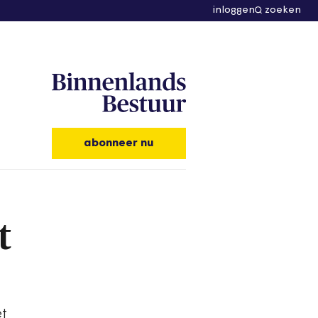
inloggen
zoeken
abonneer nu
t
et