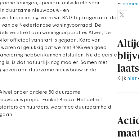
 groene leningen, speciaal ontwikkeld voor
E:
commu
n in duurzame nieuwbouw- en
uwe financieringsvorm wil BNG bijdragen aan de
g van de Nederlandse woningvoorraad. De
dels verstrekt aan woningcorporaties Alwel, De
lot officieel van start is gegaan. Karo van
Alti
e waren al gelukkig dat we met BNG een goed
blij
anciering hebben kunnen afsluiten. Nu de eerste
g is, is dat natuurlijk nog mooier. Samen met
laat
g geven aan duurzame nieuwbouw in de
Kijk
hier
 Alwel onder andere 50 duurzame
ieuwbouwproject Fonkel Breda. Het betreft
starters en huurders, waarmee duurzaamheid
 gaan.
Acti
maat