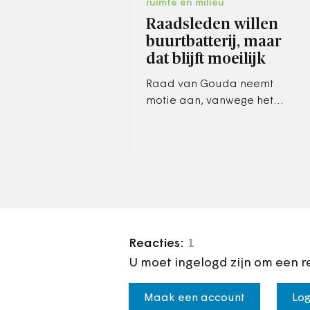
ruimte en milieu
Raadsleden willen
buurtbatterij, maar
dat blijft moeilijk
Raad van Gouda neemt
motie aan, vanwege het
einde van de
salderingsregeling.
Reacties:
1
U moet ingelogd zijn om een r
Maak een account
Log