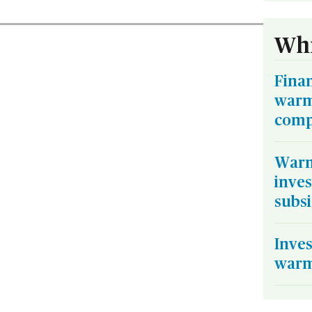
Whi
Finan
warm
comp
Warm
inve
subs
Inves
warm