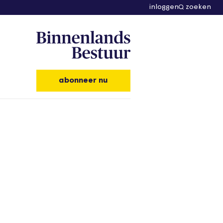
inloggen
zoeken
abonneer nu