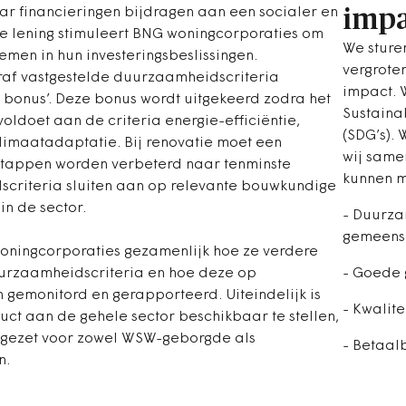
impa
ar financieringen bijdragen aan een socialer en
e lening stimuleert BNG woningcorporaties om
We sturen
men in hun investeringsbeslissingen.
vergrote
raf vastgestelde duurzaamheidscriteria
impact. 
bonus’. Deze bonus wordt uitgekeerd zodra het
Sustaina
doet aan de criteria energie-efficiëntie,
(SDG’s).
imaatadaptatie. Bij renovatie moet een
wij same
tappen worden verbeterd naar tenminste
kunnen 
scriteria sluiten aan op relevante bouwkundige
in de sector.
- Duurza
gemeens
oningcorporaties gezamenlijk hoe ze verdere
- Goede 
uurzaamheidscriteria en hoe deze op
 gemonitord en gerapporteerd. Uiteindelijk is
- Kwalite
uct aan de gehele sector beschikbaar te stellen,
ingezet voor zowel WSW-geborgde als
- Betaal
en.