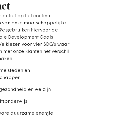
ct
 actief op het continu
n van onze maatschappelijke
We gebruiken hiervoor de
ble Development Goals
 We kiezen voor vier SDG’s waar
n met onze klanten het verschil
maken.
me steden en
chappen
gezondheid en welzijn
itsonderwijs
bare duurzame energie