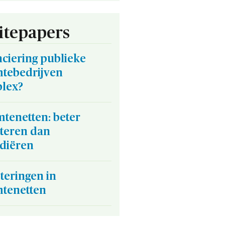
tepapers
ciering publieke
tebedrijven
lex?
tenetten: beter
steren dan
idiëren
teringen in
tenetten