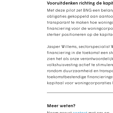
Vooruitdenken richting de kap
Met deze pilot zet BNG een belang
obligaties gekoppeld aan aanto
transparant te maken hoe woning
financiering voor de woningcorpor
sterker positioneren op de kapit
Jasper Willems, sectorspecialist
financiering in de toekomst een 
zien het als onze verantwoordeli
volkshuisvesting actief te stimul
rondom duurzaamheid en transpar
toekomstbestendige financierin
kapitaal voor woningcorporaties b
Meer weten?