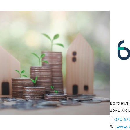
Bordewij
2591 XR 
T:
070 37
W:
www.b