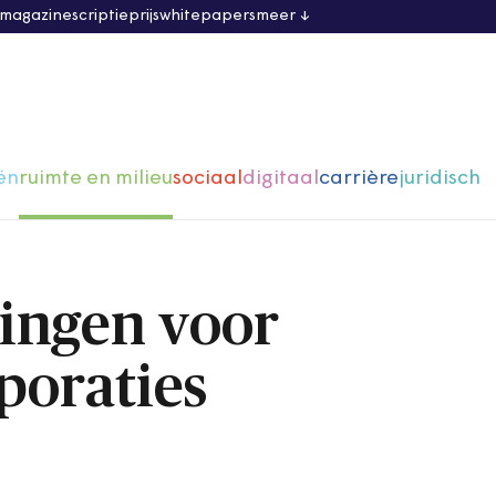
 magazine
scriptieprijs
whitepapers
meer
ën
ruimte en milieu
sociaal
digitaal
carrière
juridisch
ingen voor
poraties