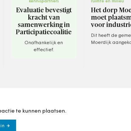
kennispartners
ruimte en milieu
Evaluatie bevestigt
Het dorp Moe
kracht van
moet plaats
samenwerking in
voor industri
Participatiecoalitie
Dit heeft de gem
Moerdijk aangek
Onafhankelijk en
effectief.
eactie te kunnen plaatsen.
in