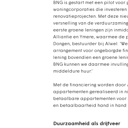
BNG is gestart met een pilot voor
woningcorporaties die investere
renovatieprojecten. Met deze nie
versnelling van de verduurzamin
eerste groene leningen zijn inmid
Alliantie en Ymere, waarmee de pi
Dongen, bestuurder bij Alwel: ‘W
arrangement voor ongeborgde fin
lening bovendien een groene lenin
BNG kunnen we daarmee invullin
middeldure huur.’
Met de financiering worden door
appartementen gerealiseerd in n
betaalbare appartementen voor 
en betaalbaarheid hand in hand
Duurzaamheid als drijfveer