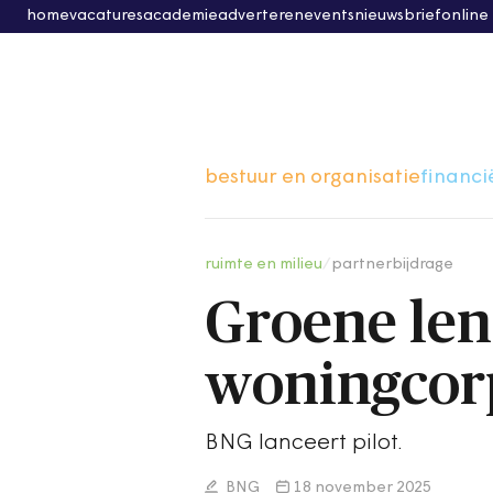
home
vacatures
academie
adverteren
events
nieuwsbrief
online
bestuur en organisatie
financi
ruimte en milieu
/
partnerbijdrage
Groene len
woningcor
BNG lanceert pilot.
BNG
18 november 2025