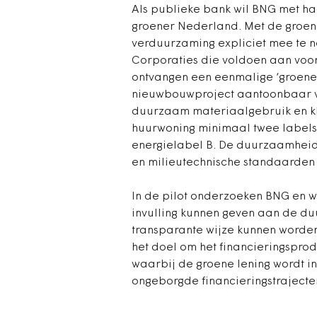
Als publieke bank wil BNG met ha
groener Nederland. Met de groen
verduurzaming expliciet mee te ne
Corporaties die voldoen aan voo
ontvangen een eenmalige ‘groene 
nieuwbouwproject aantoonbaar vol
duurzaam materiaalgebruik en kl
huurwoning minimaal twee labels
energielabel B. De duurzaamheid
en milieutechnische standaarden 
In de pilot onderzoeken BNG en w
invulling kunnen geven aan de d
transparante wijze kunnen worden
het doel om het financieringsprod
waarbij de groene lening wordt 
ongeborgde financieringstraject