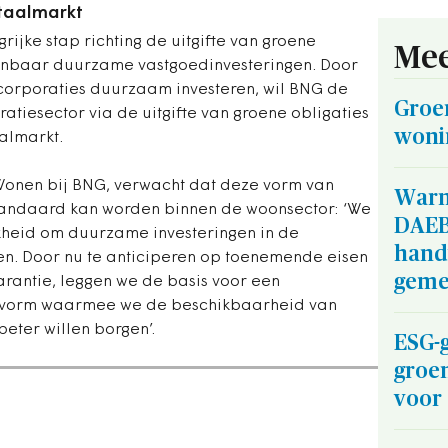
itaalmarkt
rijke stap richting de uitgifte van groene
Mee
onbaar duurzame vastgoedinvesteringen. Door
corporaties duurzaam investeren, wil BNG de
Groe
atiesector via de uitgifte van groene obligaties
woni
aalmarkt.
 Wonen bij BNG, verwacht dat deze vorm van
Warm
standaard kan worden binnen de woonsector: ‘We
DAEB:
jkheid om duurzame investeringen in de
hand
eren. Door nu te anticiperen op toenemende eisen
geme
antie, leggen we de basis voor een
gsvorm waarmee we de beschikbaarheid van
eter willen borgen’.
ESG-
groen
voor