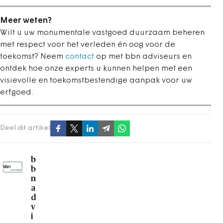
Meer weten?
Wilt u uw monumentale vastgoed duurzaam beheren
met respect voor het verleden én oog voor de
toekomst? Neem
contact
op met bbn adviseurs en
ontdek hoe onze experts u kunnen helpen met een
visievolle en toekomstbestendige aanpak voor uw
erfgoed.
Deel dit artikel
b
b
n
a
d
v
i