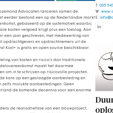
T:
035 54
W:
www.a
Rozemond Advocaten lanceren samen de
E:
info@a
et eerder bestond een op de Nederlandse markt
eenkomst, gebaseerd op de systematiek waarbij
e kosten vergoed krijgt plus een toeslag. Aan
r een jaar geschreven, met medewerking van
t opdrachtgevers en opdrachtnemers uit de
 Kost+ is gratis en open source beschikbaar.
ling van kosten en risico’s dan traditionele
odelovereenkomst maakt het daarmee
n om in te schrijven op risicovolle projecten.
t de kans op een geslaagde aanbesteding en
en zelfs mislukte aanbestedingen. Geen
erland de komende decennia voor een enorme
Duu
oplo
jdens de realisatiefase van een bouwproject,