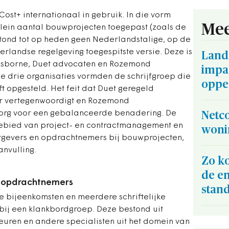
ost+ internationaal in gebruik. In die vorm
Mee
 klein aantal bouwprojecten toegepast (zoals de
tond tot op heden geen Nederlandstalige, op de
landse regelgeving toegespitste versie. Deze is
Land
Osborne, Duet advocaten en Rozemond
impa
 drie organisaties vormden de schrijfgroep die
opper
 opgesteld. Het feit dat Duet geregeld
r vertegenwoordigt en Rozemond
org voor een gebalanceerde benadering. De
Netco
gebied van project- en contractmanagement en
woni
gevers en opdrachtnemers bij bouwprojecten,
nvulling.
Zo ko
de en
n opdrachtnemers
stan
e bijeenkomsten en meerdere schriftelijke
ij een klankbordgroep. Deze bestond uit
teuren en andere specialisten uit het domein van