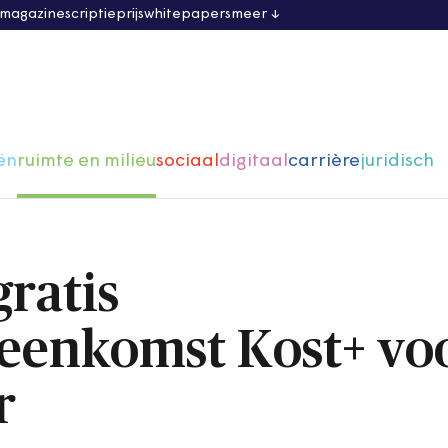
 magazine
scriptieprijs
whitepapers
meer
ën
ruimte en milieu
sociaal
digitaal
carrière
juridisch
ratis
eenkomst Kost+ vo
r