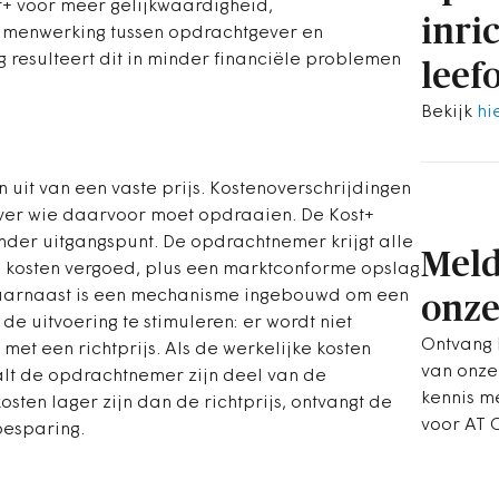
t+ voor meer gelijkwaardigheid,
inri
samenwerking tussen opdrachtgever en
resulteert dit in minder financiële problemen
leef
Bekijk
hi
uit van een vaste prijs. Kostenoverschrijdingen
 over wie daarvoor moet opdraaien. De Kost+
nder uitgangspunt. De opdrachtnemer krijgt alle
Meld
 kosten vergoed, plus een marktconforme opslag
Daarnaast is een mechanisme ingebouwd om een
onze
de uitvoering te stimuleren: er wordt niet
Ontvang h
met een richtprijs. Als de werkelijke kosten
van onze
aalt de opdrachtnemer zijn deel van de
kennis m
kosten lager zijn dan de richtprijs, ontvangt de
voor AT 
besparing.