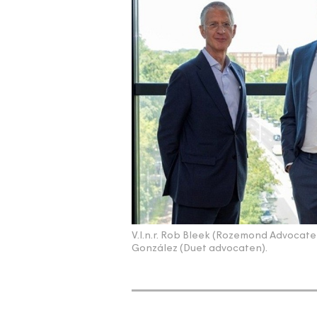
V.l.n.r. Rob Bleek (Rozemond Advocate
González (Duet advocaten).