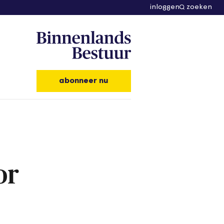
inloggen
zoeken
abonneer nu
or