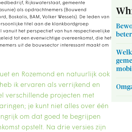
oedbedrijf, Rijkswaterstaat, gemeente
Whi
sunie) als opdrachtnemers (Bouwend
d, Boskalis, BAM, Volker Wessels). De leden van
soonlijke titel aan de klankbordgroep
Bewo
vanuit het perspectief van hun respectievelijke
bete
eleid tot een evenwichtige overeenkomst, die het
nemers uit de bouwsector interessant maakt om
Welke
geme
mobil
et en Rozemond en natuurlijk ook
eb ik ervaren als verrijkend en
Omga
eel verschillende projecten met
aringen; je kunt niet alles over één
angrijk om dat goed te begrijpen
komst opstelt. Na drie versies zijn