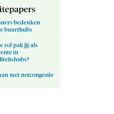
tepapers
ners bedenken
re buurthubs
 rol pak jij als
ente in
iteitshubs?
an met netcongestie