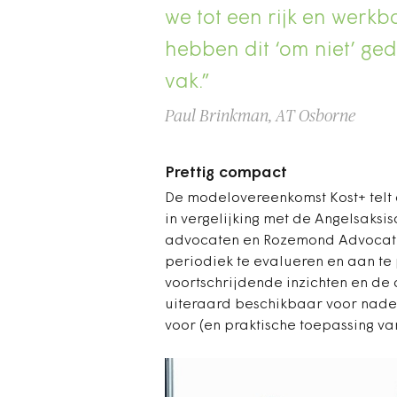
we tot een rijk en wer
hebben dit ‘om niet’ ge
vak.”
Paul Brinkman, AT Osborne
Prettig compact
De modelovereenkomst Kost+ telt c
in vergelijking met de Angelsaksi
advocaten en Rozemond Advocaten 
periodiek te evalueren en aan t
voortschrijdende inzichten en de a
uiteraard beschikbaar voor nader
voor (en praktische toepassing van