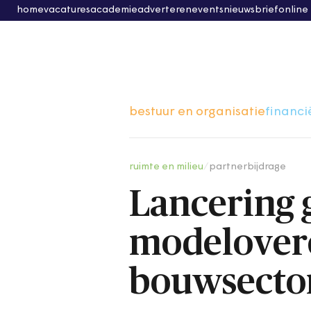
home
vacatures
academie
adverteren
events
nieuwsbrief
online
bestuur en organisatie
financi
ruimte en milieu
/
partnerbijdrage
Lancering g
modelover
bouwsecto