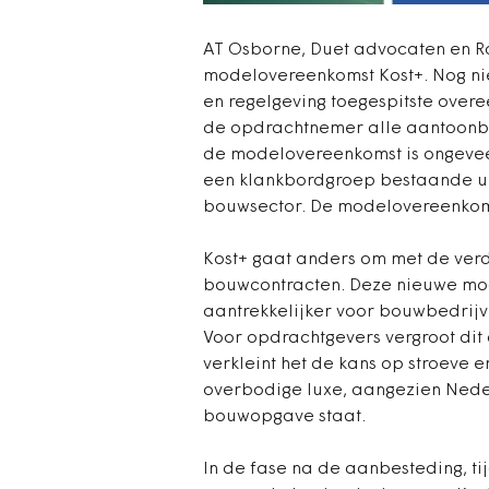
AT Osborne, Duet advocaten en 
modelovereenkomst Kost+. Nog ni
en regelgeving toegespitste over
de opdrachtnemer alle aantoonbar
de modelovereenkomst is ongevee
een klankbordgroep bestaande ui
bouwsector. De modelovereenkomst
Kost+ gaat anders om met de verde
bouwcontracten. Deze nieuwe m
aantrekkelijker voor bouwbedrijve
Voor opdrachtgevers vergroot di
verkleint het de kans op stroeve 
overbodige luxe, aangezien Ned
bouwopgave staat.
In de fase na de aanbesteding, ti