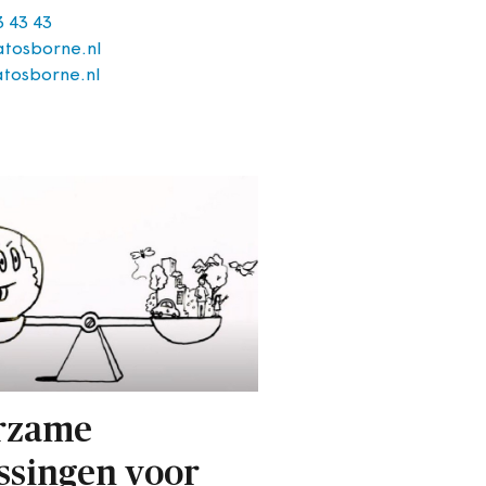
3 43 43
tosborne.nl
tosborne.nl
rzame
ssingen voor