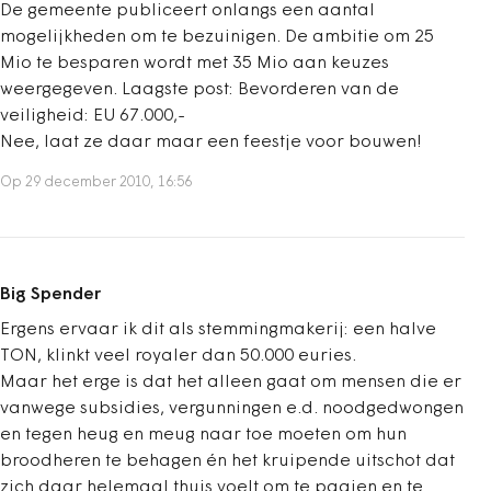
De gemeente publiceert onlangs een aantal
mogelijkheden om te bezuinigen. De ambitie om 25
Mio te besparen wordt met 35 Mio aan keuzes
weergegeven. Laagste post: Bevorderen van de
veiligheid: EU 67.000,-
Nee, laat ze daar maar een feestje voor bouwen!
Op 29 december 2010, 16:56
Big Spender
Ergens ervaar ik dit als stemmingmakerij: een halve
TON, klinkt veel royaler dan 50.000 euries.
Maar het erge is dat het alleen gaat om mensen die er
vanwege subsidies, vergunningen e.d. noodgedwongen
en tegen heug en meug naar toe moeten om hun
broodheren te behagen én het kruipende uitschot dat
zich daar helemaal thuis voelt om te paaien en te