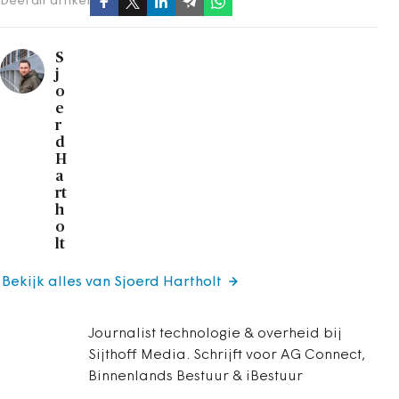
Deel dit artikel
S
j
o
e
r
d
H
a
rt
h
o
lt
Bekijk alles van Sjoerd Hartholt
Journalist technologie & overheid bij
Sijthoff Media. Schrijft voor AG Connect,
Binnenlands Bestuur & iBestuur