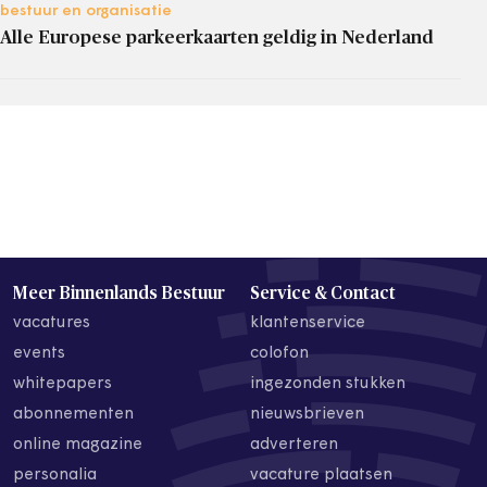
bestuur en organisatie
Alle Europese parkeerkaarten geldig in Nederland
Meer Binnenlands Bestuur
Service & Contact
vacatures
klantenservice
events
colofon
whitepapers
ingezonden stukken
abonnementen
nieuwsbrieven
online magazine
adverteren
personalia
vacature plaatsen