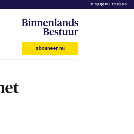
inloggen
zoeken
abonneer nu
met