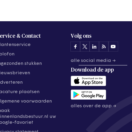
ervice & Contact
Volg ons
lantenservice
olofon
alle social media →
ngezonden stukken
Download de
app
ieuwsbrieven
dverteren
acature plaatsen
lgemene voorwaarden
alles over de app →
maak
innenlandsbestuur.nl uw
oogle-favoriet