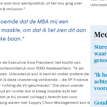
ren aan mijn werkpraktijk, of het nou ging over
informati
 & Inclusion."
enoemde dat de MBA mij een
maakte, om dat ik liet zien dit aan
Mee
kke baan."
Sture
waaro
genoe
r de Executive Vice President, het hoofd van
antwoordelijk voor 5000 medewerkers. "Ik zei
en. Uiteindelijk wist ik hem en onder andere de
"Ik h
t ik deze investering verdiende – de VP Finance
achte
f richting de VU geschreven." Die steun voelde
voord
ijd en ruimte die ik kreeg maakte echt het
dat je bij zoveel collega's terecht kan voor
Goud 
 bezig waren met Supply Chain Management kon ik