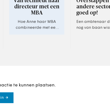
Van techneut naar
Overstappen
directeur met een
andere sector
MBA
goed op!
Hoe Anne haar MBA
Een ambtenaar di
combineerde met een
nog van baan wiss
drukke baan.
opletten of deze
compensatie voor
pensioenopbouw 
toekomst misloopt
eactie te kunnen plaatsen.
in