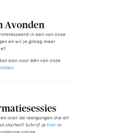
n Avonden
eïnteresseerd in een van onze
gen en wil je graag meer
ie?
dan aan voor één van onze
onden
.
rmatiesessies
en over de leergangen die dit
en starten? Schrijf je
hier
in
kosteloze online