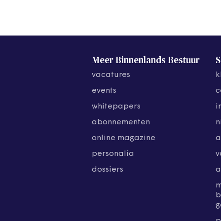
Meer Binnenlands Bestuur
S
vacatures
k
events
c
whitepapers
i
abonnementen
n
online magazine
a
personalia
v
dossiers
a
b
g