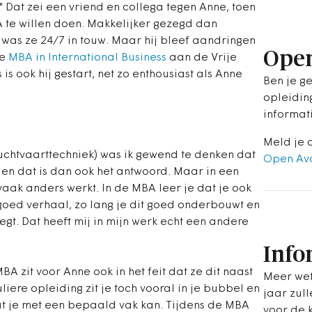
 Dat zei een vriend en collega tegen Anne, toen
A te willen doen. Makkelijker gezegd dan
M was ze 24/7 in touw. Maar hij bleef aandringen
Ope
de
MBA in International Business
aan de Vrije
is ook hij gestart, net zo enthousiast als Anne
Ben je g
opleidin
informat
Meld je 
Luchtvaarttechniek) was ik gewend te denken dat
Open Av
uit en dat is dan ook het antwoord. Maar in een
 vaak anders werkt. In de MBA leer je dat je ook
oed verhaal, zo lang je dit goed onderbouwt en
. Dat heeft mij in mijn werk echt een andere
Info
zit voor Anne ook in het feit dat ze dit naast
Meer wet
iere opleiding zit je toch vooral in je bubbel en
jaar zull
wat je met een bepaald vak kan. Tijdens de MBA
voor de 