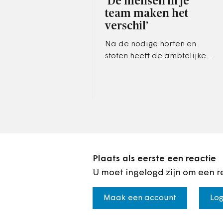
‘De mensen in je
team maken het
verschil’
Na de nodige horten en
stoten heeft de ambtelijke
samenwerking tussen
Amstelveen en Aalsmeer
geleid tot een besparing van
5,5 miljoen euro.
Plaats als eerste een reactie
U moet ingelogd zijn om een r
Maak een account
Log