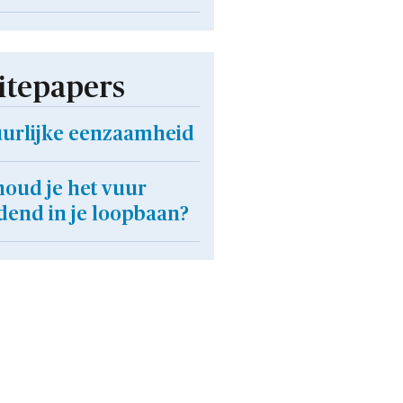
tepapers
uurlijke eenzaamheid
houd je het vuur
dend in je loopbaan?