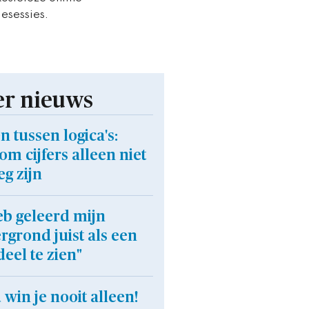
esessies.
r nieuws
n tussen logica's:
m cijfers alleen niet
g zijn
eb geleerd mijn
rgrond juist als een
eel te zien"
win je nooit alleen!