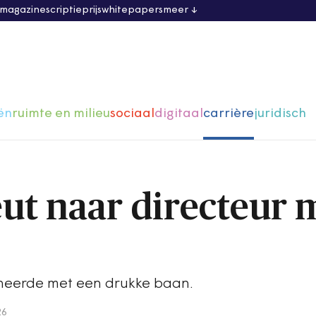
 magazine
scriptieprijs
whitepapers
meer
ën
ruimte en milieu
sociaal
digitaal
carrière
juridisch
ut naar directeur 
eerde met een drukke baan.
26