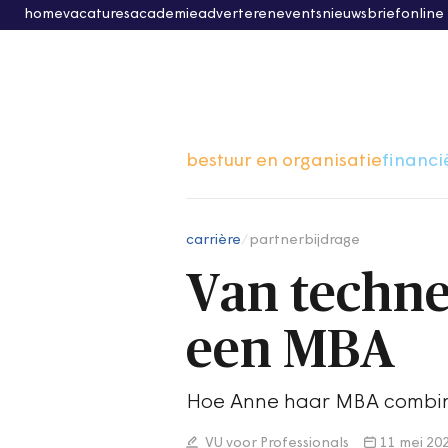
home
vacatures
academie
adverteren
events
nieuwsbrief
online
bestuur en organisatie
financi
carrière
/
partnerbijdrage
Van techne
een MBA
Hoe Anne haar MBA combin
VU voor Professionals
11 mei 20