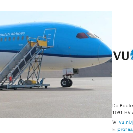
De Boele
1081 HV
W:
vu.nl
E:
profes