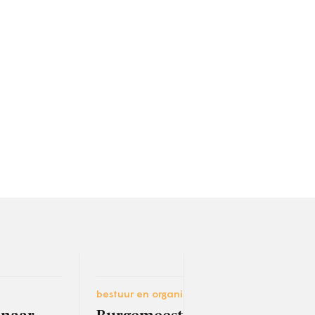
bestuur en organisatie
bestu