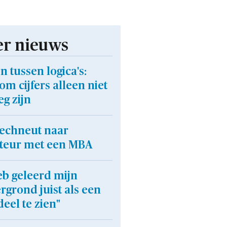
r nieuws
n tussen logica's:
m cijfers alleen niet
g zijn
techneut naar
cteur met een MBA
eb geleerd mijn
rgrond juist als een
eel te zien"