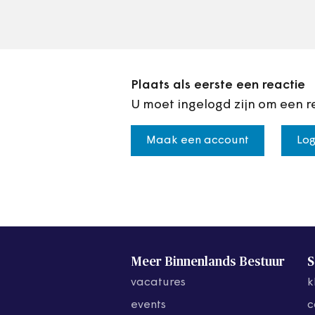
Plaats als eerste een reactie
U moet ingelogd zijn om een r
Maak een account
Log
Meer Binnenlands Bestuur
S
vacatures
k
events
c