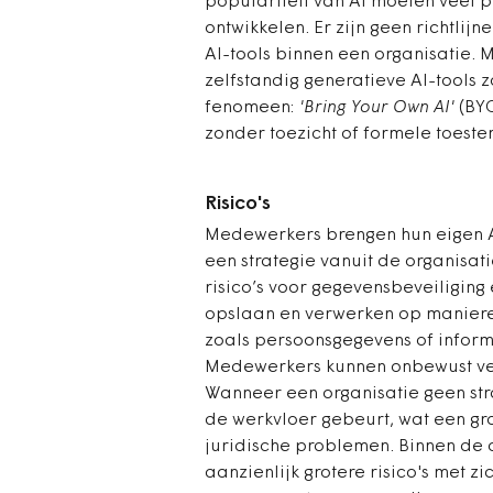
populariteit van AI moeten veel p
ontwikkelen. Er zijn geen richtlijn
AI-tools binnen een organisatie. 
zelfstandig generatieve AI-tools z
fenomeen:
'Bring Your Own AI'
(BYO
zonder toezicht of formele toest
Risico's
Medewerkers brengen hun eigen A
een strategie vanuit de organisati
risico’s voor gegevensbeveiligin
opslaan en verwerken op manieren
zoals persoonsgegevens of inform
Medewerkers kunnen onbewust ver
Wanneer een organisatie geen str
de werkvloer gebeurt, wat een gro
juridische problemen. Binnen de 
aanzienlijk grotere risico's met 