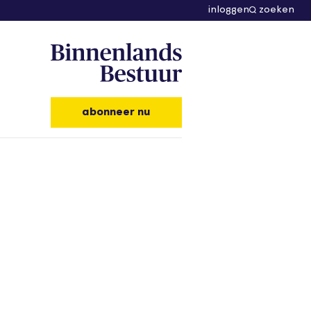
inloggen
zoeken
abonneer nu