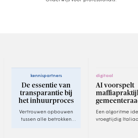
Onderwijs voor professionals.
kennispartners
digitaal
De essentie van
AI voorspelt
transparantie bij
maffiapraktij
het inhuurproces
gemeenteraa
Vertrouwen opbouwen
Een algoritme ide
tussen alle betrokken
vroegtijdig Italia
partijen.
gemeenten die ri
geïnfiltreerd te w