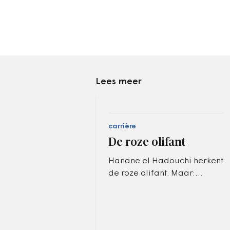
Lees meer
carrière
De roze olifant
Hanane el Hadouchi herkent
de roze olifant. Maar:
ongemak mag erbij horen en
er zijn juist veel handvatten
om daar doorheen te
bewegen.