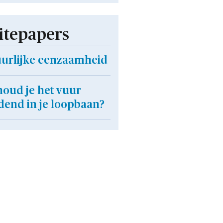
tepapers
uurlijke eenzaamheid
houd je het vuur
dend in je loopbaan?