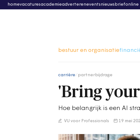
home
vacatures
academie
adverteren
events
nieuwsbrief
online
bestuur en organisatie
financi
carrière
/
partnerbijdrage
'Bring your
Hoe belangrijk is een AI str
VU voor Professionals
19 mei 20