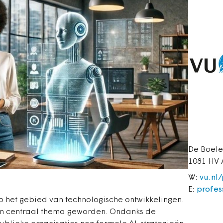
De Boele
1081 HV
W:
vu.nl
E:
profes
p het gebied van technologische ontwikkelingen.
 een centraal thema geworden. Ondanks de