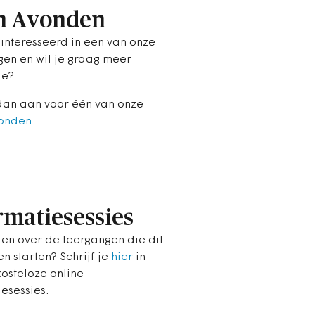
n Avonden
eïnteresseerd in een van onze
gen en wil je graag meer
ie?
dan aan voor één van onze
onden
.
rmatiesessies
en over de leergangen die dit
en starten? Schrijf je
hier
in
kosteloze online
esessies.