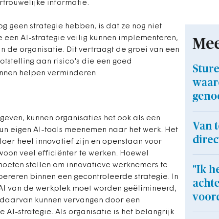
trouwelijke informatie.
 geen strategie hebben, is dat ze nog niet
 een AI-strategie veilig kunnen implementeren,
Mee
n de organisatie. Dit vertraagt de groei van een
otstelling aan risico's die een goed
Sture
unnen helpen verminderen.
waaro
genoe
geven, kunnen organisaties het ook als een
Van 
un eigen AI-tools meenemen naar het werk. Het
dire
oer heel innovatief zijn en openstaan voor
woon veel efficiënter te werken. Hoewel
 moeten stellen om innovatieve werknemers te
"Ik h
opereren binnen een gecontroleerde strategie. In
achte
OAI van de werkplek moet worden geëlimineerd,
voord
s daarvan kunnen vervangen door een
AI-strategie. Als organisatie is het belangrijk