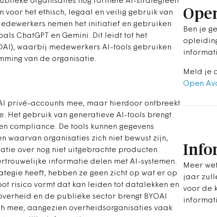
ublieke organisaties nog formele AI-strategieën
Ope
en voor het ethisch, legaal en veilig gebruik van
Medewerkers nemen het initiatief en gebruiken
Ben je g
oals ChatGPT en Gemini. Dit leidt tot het
opleidin
AI), waarbij medewerkers AI-tools gebruiken
informat
emming van de organisatie.
Meld je 
Open Av
I privé-accounts mee, maar hierdoor ontbreekt
e. Het gebruik van generatieve AI-tools brengt
g en compliance. De tools kunnen gegevens
 waarvan organisaties zich niet bewust zijn,
Info
atie over nog niet uitgebrachte producten.
trouwelijke informatie delen met AI-systemen.
Meer wet
ategie heeft, hebben ze geen zicht op wat er op
jaar zull
ot risico vormt dat kan leiden tot datalekken en
voor de 
overheid en de publieke sector brengt BYOAI
informati
zich mee, aangezien overheidsorganisaties vaak