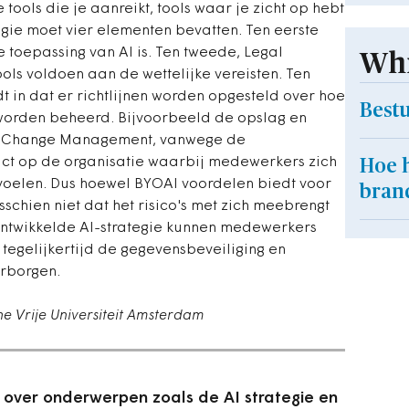
ools die je aanreikt, tools waar je zicht op hebt
tegie moet vier elementen bevatten. Ten eerste
de toepassing van AI is. Ten tweede, Legal
Whi
ools voldoen aan de wettelijke vereisten. Ten
 in dat er richtlijnen worden opgesteld over hoe
Best
worden beheerd. Bijvoorbeeld de opslag en
ot, Change Management, vanwege de
act op de organisatie waarbij medewerkers zich
Hoe 
oelen. Dus hoewel BYOAI voordelen biedt voor
bran
schien niet dat het risico's met zich meebrengt
ontwikkelde AI-strategie kunnen medewerkers
egelijkertijd de gegevensbeveiliging en
rborgen.
the Vrije Universiteit Amsterdam
g over onderwerpen zoals de AI strategie en