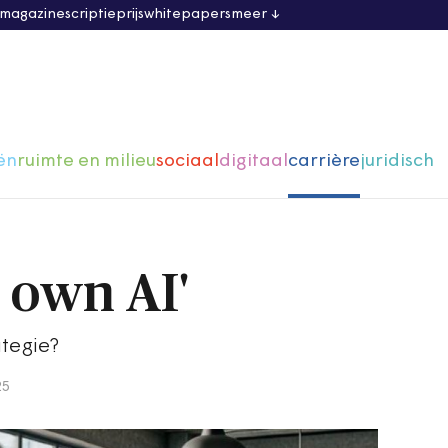
 magazine
scriptieprijs
whitepapers
meer
ën
ruimte en milieu
sociaal
digitaal
carrière
juridisch
 own AI'
ategie?
25