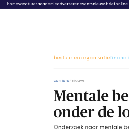
home
vacatures
academie
adverteren
events
nieuwsbrief
online
bestuur en organisatie
financi
carrière
/
nieuws
Mentale be
onder de l
Onderzoek naar mentale be