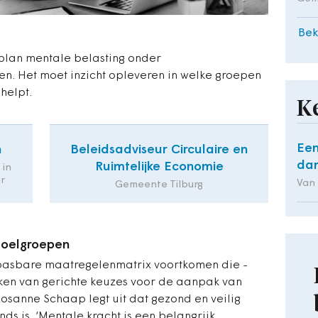
Bek
lan mentale belasting onder
 Het moet inzicht opleveren in welke groepen
helpt.
K
Een
n
Beleidsadviseur Circulaire en
dan
Ruimtelijke Economie
 in
r
Van
Gemeente Tilburg
doelgroepen
epasbare maatregelenmatrix voortkomen die ­
ken van gerichte keuzes voor de aanpak van
Rosanne Schaap legt uit dat gezond en veilig
s is. ‘Mentale kracht is een belangrijk