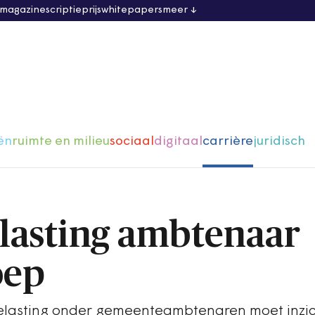
 magazine
scriptieprijs
whitepapers
meer
ën
ruimte en milieu
sociaal
digitaal
carrière
juridisch
lasting ambtenaar
oep
lasting onder gemeenteambtenaren moet inzi