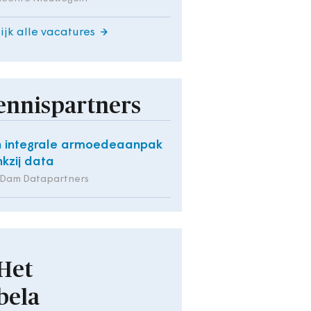
ijk alle vacatures
ennispartners
 integrale armoedeaanpak
kzij data
 Dam Datapartners
Het
bela