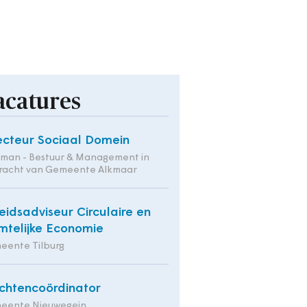
acatures
ecteur Sociaal Domein
tman - Bestuur & Management in
racht van Gemeente Alkmaar
eidsadviseur Circulaire en
mtelijke Economie
eente Tilburg
chtencoördinator
eente Nieuwegein