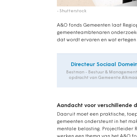
- Shutterstock
A&O fonds Gemeenten laat Regiop
gemeenteambtenaren onderzoeken.
dat wordt ervaren en wat ertegen 
Directeur Sociaal Domei
Bestman - Bestuur & Management
opdracht van Gemeente Alkmaa
Aandacht voor verschillende 
Daaruit moet een praktische, to
gemeenten ondersteunt in het ma
mentale belasting. Projectleider 
werken een thema van het A&O fond