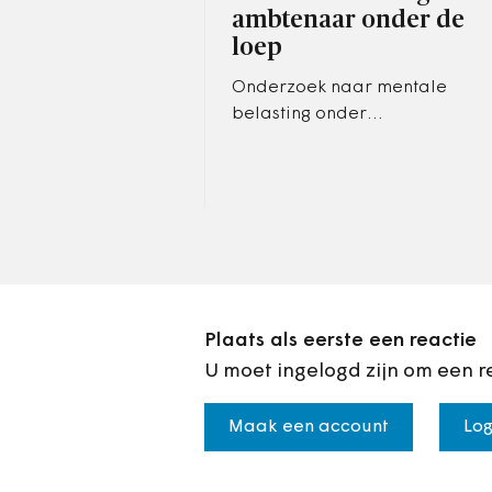
ambtenaar onder de
loep
Onderzoek naar mentale
belasting onder
gemeenteambtenaren moet
inzicht opleveren in welke
groepen dat wordt ervaren
en wat ertegen helpt.
Plaats als eerste een reactie
U moet ingelogd zijn om een r
Maak een account
Log