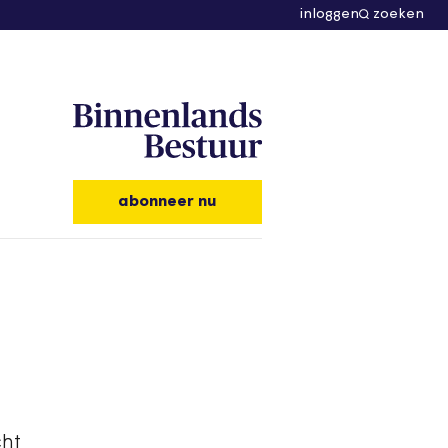
inloggen
zoeken
abonneer nu
cht