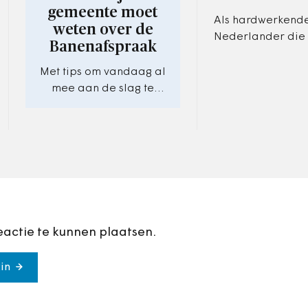
gemeente moet
Als hardwerkend
weten over de
Nederlander die 
Banenafspraak
belasting betaalt
eenmalig een fou
Met tips om vandaag al
kun je in Amstelve
mee aan de slag te
verkeerde bakje v
gaan.
eactie te kunnen plaatsen.
in