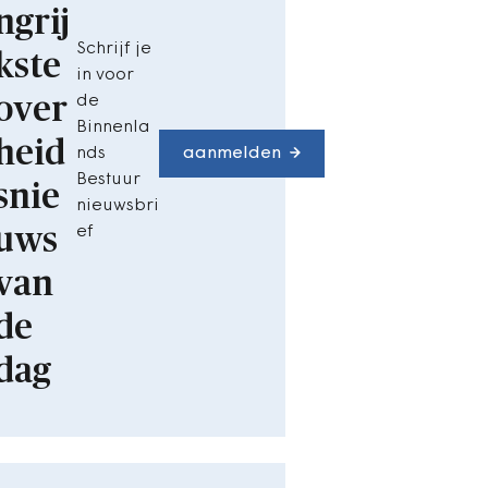
ngrij
Schrijf je
kste
in voor
over
de
Binnenla
heid
nds
aanmelden
Bestuur
snie
nieuwsbri
uws
ef
van
de
dag