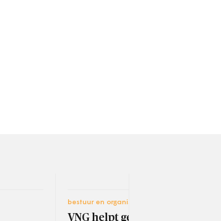
bestuur en organisatie
carri
VNG helpt gemeenten
Opg