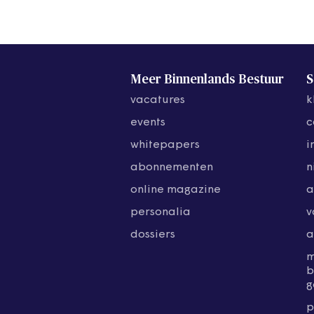
Meer Binnenlands Bestuur
S
vacatures
k
events
c
whitepapers
i
abonnementen
n
online magazine
a
personalia
v
dossiers
a
b
g
p