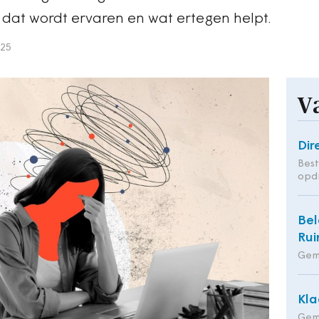
 dat wordt ervaren en wat ertegen helpt.
025
V
Dir
Bes
opd
Bel
Rui
Gem
Kla
Gem