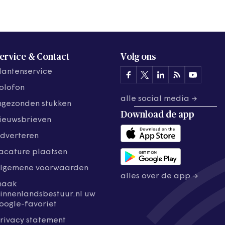
ervice & Contact
Volg ons
lantenservice
olofon
alle social media →
ngezonden stukken
Download de
app
ieuwsbrieven
dverteren
acature plaatsen
lgemene voorwaarden
alles over de app →
maak
innenlandsbestuur.nl uw
oogle-favoriet
rivacy statement