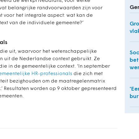
rbeeld de werkprivébalans, voor welke
Ger
 wat belangrijke randvoorwaarden zijn voor
t voor het integrale aspect: wat kan de
text van de individuele gemeente?’
Gro
vla
als
udie uit, waarvoor het wetenschappelijke
Soc
n uit de Nederlandse context gebruikt. Ze
bet
 die in de gemeentelijke context. ‘In september
wer
emeentelijke HR-professionals
die zich met
iteit bezighouden om de maatregelenmatrix
k.’ Resultaten worden op 9 oktober gepresenteerd
'Ee
emeenten.
bur