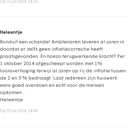
Op 15 juli 2014, 14:03
Heleentje
Ronduit een schande! Ambtenaren leveren al jaren in
doordat er zelfs geen inflatiecorrectie heeft
plaatsgevonden. En hoezo terugwerkende kracht? Per
1 oktober 2014 afgescheept worden met 1%
loonsverhoging terwijl al jaren op rij de inflatie tussen
de 2 en 3 % bedraagt. Laat iedereen zijn huiswerk
eens goed overdoen en echt voor de mensen
opkomen...
Heleentje
Op 15 juli 2014, 14:04