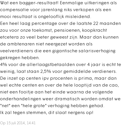
Wat een bagger-resultaat! Eenmalige uitkeringen als
compensatie voor jarenlang niks verkopen als een
mooi resultaat is ongelooflijk misleidend.
Een heel laag percentage over de laatste 22 maanden
zou voor onze toekomst, pensioenen, koopkracht
etcetera zo veel beter geweest zijn. Maar dan kunnen
de ambtenaren niet neergezet worden als
veelverdieners die een gigantische salarisverhoging
gekregen hebben.
4% voor de allerlaagstbetaalden over 4 jaar is echt te
weinig, laat staan 2,5% voor gemiddelde verdieners.
De inzet op centen ipv procenten is prima, maar dan
wel echte centen en over de hele looptijd van de cao,
niet een fooitje aan het einde waarna de volgende
onderhandelingen weer dramatisch worden omdat we
"net" een "hele grote" verhoging hebben gehad.
Ik zal tegen stemmen, dit slaat nergens op!
Op 15 juli 2014, 14:41