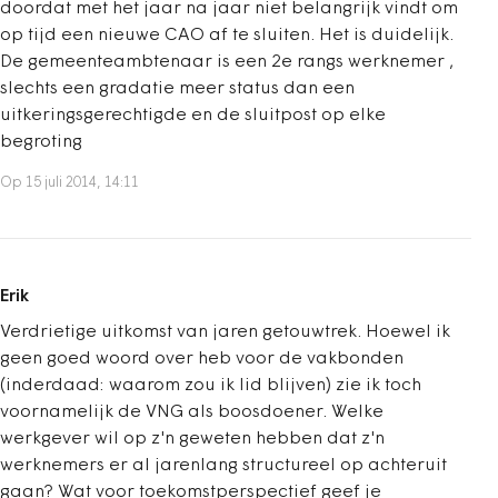
doordat met het jaar na jaar niet belangrijk vindt om
op tijd een nieuwe CAO af te sluiten. Het is duidelijk.
De gemeenteambtenaar is een 2e rangs werknemer ,
slechts een gradatie meer status dan een
uitkeringsgerechtigde en de sluitpost op elke
begroting
Op 15 juli 2014, 14:11
Erik
Verdrietige uitkomst van jaren getouwtrek. Hoewel ik
geen goed woord over heb voor de vakbonden
(inderdaad: waarom zou ik lid blijven) zie ik toch
voornamelijk de VNG als boosdoener. Welke
werkgever wil op z'n geweten hebben dat z'n
werknemers er al jarenlang structureel op achteruit
gaan? Wat voor toekomstperspectief geef je