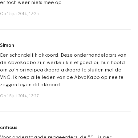
er toch weer niets mee op.
Op 15 juli 2014, 13:25
Simon
Een schandelijk akkoord. Deze onderhandelaars van
de AbvoKaobo zijn werkelijk niet goed bij hun hoofd
om zo'n principeakkoord akkoord te sluiten met de
VNG. Ik roep alle leden van de AbvaKabo op nee te
zeggen tegen dit akkoord.
Op 15 juli 2014, 13:27
criticus
Voor onderstaande reageerders: de 50,- is per