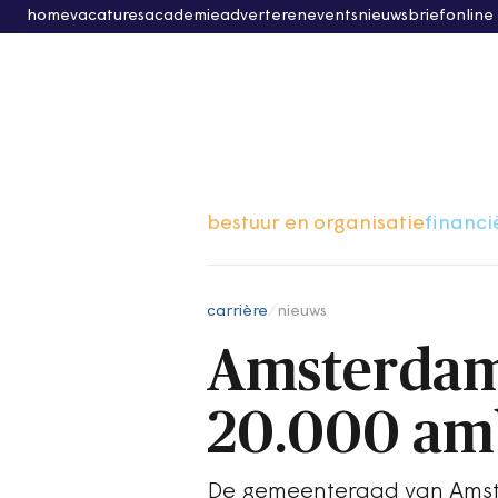
home
vacatures
academie
adverteren
events
nieuwsbrief
online
bestuur en organisatie
financi
carrière
/
nieuws
Amsterdam:
20.000 am
De gemeenteraad van Amste