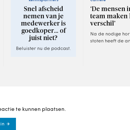
kennispartners
carrière
Snel afscheid
‘De mensen i
nemen van je
team maken 
medewerker is
verschil’
goedkoper... of
Na de nodige hor
juist niet?
stoten heeft de a
samenwerking tu
Beluister nu de podcast.
Amstelveen en A
geleid tot een be
5,5 miljoen euro.
eactie te kunnen plaatsen.
in