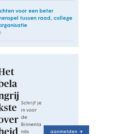
ichten voor een beter
enspel tussen raad, college
organisatie
S
Het
bela
ngrij
Schrijf je
kste
in voor
over
de
Binnenla
heid
nds
aanmelden