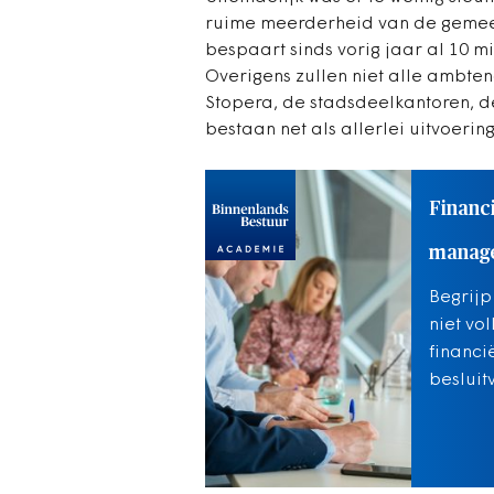
ruime meerderheid van de gemeen
bespaart sinds vorig jaar al 10 m
Overigens zullen niet alle ambte
Stopera, de stadsdeelkantoren, d
bestaan net als allerlei uitvoering
Financ
manag
Begrijp
niet vo
financi
besluit