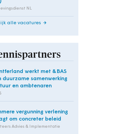
)
evingsdienst NL
ijk alle vacatures
ennispartners
tferland werkt met &BAS
n duurzame samenwerking
tuur en ambtenaren
S
mmere vergunning verlening
agt om concreter beleid
iteers Advies & Implementatie