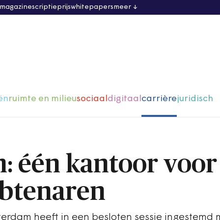
 magazine
scriptieprijs
whitepapers
meer
ën
ruimte en milieu
sociaal
digitaal
carrière
juridisch
 één kantoor voor
btenaren
rdam heeft in een besloten sessie ingestemd 