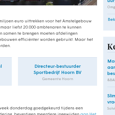
uur
Omg
Bek
iljoen euro uittrekken voor het Amstelgebouw
2 maar liefst 20.000 ambtenaren te kunnen
n samen te brengen moeten afdelingen
bouwen efficiënter worden gebruikt. Maar het
K
orden.
Mon
l
Directeur-bestuurder
aa
Sportbedrijf Hoorn BV
bes
Gemeente Hoorn
&BA
Sli
vra
 week donderdag goedgekeurd tijdens een
Solv
dering, bevestigen meerdere ingewijden
aan Het