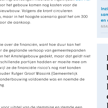
voor het gebouw komen nog kosten voor de
Inz
nieuwbouw. Volgens de krant circuleren
sam
 maar in het hoogste scenario gaat het om 300
en 
voor de aankoop.
&BA
sie over de financiën, want hoe duur kan het
 Door de geplande verkoop van gemeentepanden
an het Amstelgebouw gedekt, maar dat geldt niet
erschillende partijen hadden er moeite mee om
ijl ze de financiële risico’s nog niet konden
thouder Rutger Groot Wassink (Gemeentelijk
de onderbouwing voldoende was en noemde de
ng.
un voor uitstel van de stemming en stemde een