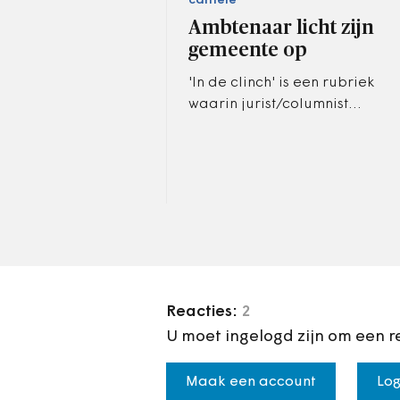
carrière
Ambtenaar licht zijn
gemeente op
'In de clinch' is een rubriek
waarin jurist/columnist
Michel Knapen actuele
zaken in het
ambtenarenrecht belicht.
Reacties:
2
U moet ingelogd zijn om een r
Maak een account
Log