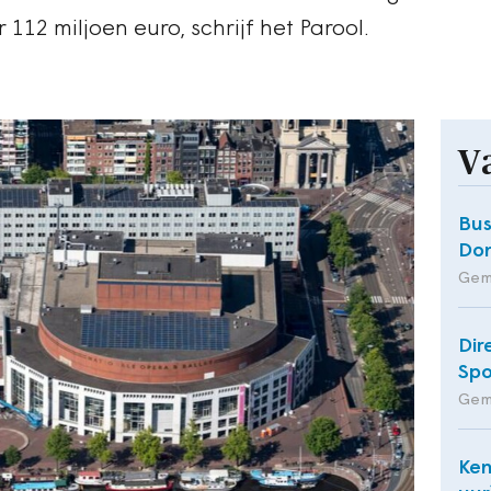
12 miljoen euro, schrijf het Parool.
V
Bus
Do
Gem
Dir
Spo
Gem
Ken