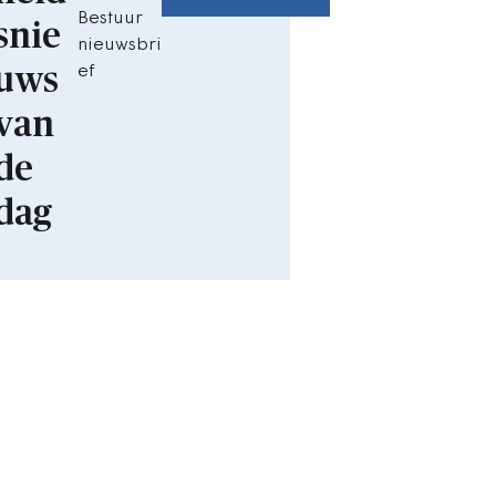
Bestuur
snie
nieuwsbri
uws
ef
van
de
dag