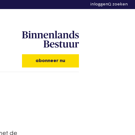
inloggen
zoeken
abonneer nu
met de