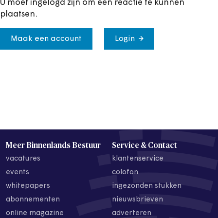
U moet ingelogd zijn om een reactie te kunnen
plaatsen.
Maak een account
Login
Meer Binnenlands Bestuur
Service & Contact
vacatures
klantenservice
events
colofon
whitepapers
ingezonden stukken
abonnementen
nieuwsbrieven
online magazine
adverteren