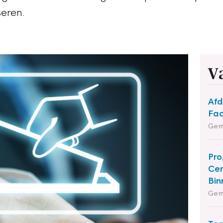
seren.
V
Afd
Fac
Gem
Pro
Cen
Bin
Gem