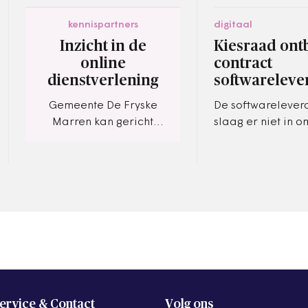
kennispartners
digitaal
Inzicht in de
Kiesraad ont
online
contract
dienstverlening
softwareleve
Gemeente De Fryske
De softwarelever
Marren kan gericht
slaag er niet in 
sturen op verbeteren
digitaal hulpmidd
dienstverlening
verkiezingen op ti
realiseren.
ervice & Contact
Volg ons