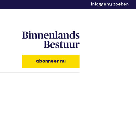
inloggen
zoeken
abonneer nu