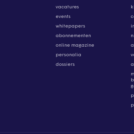
vacatures
k
events
c
whitepapers
i
abonnementen
n
online magazine
a
personalia
v
dossiers
a
b
g
p
p