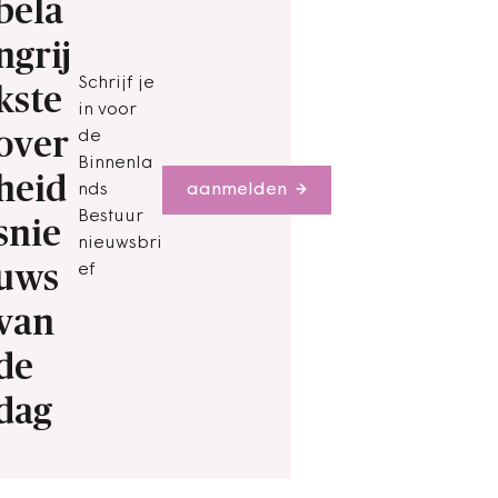
bela
ngrij
Schrijf je
kste
in voor
over
de
Binnenla
heid
nds
aanmelden
Bestuur
snie
nieuwsbri
uws
ef
van
de
dag