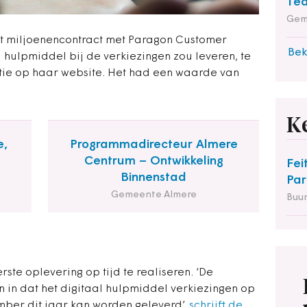
Tea
Gem
et miljoenencontract met Paragon Customer
Bek
 hulpmiddel bij de verkiezingen zou leveren, te
tie op haar website. Het had een waarde van
K
e,
Programmadirecteur Almere
Centrum – Ontwikkeling
Fei
Binnenstad
Par
Gemeente Almere
Buu
rste oplevering op tijd te realiseren. ‘De
 in dat het digitaal hulpmiddel verkiezingen op
ber dit jaar kan worden geleverd’,
schrijft de