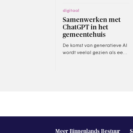
digitaal
Samenwerken met
ChatGPT in het
gemeentehuis
De komst van generatieve AI
wordt veelal gezien als een
bedreiging, maar experts
beschouwen het ook als een
kans voor de ambtenaar.
Meer Binnenlands Bestuur
S