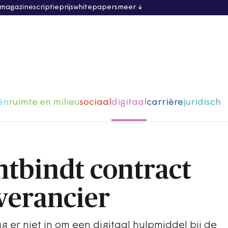
 magazine
scriptieprijs
whitepapers
meer
ën
ruimte en milieu
sociaal
digitaal
carrière
juridisch
ntbindt contract
verancier
g er niet in om een digitaal hulpmiddel bij de