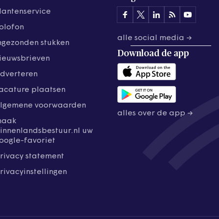
lantenservice
olofon
alle social media →
ngezonden stukken
Download de
app
ieuwsbrieven
dverteren
acature plaatsen
lgemene voorwaarden
alles over de app →
maak
innenlandsbestuur.nl uw
oogle-favoriet
rivacy statement
rivacyinstellingen