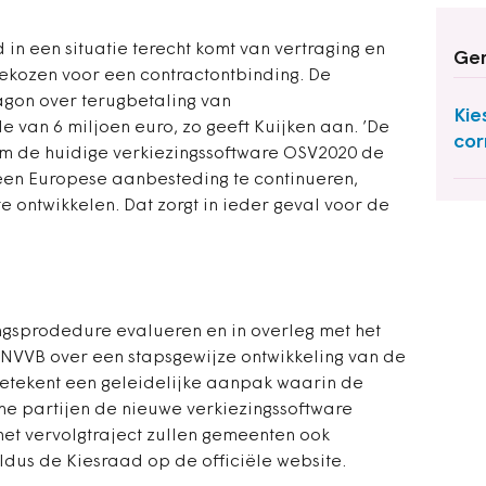
n een situatie terecht komt van vertraging en
Ger
gekozen voor een contractontbinding. De
agon over terugbetaling van
Kie
 van 6 miljoen euro, zo geeft Kuijken aan. ’De
cor
om de huidige verkiezingssoftware OSV2020 de
en Europese aanbesteding te continueren,
e ontwikkelen. Dat zorgt in ieder geval voor de
gsprodedure evalueren en in overleg met het
 NVVB over een stapsgewijze ontwikkeling van de
betekent een geleidelijke aanpak waarin de
ne partijen de nieuwe verkiezingssoftware
 het vervolgtraject zullen gemeenten ook
ldus de Kiesraad op de officiële website.