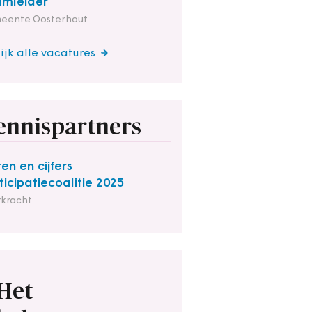
mleider
eente Oosterhout
ijk alle vacatures
ennispartners
ten en cijfers
ticipatiecoalitie 2025
rkracht
Het