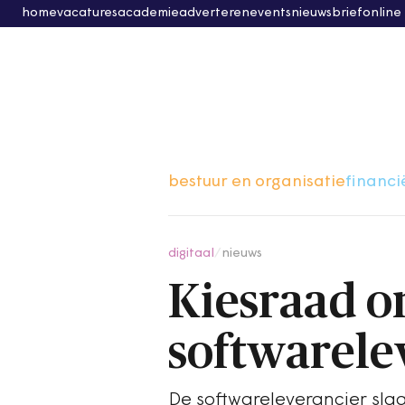
home
vacatures
academie
adverteren
events
nieuwsbrief
online
bestuur en organisatie
financi
digitaal
/
nieuws
Kiesraad o
softwarele
De softwareleverancier slaa