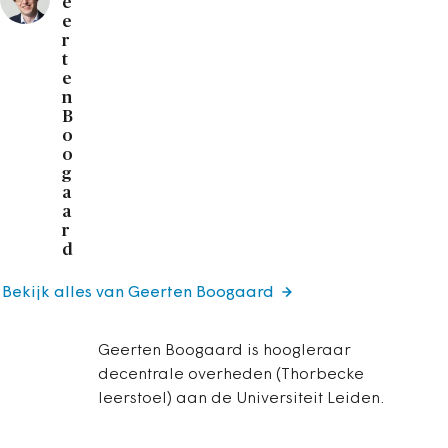
e
e
r
t
e
n
B
o
o
g
a
a
r
d
Bekijk alles van Geerten Boogaard
Geerten Boogaard is hoogleraar
decentrale overheden (Thorbecke
leerstoel) aan de Universiteit Leiden.