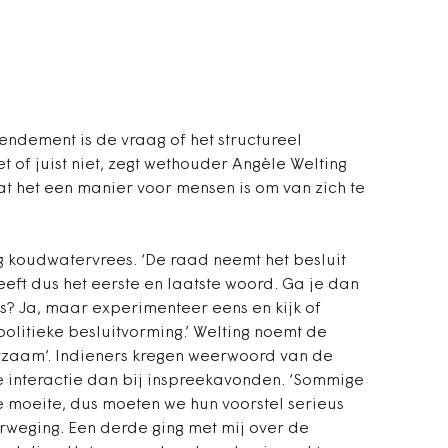
ndement is de vraag of het structureel
t of juist niet, zegt wethouder Angèle Welting
dat het een manier voor mensen is om van zich te
 koudwatervrees. ‘De raad neemt het besluit
ft dus het eerste en laatste woord. Ga je dan
 is? Ja, maar experimenteer eens en kijk of
olitieke besluitvorming.’ Welting noemt de
rzaam’. Indieners kregen weerwoord van de
 interactie dan bij inspreekavonden. ‘Sommige
 moeite, dus moeten we hun voorstel serieus
weging. Een derde ging met mij over de