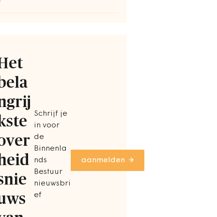
C
Het
bela
ngrij
Schrijf je
kste
in voor
over
de
Binnenla
heid
nds
aanmelden
Bestuur
snie
nieuwsbri
uws
ef