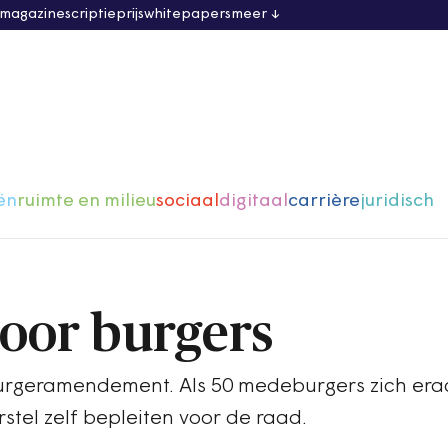
 magazine
scriptieprijs
whitepapers
meer
ën
ruimte en milieu
sociaal
digitaal
carrière
juridisch
oor burgers
burgeramendement. Als 50 medeburgers zich era
stel zelf bepleiten voor de raad.