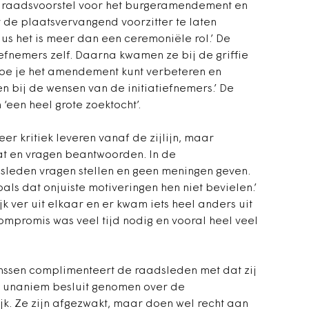
et raadsvoorstel voor het burgeramendement en
 de plaatsvervangend voorzitter te laten
 dus het is meer dan een ceremoniële rol.’ De
efnemers zelf. Daarna kwamen ze bij de griffie
hoe je het amendement kunt verbeteren en
 bij de wensen van de initiatiefnemers.’ De
een heel grote zoektocht’.
er kritiek leveren vanaf de zijlijn, maar
t en vragen beantwoorden. In de
eden vragen stellen en geen meningen geven.
als dat onjuiste motiveringen hen niet bevielen.’
 ver uit elkaar en er kwam iets heel anders uit
compromis was veel tijd nodig en vooral heel veel
nssen complimenteert de raadsleden met dat zij
en unaniem besluit genomen over de
jk. Ze zijn afgezwakt, maar doen wel recht aan