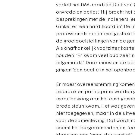
vertelt het D66-raadslid Dick van Gi
onvrede en acties.’ Hij bracht he
besprekingen met de indieners, e
Ginkel er ‘een hard hoofd in’. De 
professionals die er met gestrekt
de groeidoelstellingen van de ge
Als onafhankelijk voorzitter kostt
houden. ‘Er kwam veel oud zeer n
uitgemaakt.’ Daar moesten de be
gingen ‘een beetje in het openbaa
Er moest overeenstemming komen o
inspraak en participatie worden ge
maar bewoog aan het eind genoeg
brede steun kwam. Het was geven 
niet toegegeven, maar in de uitw
voor de samenleving. Dat wordt 
noemt het burgeramendement ‘een i