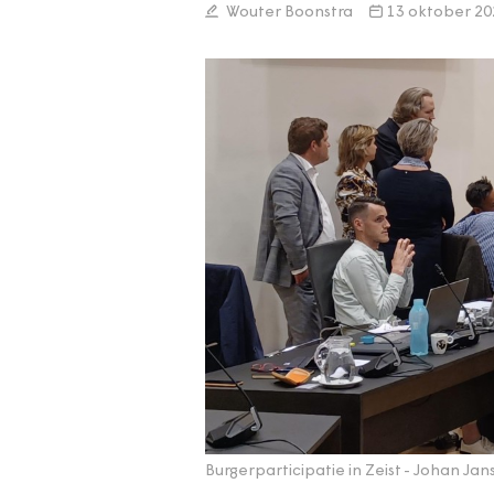
Wouter Boonstra
13 oktober 20
Burgerparticipatie in Zeist
- Johan Jan