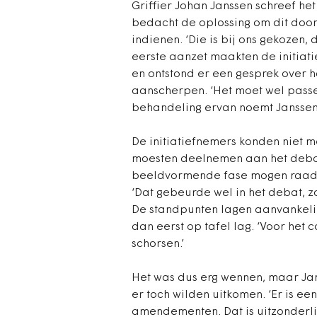
Griffier Johan Janssen schreef h
bedacht de oplossing om dit door
indienen. ‘Die is bij ons gekozen,
eerste aanzet maakten de initiati
en ontstond er een gesprek over 
aanscherpen. ‘Het moet wel passen
behandeling ervan noemt Janssen ‘
De initiatiefnemers konden niet me
moesten deelnemen aan het deba
beeldvormende fase mogen raadsl
‘Dat gebeurde wel in het debat, zo
De standpunten lagen aanvankelijk
dan eerst op tafel lag. ‘Voor het 
schorsen.’
Het was dus erg wennen, maar Ja
er toch wilden uitkomen. ‘Er is e
amendementen. Dat is uitzonderli