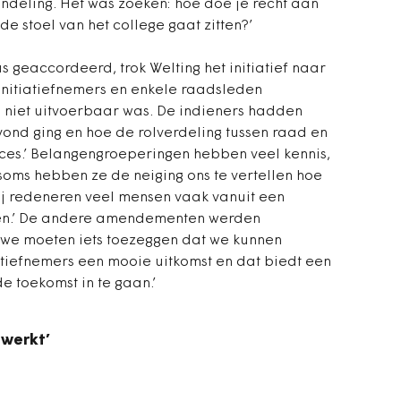
eling. Het was zoeken: hoe doe je recht aan
 stoel van het college gaat zitten?’
geaccordeerd, trok Welting het initiatief naar
e initiatiefnemers en enkele raadsleden
n niet uitvoerbaar was. De indieners hadden
vond ging en hoe de rolverdeling tussen raad en
oces.’ Belangengroeperingen hebben veel kennis,
 soms hebben ze de neiging ons te vertellen hoe
j redeneren veel mensen vaak vanuit een
oen.’ De andere amendementen werden
we moeten iets toezeggen dat we kunnen
tiefnemers een mooie uitkomst en dat biedt een
e toekomst in te gaan.’
ewerkt’