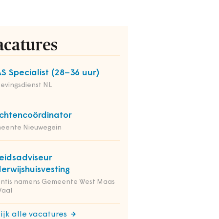
acatures
S Specialist (28–36 uur)
evingsdienst NL
chtencoördinator
eente Nieuwegein
eidsadviseur
erwijshuisvesting
entis namens Gemeente West Maas
Waal
ijk alle vacatures