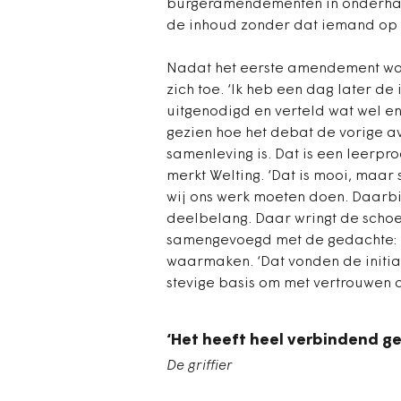
burgeramendementen in onderhand
de inhoud zonder dat iemand op de
Nadat het eerste amendement was 
zich toe. ‘Ik heb een dag later d
uitgenodigd en verteld wat wel e
gezien hoe het debat de vorige a
samenleving is. Dat is een leerpr
merkt Welting. ‘Dat is mooi, maar
wij ons werk moeten doen. Daarbi
deelbelang. Daar wringt de sch
samengevoegd met de gedachte: 
waarmaken. ‘Dat vonden de initia
stevige basis om met vertrouwen d
‘Het heeft heel verbindend g
De griffier