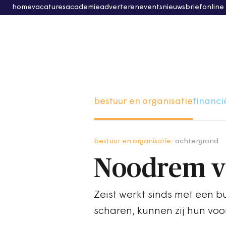
home
vacatures
academie
adverteren
events
nieuwsbrief
online
bestuur en organisatie
financi
bestuur en organisatie
/
achtergrond
Noodrem v
Zeist werkt sinds met een 
scharen, kunnen zij hun voor