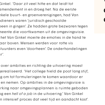
nkel. ‘Daar zit veel hitte en dat leidt tot
t amendement in en droeg het. Na de eerste
nkele buurt- en groenverenigingen, had Van
indieners waren ‘juridisch geschoolde
 been in gingen’. Ze hadden grote bezwaren tegen
meente die voortkwamen uit de omgevingsvisie.
e het Van Ginkel moeite de emoties in de hand te
aar boven. Mensen werden voor rotte vis
stuurders even ‘doorheen’. De onderhandelingen
r’.
ver ambities en richting de uitvoering moest
realiseerd. ‘Het college hield de poot lang stijf,
 om tot formuleringen te komen waardoor er
en nemen. Op ambities in de omgevingsvisie is
erking naar omgevingsplannen is ruimte geboden
nog een
hell of a job
in de uitvoering.’ Van Ginkel
ntensief proces dat veel tijd en aandacht kost’.