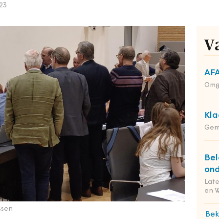
23
V
AFA
Omg
Kla
Gem
Bel
ond
Lat
en 
ssen
Bek