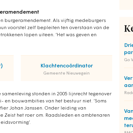
rgeramendement
een burgeramendement. Als vijftig medeburgers
K
hun voorstel zelf bepleiten ten overstaan van de
trokkenen lopen uiteen. ‘Het was geven en
Dri
par
Go 
)
Klachtencoördinator
Gemeente Nieuwegein
Ver
aan
Rad
e samenleving stonden in 2005 lijnrecht tegenover
i- en bouwambities van het bestuur niet. ‘Soms
fier Johan Janssen. Onder leiding van
Van
e Zeist het roer om. Raadsleden en ambtenaren
med
leidsvorming’.
ter