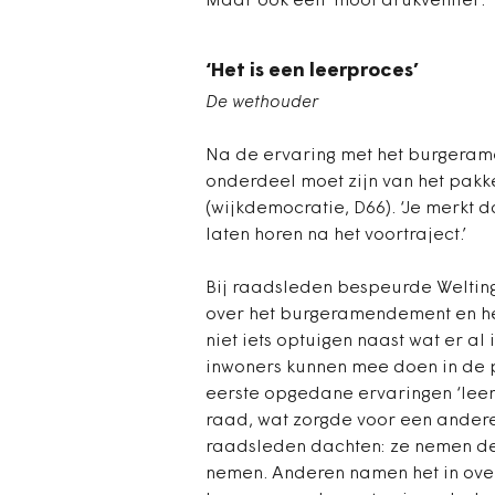
Maar ook een ‘mooi drukventiel’.
‘Het is een leerproces’
De wethouder
Na de ervaring met het burgerame
onderdeel moet zijn van het pakke
(wijkdemocratie, D66). ‘Je merkt 
laten horen na het voortraject.’
Bij raadsleden bespeurde Welting
over het burgeramendement en hee
niet iets optuigen naast wat er al
inwoners kunnen mee doen in de p
eerste opgedane ervaringen ‘lee
raad, wat zorgde voor een andere
raadsleden dachten: ze nemen de
nemen. Anderen namen het in over