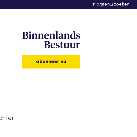
inloggen
zoeken
abonneer nu
chter