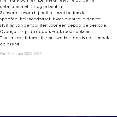
minimale politie-inzet gehanteerd te worden in
cobinatie met '3 slag je bent uit'.
3x overlast waarbij politie-inzet buiten de
sportfaciliteit noodzakelijk was dient te leiden tot
sluiting van de faciliteit voor een bepaalde periode.
Overigens zijn de daders vaak reeds bekend.
Thuisarrest tijdens uit-/thuiswedstrijden is een simpele
oplossing.
Op 10 oktober 2023, 15:25