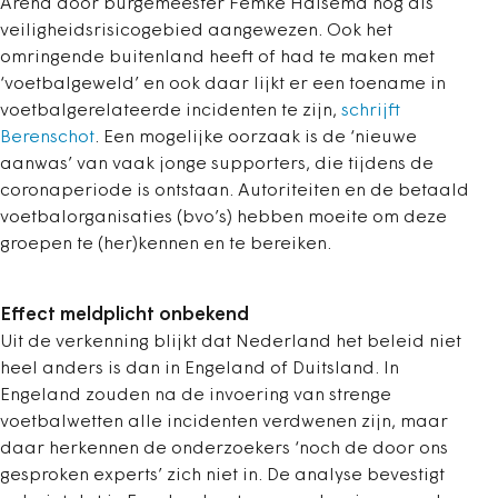
Arena door burgemeester Femke Halsema nog als
veiligheidsrisicogebied aangewezen. Ook het
omringende buitenland heeft of had te maken met
‘voetbalgeweld’ en ook daar lijkt er een toename in
voetbalgerelateerde incidenten te zijn,
schrijft
Berenschot
. Een mogelijke oorzaak is de ‘nieuwe
aanwas’ van vaak jonge supporters, die tijdens de
coronaperiode is ontstaan. Autoriteiten en de betaald
voetbalorganisaties (bvo’s) hebben moeite om deze
groepen te (her)kennen en te bereiken.
Effect meldplicht onbekend
Uit de verkenning blijkt dat Nederland het beleid niet
heel anders is dan in Engeland of Duitsland. In
Engeland zouden na de invoering van strenge
voetbalwetten alle incidenten verdwenen zijn, maar
daar herkennen de onderzoekers ‘noch de door ons
gesproken experts’ zich niet in. De analyse bevestigt