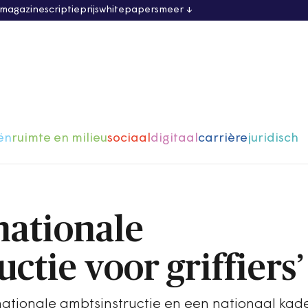
 magazine
scriptieprijs
whitepapers
meer
ën
ruimte en milieu
sociaal
digitaal
carrière
juridisch
nationale
ctie voor griffiers’
tionale ambtsinstructie en een nationaal kad