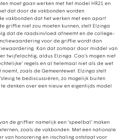
enten moet gaan werken met het model HR21 en
moet dat door de vakbonden worden
de vakbonden dat het werken met een apart
 griffie niet zou moeten kunnen, stelt Elzinga
evolg dat de raadsinvloed afneemt en de college-
unctiewaardering voor de griffie wordt dan
tiewaardering. Kan dat zomaar door middel van
 twijfelachtig, aldus Elzinga. Cao’s mogen niet
htelijke’ regels en al helemaal niet als de wet
t noemt, zoals de Gemeentewet. Elzinga stelt
stevig te bediscussiëren, zo mogelijk buiten
a te denken over een nieuw en eigentijds model
van de griffier namelijk een ‘speelbal’ maken
xternen, zoals de vakbonden. Met een nationale
r van honorering en inschaling ontstaat voor