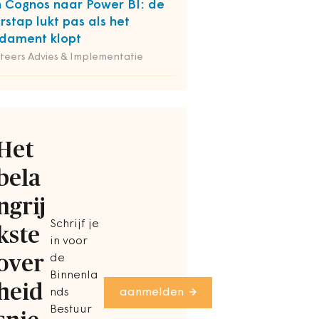
 Cognos naar Power BI: de
rstap lukt pas als het
dament klopt
iteers Advies & Implementatie
Het
bela
ngrij
Schrijf je
kste
in voor
over
de
Binnenla
heid
nds
aanmelden
Bestuur