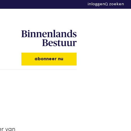
inloggen
zoeken
abonneer nu
er van