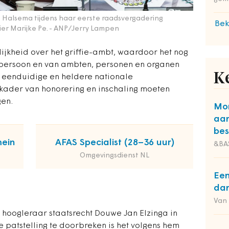
alsema tijdens haar eerste raadsvergadering
Bek
er Marijke Pe.
- ANP/Jerry Lampen
delijkheid over het griffie-ambt, waardoor het nog
de persoon en van ambten, personen en organen
K
n eenduidige en heldere nationale
 kader van honorering en inschaling moeten
gen.
Mon
aa
bes
mein
AFAS Specialist (28–36 uur)
&BA
Omgevingsdienst NL
Een
dan
Van
s hoogleraar staatsrecht Douwe Jan Elzinga in
e patstelling te doorbreken is het volgens hem