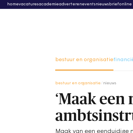
home
vacatures
academie
adverteren
events
nieuwsbrief
online
bestuur en organisatie
financi
bestuur en organisatie
/
nieuws
‘Maak een 
ambtsinstru
Maak van een eenduidige na