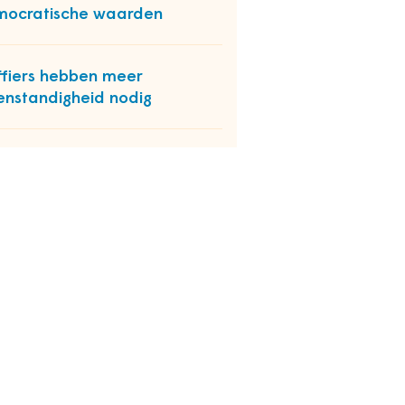
ocratische waarden
ffiers hebben meer
enstandigheid nodig