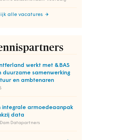
ijk alle vacatures
ennispartners
tferland werkt met &BAS
n duurzame samenwerking
tuur en ambtenaren
S
 integrale armoedeaanpak
kzij data
 Dam Datapartners