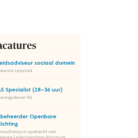
acatures
eidsadviseur sociaal domein
eente Lelystad
S Specialist (28–36 uur)
evingsdienst NL
kbeheerder Openbare
lichting
onsultancy in opdracht van
eente Leidschendam-Voorburg