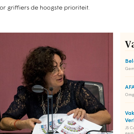
r griffiers de hoogste prioriteit.
V
Bel
Gem
AFA
Omg
Va
Ver
JS C
gem