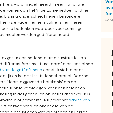
Van
riffiers wordt gedefinieerd in een nationale
ove
inde komen aan het ‘moeizame gedoe’ rond het
fun
ffie. Elzinga onderscheidt negen bijzondere
Solv
fier (zie kader) en er is volgens hem ‘geen
 meer te bedenken waardoor voor sommige
ou moeten worden gedifferentieerd’.
e leggen in een nationale ambtsinstructie kan
d differentiëren met functieprofielen’ een einde
 van de griffiefunctie
een stuk stabieler en
uidelijk en helder institutioneel profiel. Daarna
 van ‘doorslaggevende betekenis’ om de
ctie flink te verstevigen: voer een helder en
haling in dat geheel en objectief afhankelijk is
provincie of gemeente. Nu geldt het
advies van
riffier twee schalen onder die van de
 dat is beslist geen wet van Meden en Perzen,