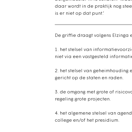
daar wordt in de praktijk nog st
is er niet op dat punt.’
De griffie draagt volgens Elzinga
1. het stelsel van informatievoor
niet via een vastgesteld informati
2. het stelsel van geheimhouding e
gericht op de staten en raden.
3. de omgang met grote of risicovo
regeling grote projecten.
4. het algemene stelsel van agende
college en/of het presidium.