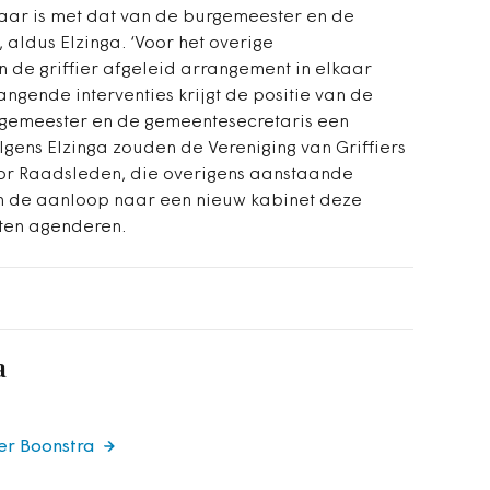
jkbaar is met dat van de burgemeester en de
 aldus Elzinga. ‘Voor het overige
 de griffier afgeleid arrangement in elkaar
gende interventies krijgt de positie van de
urgemeester en de gemeentesecretaris een
olgens Elzinga zouden de Vereniging van Griffiers
or Raadsleden, die overigens aanstaande
in de aanloop naar een nieuw kabinet deze
eten agenderen.
a
er Boonstra