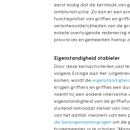
eerst nodig dat de kerntaak van g
ambtsinstructie. Zo kan er een e
functieprofiel van griffier en gri
verantwoordelijkheden van de grif
enkele overtuigende redenering
provincies en gemeenten hierop z
Eigenstandigheid stabieler
Door deze kernactiviteiten vast t
volgens Elzinga aan het ‘uitgebrei
komen, wordt de
eigenstandigheid
krijgen griffiers en griffies een d
noemt hij een andere interventie
eigenstandigheid van de griffiefun
sluitend nationaal stelsel van insc
van het aantal inwoners van een 
de belangenverenigingen
om de g
burgemeester in te schalen. ‘Maar