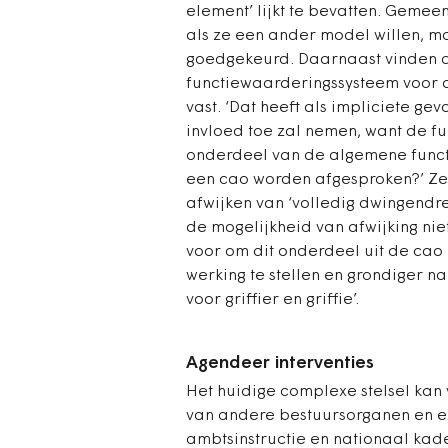
element’ lijkt te bevatten. Geme
als ze een ander model willen, 
goedgekeurd. Daarnaast vinden 
functiewaarderingssysteem voor de
vast. ‘Dat heeft als impliciete g
invloed toe zal nemen, want de f
onderdeel van de algemene func
een cao worden afgesproken?’ Zeer
afwijken van ‘volledig dwingendrec
de mogelijkheid van afwijking nie
voor om dit onderdeel uit de cao ‘
werking te stellen en grondiger n
voor griffier en griffie’.
Agendeer interventies
Het huidige complexe stelsel kan 
van andere bestuursorganen en e
ambtsinstructie en nationaal kade