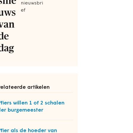
snie
nieuwsbri
uws
ef
van
de
dag
elateerde artikelen
ffiers willen 1 of 2 schalen
er burgemeester
ffier als de hoeder van