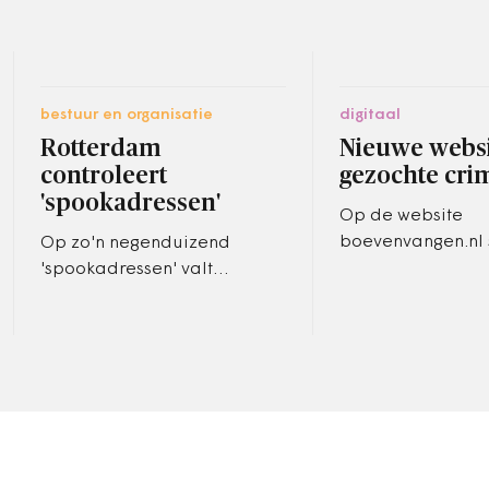
bestuur en organisatie
digitaal
Rotterdam
Nieuwe websi
controleert
gezochte cri
'spookadressen'
Op de website
boevenvangen.nl 
Op zo'n negenduizend
in Nederland gez
'spookadressen' valt
criminelen van wi
vandaag een brief van de
of compositietek
gemeente op de mat.
beschikbaar is. 
Rotterdam wil nu wel eens
weten wie er precies in…