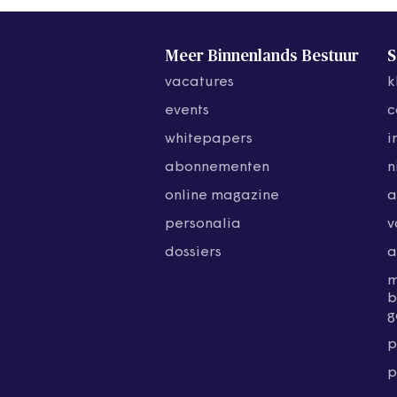
Meer Binnenlands Bestuur
S
vacatures
k
events
c
whitepapers
i
abonnementen
n
online magazine
a
personalia
v
dossiers
a
b
g
p
p