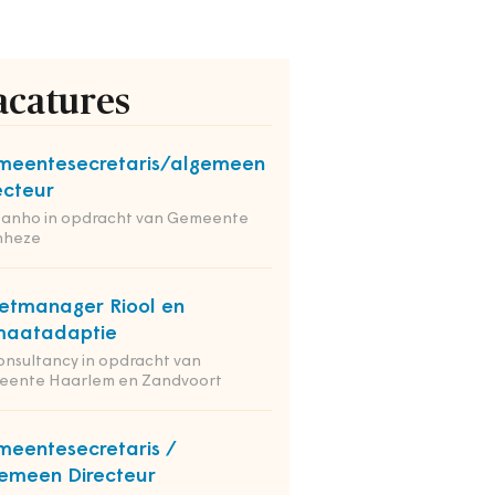
acatures
eentesecretaris/algemeen
ecteur
tanho in opdracht van Gemeente
nheze
etmanager Riool en
maatadaptie
onsultancy in opdracht van
eente Haarlem en Zandvoort
eentesecretaris /
emeen Directeur