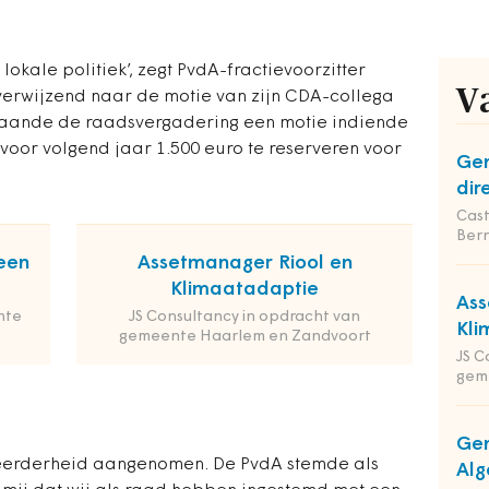
 lokale politiek’, zegt PvdA-fractievoorzitter
V
 verwijzend naar de motie van zijn CDA-collega
staande de raadsvergadering een motie indiende
voor volgend jaar 1.500 euro te reserveren voor
Gem
dir
Cas
Ber
een
Assetmanager Riool en
Klimaatadaptie
Ass
nte
JS Consultancy in opdracht van
Kli
gemeente Haarlem en Zandvoort
JS C
gem
Gem
erderheid aangenomen. De PvdA stemde als
Alg