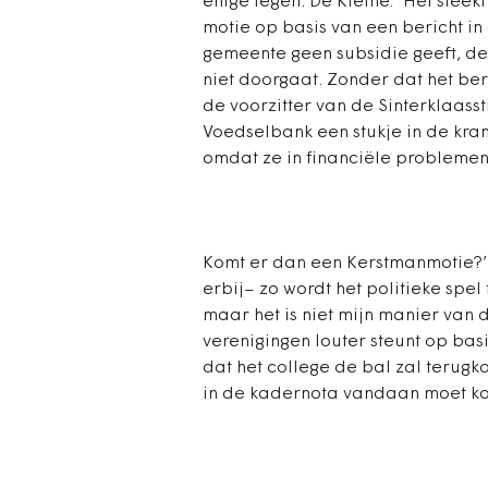
enige tegen. De Kleine: ‘Het stee
motie op basis van een bericht in
gemeente geen subsidie geeft, de 
niet doorgaat. Zonder dat het ber
de voorzitter van de Sinterklaas
Voedselbank een stukje in de kran
omdat ze in financiële problemen 
Komt er dan een Kerstmanmotie?’ B
erbij– zo wordt het politieke spel
maar het is niet mijn manier van d
verenigingen louter steunt op basi
dat het college de bal zal terugk
in de kadernota vandaan moet k