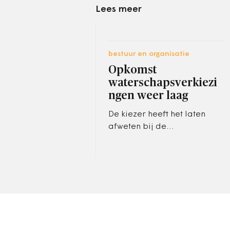
Lees meer
bestuur en organisatie
Opkomst
waterschapsverkiezi
ngen weer laag
De kiezer heeft het laten
afweten bij de
waterschapsverkiezingen.
De opkomst is uitgekomen op
24 procent, dat is ondanks
alle publiciteit…