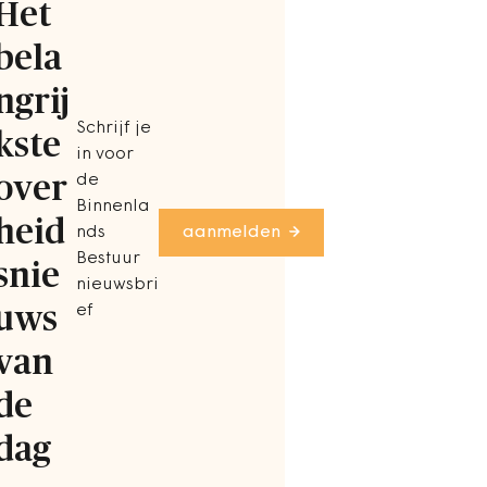
Het
bela
ngrij
Schrijf je
kste
in voor
over
de
Binnenla
heid
nds
aanmelden
Bestuur
snie
nieuwsbri
uws
ef
van
de
dag