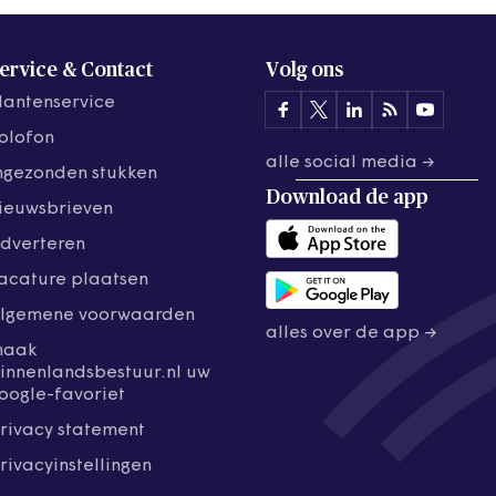
ervice & Contact
Volg ons
lantenservice
olofon
alle social media →
ngezonden stukken
Download de
app
ieuwsbrieven
dverteren
acature plaatsen
lgemene voorwaarden
alles over de app →
maak
innenlandsbestuur.nl uw
oogle-favoriet
rivacy statement
rivacyinstellingen