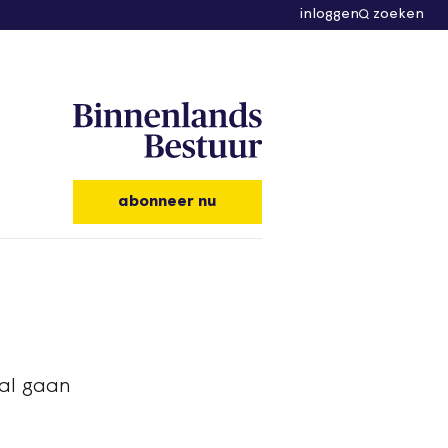
inloggen
zoeken
abonneer nu
bal gaan