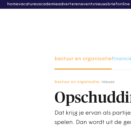
home
vacatures
academie
adverteren
events
nieuwsbrief
online
bestuur en organisatie
financi
bestuur en organisatie
/
nieuws
Opschuddin
Dat krijg je ervan als part
spelen. Dan wordt uit de 