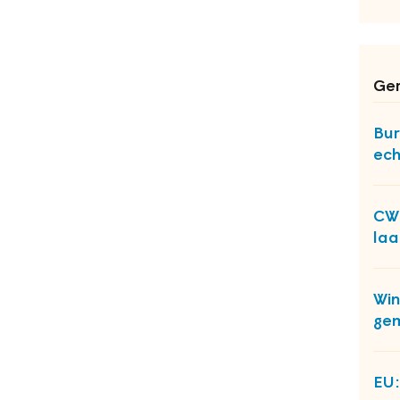
Ger
Bur
ech
CWI
laa
Win
ge
EU: