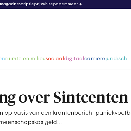
 magazine
scriptieprijs
whitepapers
meer
ën
ruimte en milieu
sociaal
digitaal
carrière
juridisch
g over Sintcenten
ijen op basis van een krantenbericht paniekvoet
gemeenschapskas geld…