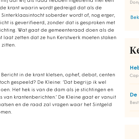
kt mij dat wij als raad hebben ingestemd met een
Dong
 de krant waarin wordt gedreigd dat als de
Sinterklaasintocht soberder wordt of, nog erger,
Bek
icht is geverifieerd, zonder dat is gesproken met
stichting. Wat gaat de gemeenteraad doen als de
t laat zetten dat ze hun Kerstwerk moeten staken
zitten.
K
Heb
ericht in de krant kletsen, ophef, debat, centen
Cap
 toch gespeeld? De Kleine: ‘Dat begrijp ik wel
oen. Het hek is van de dam als je stichtingen en
De 
s van krantenberichten.’ De Kleine gaat er vanuit
Bes
aatsen en de raad zal vragen waar het Sintgeld
omen.