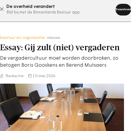
De overheid verandert
abonneer nu
Download
Blijf bij met de Binnenlands Bestuur app
bestuur en organisatie
/
nieuws
Essay: Gij zult (niet) vergaderen
De vergadercultuur moet worden doorbroken, zo
betogen Boris Gooskens en Berend Mutsaers
Redactie
10 mei 2026