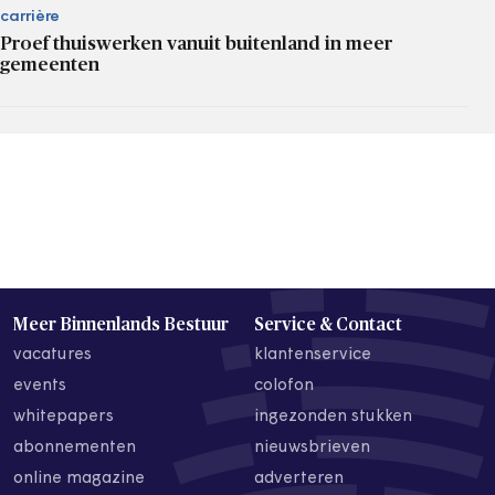
carrière
Proef thuiswerken vanuit buitenland in meer
gemeenten
Meer Binnenlands Bestuur
Service & Contact
vacatures
klantenservice
events
colofon
whitepapers
ingezonden stukken
abonnementen
nieuwsbrieven
online magazine
adverteren