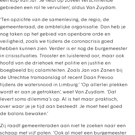
een kop van Jut. ‘Je hebt op zoveel verschillende
gebieden een rol te vervullen’, aldus Van Zuydam.
‘Ten opzichte van de samenleving, de regio, de
gemeenteraad, de ambtelijke organisatie. Dan heb je
nog taken op het gebied van openbare orde en
veiligheid, zoals we tijdens de coronacrisis goed
hebben kunnen zien. Verder is er nog de burgemeester
in crisissituaties. Trooster en luisterend oor, maar ook
hoofd van de driehoek met politie en justitie en
boegbeeld bij calamiteiten. Zoals Jan van Zanen bij
de Utrechtse tramaanslag of recent Daan Prevoo
tijdens de watersnood in Limburg.’ ‘Op allerlei plekken
wordt er aan je getrokken’, weet Van Zuydam. ‘Dat
levert soms dilemma’s op. Al is het maar praktisch,
over waar je je tijd aan besteedt. Je moet heel goed
de balans bewaken.’
Zij raadt gemeenteraden aan niet te zoeken naar een
schaap met vijf poten. ‘Ook al moet een burgemeester