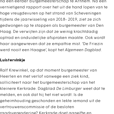
na een eerder burgemeesterschap te Arnhem. Na een
vernietigend rapport over het uit de hand lopen van te
hoge vreugdevuren op het strand van Scheveningen
tijdens de jaarwisseling van 2018- 2019, ziet ze zich
gedwongen op te stappen als burgemeester van Den
Haag. De verwijten zijn dat ze weinig krachtdadig
optrad en onduidelijke afspraken maakte. Ook wordt
haar aangewreven dat ze empathie mist. ‘De Friezin
werd nooit een Haagse’, kopt het
Algemeen Dagblad
.
Luistervinkje
Ralf Krewinkel, op dat moment burgemeester van
Heerlen en met verlof vanwege een ziek kind,
solliciteert naar het burgemeesterschap van het
kleinere Kerkrade. Dagblad
De Limburger
weet dat te
melden, en ook dat hij het niet wordt. Is de
geheimhouding geschonden en lekte iemand uit de
vertrouwenscommissie of de besloten
raadsvergadering? Kerkrade doet aangifte en