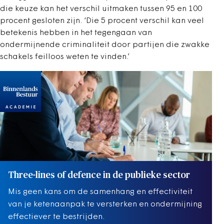
die keuze kan het verschil uitmaken tussen 95 en 100
procent gesloten zijn. ‘Die 5 procent verschil kan veel
betekenis hebben in het tegengaan van
ondermijnende criminaliteit door partijen die zwakke
schakels feilloos weten te vinden.’
Three-lines of defence in de publieke sector
Mis geen kans om de samenhang en effectiviteit
van je ketenaanpak te versterken en ondermijning
effectiever te bestrijden.