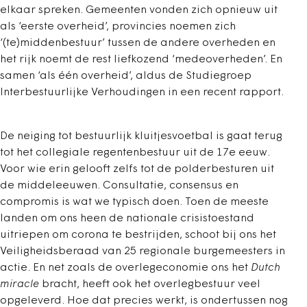
elkaar spreken. Gemeenten vonden zich opnieuw uit
als ‘eerste overheid’, provincies noemen zich
‘(te)middenbestuur’ tussen de andere overheden en
het rijk noemt de rest liefkozend ‘medeoverheden’. En
samen ‘als één overheid’, aldus de Studiegroep
Interbestuurlijke Verhoudingen in een recent rapport.
De neiging tot bestuurlijk kluitjesvoetbal is gaat terug
tot het collegiale regentenbestuur uit de 17e eeuw.
Voor wie erin gelooft zelfs tot de polderbesturen uit
de middeleeuwen. Consultatie, consensus en
compromis is wat we typisch doen. Toen de meeste
landen om ons heen de nationale crisistoestand
uitriepen om corona te bestrijden, schoot bij ons het
Veiligheidsberaad van 25 regionale burgemeesters in
actie. En net zoals de overlegeconomie ons het
Dutch
miracle
bracht, heeft ook het overlegbestuur veel
opgeleverd. Hoe dat precies werkt, is ondertussen nog