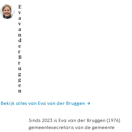
E
v
a
v
a
n
d
e
r
B
r
u
g
g
e
n
Bekijk alles van Eva van der Bruggen
Sinds 2023 is Eva van der Bruggen (1976)
gemeentesecretaris van de gemeente