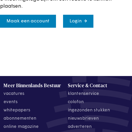
plaatsen.
Maak een account
Login
Meer Binnenlands Bestuur
Service & Contact
vacatures
klantenservice
events
colofon
whitepapers
ingezonden stukken
abonnementen
nieuwsbrieven
online magazine
adverteren