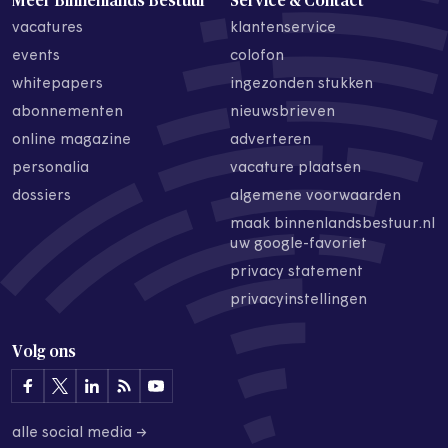
Meer Binnenlands Bestuur
Service & Contact
vacatures
klantenservice
events
colofon
whitepapers
ingezonden stukken
abonnementen
nieuwsbrieven
online magazine
adverteren
personalia
vacature plaatsen
dossiers
algemene voorwaarden
maak binnenlandsbestuur.nl
uw google-favoriet
privacy statement
privacyinstellingen
Volg ons
alle social media →