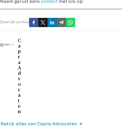
Neem gerust eens
contact
met ons op.
Deel dit artikel
C
a
p
r
a
A
d
v
o
c
a
t
e
n
Bekijk alles van Capra Advocaten