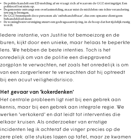
De politie handelt een E33-melding af en vraagt zich af waarom de GGZ niet ingrijpt. Een
politiecel lost niets op.
De gemeente ontvangt een overlastmelding, maar mist de middelen om échte verandering
teweeg te brengen.
De GGZ bestempelt deze personen als 'onbehandelbaar', dus een opname dient geen
behandeldoel meer.
De woningbouwvereniging stuurt een gedragsaanwijzing, in de hoop dat het tijdelijk rustig
wordt.
Iedere instantie, van Justitie tot bemoeizorg en de
buren, kijkt door een unieke, maar helaas te beperkte
lens. We hebben de beste intenties. Toch is het
onredelijk om van de politie een diepgravend
zorgplan te verwachten, net zoals het onredelijk is om
van een zorgverlener te verwachten dat hij optreedt
bij een acuut veiligheidsrisico.
Het gevaar van 'kokerdenken'
Het centrale probleem ligt niet bij een gebrek aan
kennis, maar bij een gebrek aan integrale regie. We
werken 'verkokerd' en dat leidt tot interventies die
elkaar kruisen. Als onderzoeker van ernstige
incidenten leg ik achteraf de vinger precies op de
zere plek: alle stukjes lagen op tafel, maar ze kwamen