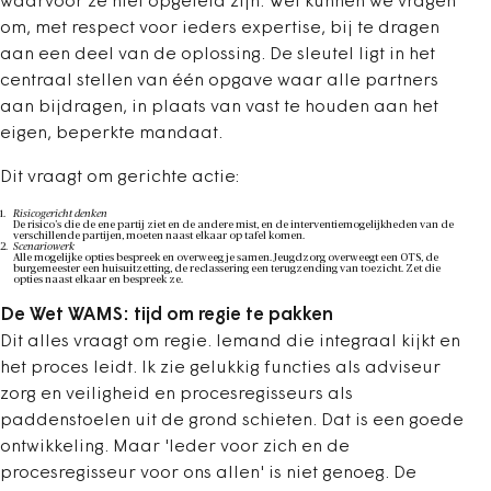
waarvoor ze niet opgeleid zijn. Wel kunnen we vragen
om, met respect voor ieders expertise, bij te dragen
aan een deel van de oplossing. De sleutel ligt in het
centraal stellen van één opgave waar alle partners
aan bijdragen, in plaats van vast te houden aan het
eigen, beperkte mandaat.
Dit vraagt om gerichte actie:
Risicogericht denken
De risico’s die de ene partij ziet en de andere mist, en de interventiemogelijkheden van de
verschillende partijen, moeten naast elkaar op tafel komen.
Scenariowerk
Alle mogelijke opties bespreek en overweeg je samen. Jeugdzorg overweegt een OTS, de
burgemeester een huisuitzetting, de reclassering een terugzending van toezicht. Zet die
opties naast elkaar en bespreek ze.
De Wet WAMS: tijd om regie te pakken
Dit alles vraagt om regie. Iemand die integraal kijkt en
het proces leidt. Ik zie gelukkig functies als adviseur
zorg en veiligheid en procesregisseurs als
paddenstoelen uit de grond schieten. Dat is een goede
ontwikkeling. Maar 'Ieder voor zich en de
procesregisseur voor ons allen' is niet genoeg. De