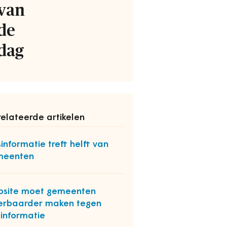
van
de
dag
elateerde artikelen
informatie treft helft van
meenten
site moet gemeenten
rbaarder maken tegen
informatie