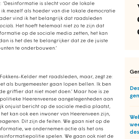
 ‘Desinformatie is slecht voor de lokale
 ik mezelf als hoeder van die lokale democratie
 kader vind ik het belangrijk dat raadsleden
ocials
. Het hoeft helemaal niet zo te zijn dat
nformatie op de sociale media zetten, het kan
n is het des te belangrijker dat ze de juiste
unten te onderbouwen.’
Ger
Fokkens-Kelder met raadsleden, maar, zegt ze:
 niet als burgemeester gaan lopen bellen. Ik ben
Des
de griffier dat niet moet doen.’ Maar hoe is ze
ge
 ­politieke Heerenveense aangelegenheden aan
jk onjuist bericht op de sociale media plaatst,
n, het kan ook een inwoner van Heerenveen zijn,
Web
ageren. Dit zijn de feiten. We gaan niet op de
wee
formatie, we ondernemen actie als het ons
des
sinformatiepolitie spelen. We gaan ook niet de