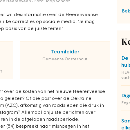
 van Heerenveen
- Foto: Jaap Schaaf
Bek
er wil desinformatie over de Heerenveense
elijke correcties op sociale media. ‘Je mag
 basis van de juiste feiten.’
K
Teamleider
De 
Gemeente Oosterhout
hui
t
HEVO
vas
ht over de kosten van het nieuwe Heerenveense
Dig
a gelezen? Of die post over de Oekraïne-
Enga
um (AZC), afkomstig van raadsleden die druk in
nstagram? Allemaal onjuiste berichten over
ren in de afgelopen raadsperiode.
Sam
r (54) bespreekt haar misnoegen in het
elk