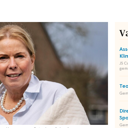
V
Ass
Kli
JS C
gem
Tea
Gem
Dir
Spo
Gem