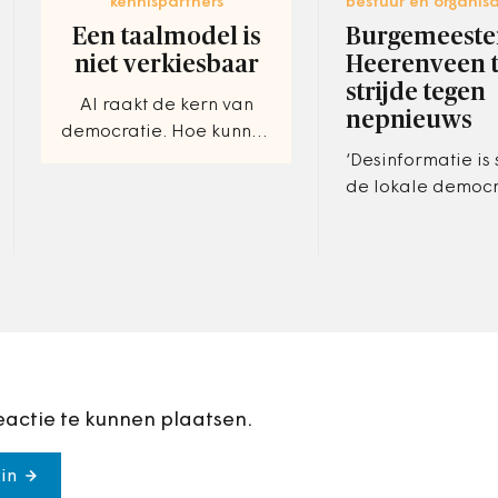
kennispartners
bestuur en organisa
Een taalmodel is
Burgemeeste
niet verkiesbaar
Heerenveen t
strijde tegen
AI raakt de kern van
nepnieuws
democratie. Hoe kunnen
gemeenteraden
‘Desinformatie is 
daarmee omgaan?
de lokale democr
eactie te kunnen plaatsen.
in