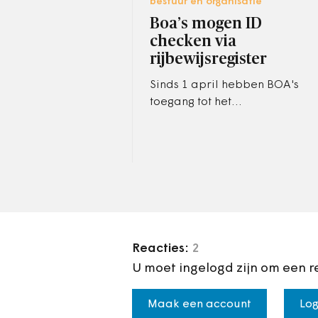
bestuur en organisatie
Boa’s mogen ID
checken via
rijbewijsregister
Sinds 1 april hebben BOA's
toegang tot het
rijbewijzenregister om de
identiteit van burgers vast te
stellen.
Reacties:
2
U moet ingelogd zijn om een r
Maak een account
Log