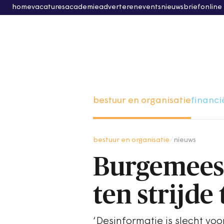
home
vacatures
academie
adverteren
events
nieuwsbrief
online
bestuur en organisatie
financi
bestuur en organisatie
/
nieuws
Burgemeest
ten strijd
‘Desinformatie is slecht vo