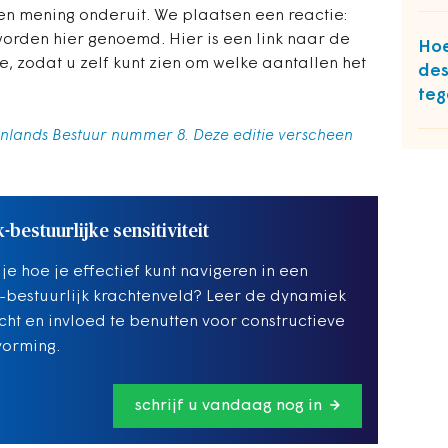
en mening onderuit. We plaatsen een reactie:
worden hier genoemd. Hier is een link naar de
Hoe
e, zodat u zelf kunt zien om welke aantallen het
des
te
nenlands Bestuur nummer 8. Deze editie verscheen
k-bestuurlijke sensitiviteit
 je hoe je effectief kunt navigeren in een
k-bestuurlijk krachtenveld? Leer de dynamiek
ht en invloed te benutten voor constructieve
vorming.
schrijf u vandaag nog in