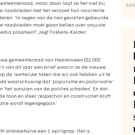
meenteraad, maar daar laat ze het niet bij.
&BA
ze raadsleden met het verzoek hun incorrecte
jderen. ‘In negen van de tien gevallen gebeurde
 je raadsleden moet gaan bellen over onjuiste
edia plaatsen?’, zegt Fokkens-Kelder.
ieuwe gemeenteraad van Heerenveen (52.000
ril van dit jaar een brief waarin ze de nieuwe
p de ‘wettelijke taken die wij ook hebben uit te
t de waarschuwing dat ‘populisme en polarisatie’
 ‘het aanzien van de politiek schaden’. En dat
e toon en sfeer respectvol en constructief blijft
atie wordt tegengegaan.’
cht allesbehalve een 1 aprilgrap. Het is