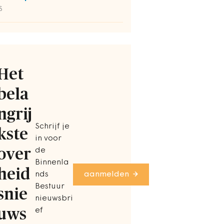
S
Het
bela
ngrij
Schrijf je
kste
in voor
over
de
Binnenla
heid
nds
aanmelden
Bestuur
snie
nieuwsbri
uws
ef