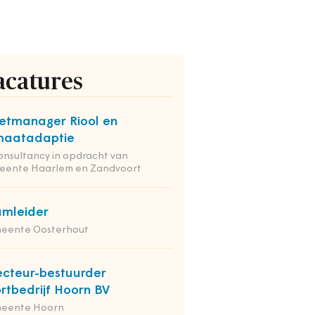
acatures
etmanager Riool en
maatadaptie
onsultancy in opdracht van
eente Haarlem en Zandvoort
mleider
eente Oosterhout
ecteur-bestuurder
rtbedrijf Hoorn BV
eente Hoorn