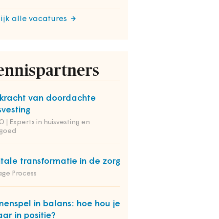
ijk alle vacatures
ennispartners
kracht van doordachte
svesting
 | Experts in huisvesting en
tgoed
itale transformatie in de zorg
ge Process
enspel in balans: hoe hou je
aar in positie?