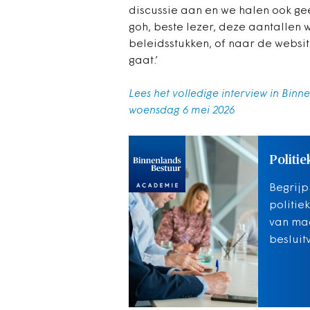
discussie aan en we halen ook ge
goh, beste lezer, deze aantallen 
beleidsstukken, of naar de websit
gaat.’
Lees het volledige interview in Bin
woensdag 6 mei 2026
Politie
Begrijp
politie
van mac
besluit