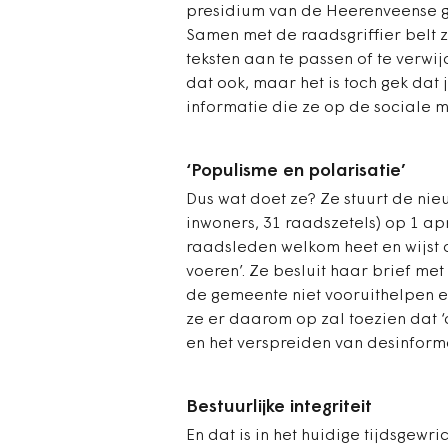
presidium van de Heerenveense ge
Samen met de raadsgriffier belt 
teksten aan te passen of te verwi
dat ook, maar het is toch gek dat
informatie die ze op de sociale m
‘Populisme en polarisatie’
Dus wat doet ze? Ze stuurt de n
inwoners, 31 raadszetels) op 1 ap
raadsleden welkom heet en wijst o
voeren’. Ze besluit haar brief me
de gemeente niet vooruithelpen en
ze er daarom op zal toezien dat ‘d
en het verspreiden van desinform
Bestuurlijke integriteit
En dat is in het huidige tijdsgewri