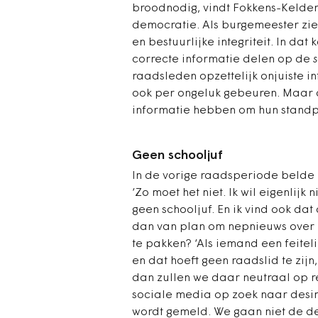
broodnodig, vindt Fokkens-Kelder:
democratie. Als burgemeester zie
en bestuurlijke integriteit. In dat
correcte informatie delen op de
s
raadsleden opzettelijk onjuiste i
ook per ongeluk gebeuren. Maar da
informatie hebben om hun standp
Geen schooljuf
In de vorige raadsperiode belde 
‘Zo moet het niet. Ik wil eigenlijk
geen schooljuf. En ik vind ook dat 
dan van plan om nepnieuws over
te pakken? ‘Als iemand een feiteli
en dat hoeft geen raadslid te zij
dan zullen we daar neutraal op re
sociale media op zoek naar desin
wordt gemeld. We gaan niet de de