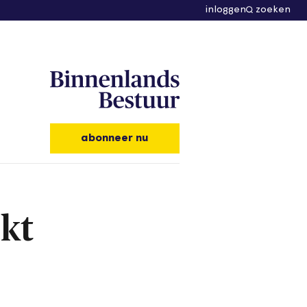
inloggen
zoeken
abonneer nu
kt