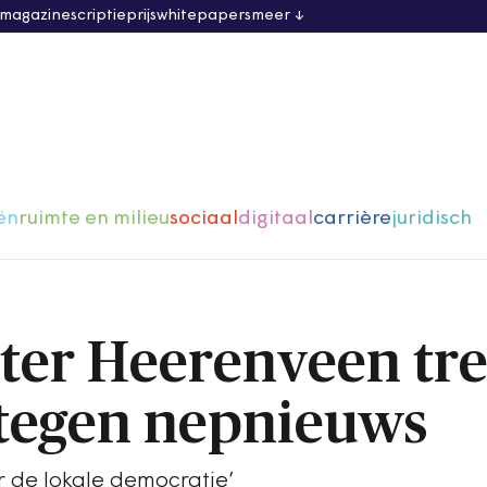
 magazine
scriptieprijs
whitepapers
meer
ën
ruimte en milieu
sociaal
digitaal
carrière
juridisch
er Heerenveen tre
e tegen nepnieuws
or de lokale democratie’