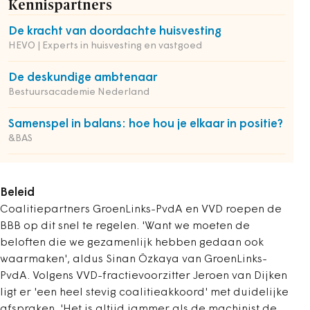
Kennispartners
De kracht van doordachte huisvesting
HEVO | Experts in huisvesting en vastgoed
De deskundige ambtenaar
Bestuursacademie Nederland
Samenspel in balans: hoe hou je elkaar in positie?
&BAS
Beleid
Coalitiepartners GroenLinks-PvdA en VVD roepen de
BBB op dit snel te regelen. 'Want we moeten de
beloften die we gezamenlijk hebben gedaan ook
waarmaken', aldus Sinan Özkaya van GroenLinks-
PvdA. Volgens VVD-fractievoorzitter Jeroen van Dijken
ligt er 'een heel stevig coalitieakkoord' met duidelijke
afspraken. 'Het is altijd jammer als de machinist de