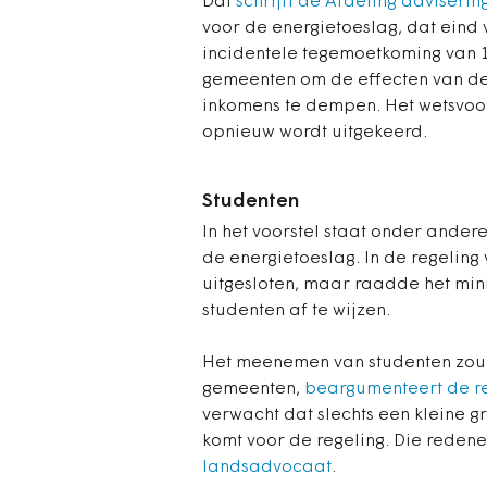
Dat
schrijft de Afdeling adviseri
voor de energietoeslag, dat eind 
incidentele tegemoetkoming van 1
gemeenten om de effecten van de
inkomens te dempen. Het wetsvoors
opnieuw wordt uitgekeerd.
Studenten
In het voorstel staat onder ander
de energietoeslag. In de regeling
uitgesloten, maar raadde het mi
studenten af te wijzen.
Het meenemen van studenten zou t
gemeenten,
beargumenteert de reg
verwacht dat slechts een kleine 
komt voor de regeling. Die redeneri
landsadvocaat
.