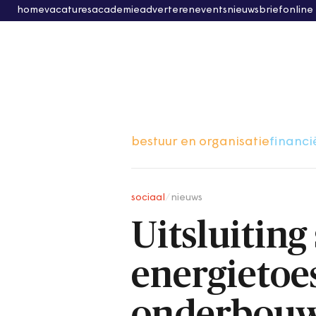
home
vacatures
academie
adverteren
events
nieuwsbrief
online
bestuur en organisatie
financi
sociaal
/
nieuws
Uitsluitin
energietoe
onderbou