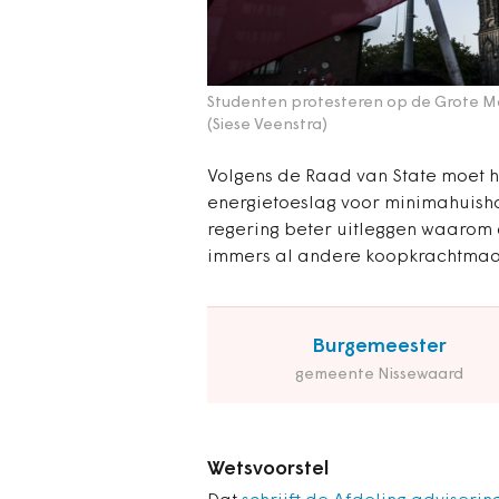
Studenten protesteren op de Grote Ma
(Siese Veenstra)
Volgens de Raad van State moet he
energietoeslag voor minimahuis
regering beter uitleggen waarom d
immers al andere koopkrachtmaatr
Burgemeester
gemeente Nissewaard
Wetsvoorstel