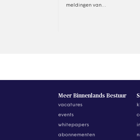
meldingen van
uitkeringsgerechtigden die
als mogelijke fraudeur
werden bestempeld en doet
aangifte tegen 5 gemeenten.
Meer Binnenlands Bestuur
S
vacatures
k
events
c
whitepapers
i
abonnementen
n