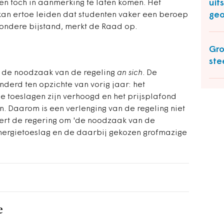
uit
en toch in aanmerking te laten komen. Het
geo
n kan ertoe leiden dat studenten vaker een beroep
ondere bijstand, merkt de Raad op.
Gro
ste
j de noodzaak van de regeling
an sich
. De
derd ten opzichte van vorig jaar: het
e toeslagen zijn verhoogd en het prijsplafond
en. Daarom is een verlenging van de regeling niet
ert de regering om 'de noodzaak van de
nergietoeslag en de daarbij gekozen grofmazige
e