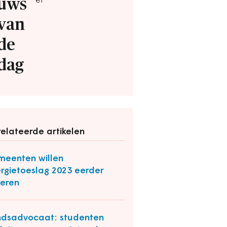
uws
ef
van
de
dag
elateerde artikelen
eenten willen
rgietoeslag 2023 eerder
keren
dsadvocaat: studenten