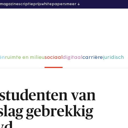
 magazine
scriptieprijs
whitepapers
meer
ën
ruimte en milieu
sociaal
digitaal
carrière
juridisch
g studenten van
slag gebrekkig
wd