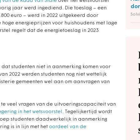
ng van de Raad van State
over het wetsvoorstel
do
vorig jaar werd ingediend. Die toeslag – een
Solv
800 euro – werd in 2022 uitgekeerd door
 hoge energieprijzen voor huishoudens met lage
tel regelt dat de energietoeslag in 2023
e dat studenten niet in aanmerking komen voor
 van 2022 werden studenten nog niet wettelijk
nisterie gemeenten wel aan om aanvragen van
e veel vragen van de uitvoeringscapaciteit van
ering in het wetsvoorstel
. Tegelijkertijd wordt
groep studenten daadwerkelijk in aanmerking
ng is in lijn met het
oordeel van de