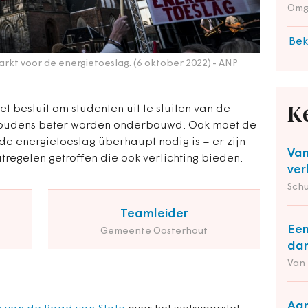
Omg
Bek
rkt voor de energietoeslag. (6 oktober 2022)
- ANP
t besluit om studenten uit te sluiten van de
K
houdens beter worden onderbouwd. Ook moet de
e energietoeslag überhaupt nodig is – er zijn
Van
egelen getroffen die ook verlichting bieden.
ver
Schu
Teamleider
Een
Gemeente Oosterhout
dan
Van
Aan