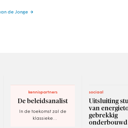
iaan de Jonge
kennispartners
sociaal
De beleidsanalist
Uitsluiting s
van energiet
In de toekomst zal de
gebrekkig
klassieke
onderbouwd
beleidsmedewerker