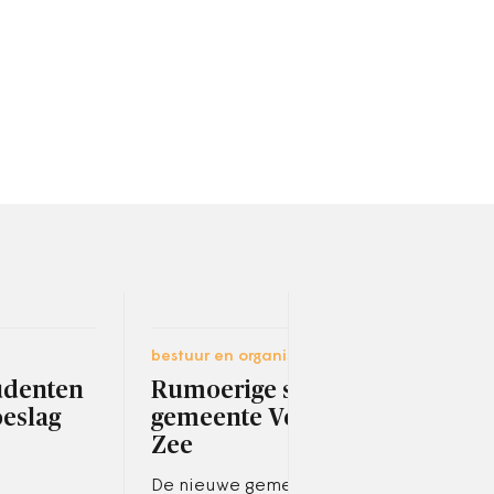
bestuur en organisatie
socia
tudenten
Rumoerige start
‘Val
oeslag
gemeente Voorne aan
ni
Zee
inb
De nieuwe gemeente Voorne
Onde