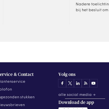
plaatsmaken voor de
Nadere toelichtin
beleidsanalist
bij het besluit o
niet in aanmerkin
komen voor de
energietoeslag, v
Raad van State.
ervice & Contact
Volg ons
lantenservice
olofon
alle social media →
ngezonden stukken
Download de
app
ieuwsbrieven