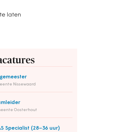
te laten
acatures
rgemeester
eente Nissewaard
mleider
eente Oosterhout
S Specialist (28–36 uur)