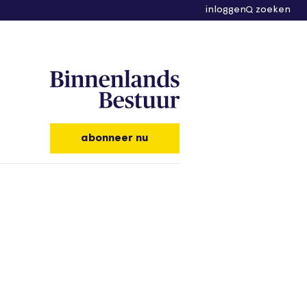
inloggen
zoeken
abonneer nu