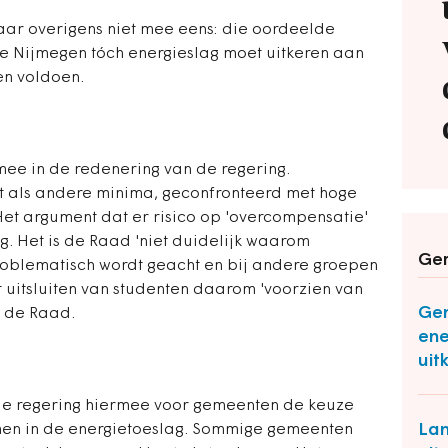
aar overigens niet mee eens: die oordeelde
 Nijmegen tóch energieslag moet uitkeren aan
n voldoen.
mee in de redenering van de regering.
t als andere minima, geconfronteerd met hoge
 Het argument dat er risico op 'overcompensatie'
eg. Het is de Raad 'niet duidelijk waarom
Ger
roblematisch wordt geacht en bij andere groepen
t uitsluiten van studenten daarom 'voorzien van
Gem
t de Raad.
ene
uit
 de regering hiermee voor gemeenten de keuze
Lan
en in de energietoeslag. Sommige gemeenten