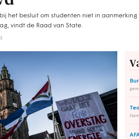
bij het besluit om studenten niet in aanmerking 
ag, vindt de Raad van State.
23
V
Bu
gem
Tea
Gem
AFA