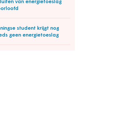
sluiten van energietoeslag
orloofd
ningse student krijgt nog
eds geen energietoeslag