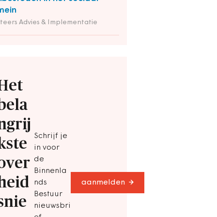
mein
iteers Advies & Implementatie
Het
bela
ngrij
Schrijf je
kste
in voor
over
de
Binnenla
heid
nds
aanmelden
Bestuur
snie
nieuwsbri