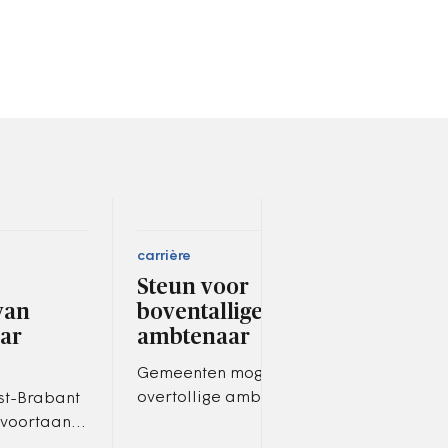
carrière
ruimt
j
Steun voor
Gem
van
boventallige
Air
ar
ambtenaar
voe
Gemeenten mogen
In A
overtollige ambtenaren niet
word
st-Brabant
lichtzinnig over de schutting
rege
 voortaan
gooien met het risico dat zij
mass
meest