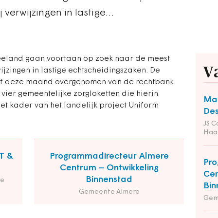
 verwijzingen in lastige…
eeland gaan voortaan op zoek naar de meest
V
jzingen in lastige echtscheidingszaken. De
f deze maand overgenomen van de rechtbank.
 vier gemeentelijke zorgloketten die hierin
Man
 het kader van het landelijk project Uniform
Des
JS C
Haa
T &
Programmadirecteur Almere
Pro
Centrum – Ontwikkeling
Cen
Binnenstad
de
Bin
Gemeente Almere
Gem