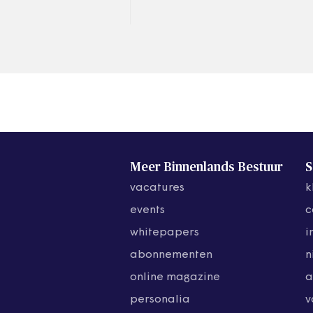
Meer Binnenlands Bestuur
S
vacatures
k
events
c
whitepapers
i
abonnementen
n
online magazine
a
personalia
v