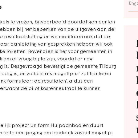
Enga
s
kkels te vrezen, bijvoorbeeld doordat gemeenten
 hebben bij het beperken van de uitgaven aan de
e resultaatstelling en wij monitoren ook dat de
Naar aanleiding van gesprekken hebben wij ook
ke loketten. Bovendien is het voor gemeenten in
 om er vroeg bij te zijn, voordat er nog
 is.’ Desgevraagd bevestigt de gemeente Tilburg
odig is, en zo licht als mogelijk is’ zal hanteren
ank formuleert de resultaten’, aldus een
rwacht de pilot kostenneutraal te kunnen
ndelijk project Uniform Hulpaanbod en duurt
 in feite een poging om landelijk zoveel mogelijk