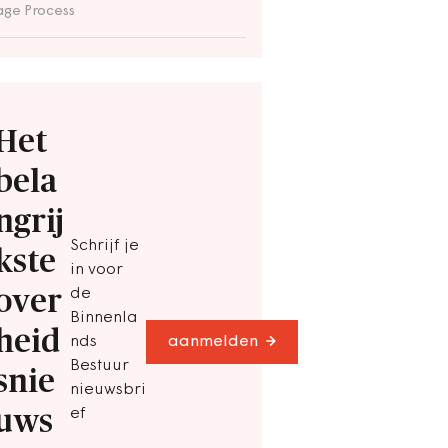
ge Process
Het
bela
ngrij
Schrijf je
kste
in voor
over
de
Binnenla
heid
nds
aanmelden
Bestuur
snie
nieuwsbri
uws
ef