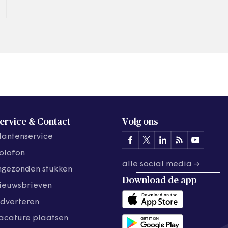
passende zorgaa
verwijzingen in l
ervice & Contact
Volg ons
lantenservice
olofon
alle social media →
ngezonden stukken
Download de
app
ieuwsbrieven
dverteren
acature plaatsen