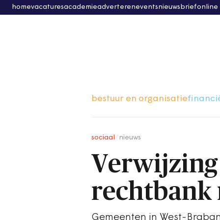
home
vacatures
academie
adverteren
events
nieuwsbrief
online
bestuur en organisatie
financi
sociaal
/
nieuws
Verwijzing
rechtbank
Gemeenten in West-Brabant