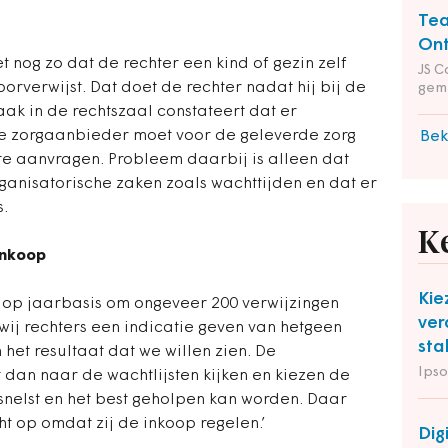
Tea
Ont
t nog zo dat de rechter een kind of gezin zelf
JS C
rverwijst. Dat doet de rechter nadat hij bij de
gem
ak in de rechtszaal constateert dat er
De zorgaanbieder moet voor de geleverde zorg
Bek
e aanvragen. Probleem daarbij is alleen dat
rganisatorische zaken zoals wachttijden en dat er
s.
K
inkoop
Kie
t op jaarbasis om ongeveer 200 verwijzingen
ver
 wij rechters een indicatie geven van hetgeen
sta
et resultaat dat we willen zien. De
Ipso
dan naar de wachtlijsten kijken en kiezen de
nelst en het best geholpen kan worden. Daar
t op omdat zij de inkoop regelen.’
Dig