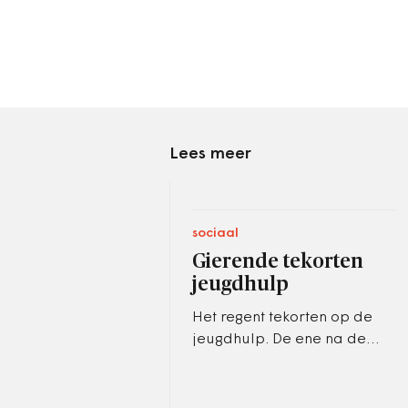
Lees meer
sociaal
Gierende tekorten
jeugdhulp
Het regent tekorten op de
jeugdhulp. De ene na de
andere gemeente meldt zich
met (forse) rode cijfers. En
met allerhande…