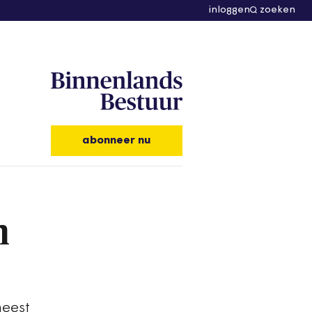
inloggen
zoeken
abonneer nu
n
meest