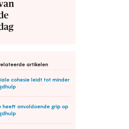
van
de
dag
elateerde artikelen
iale cohesie leidt tot minder
gdhulp
 heeft onvoldoende grip op
gdhulp