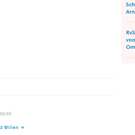
Sch
Ar
RvS
voo
Om
omein
d Willen