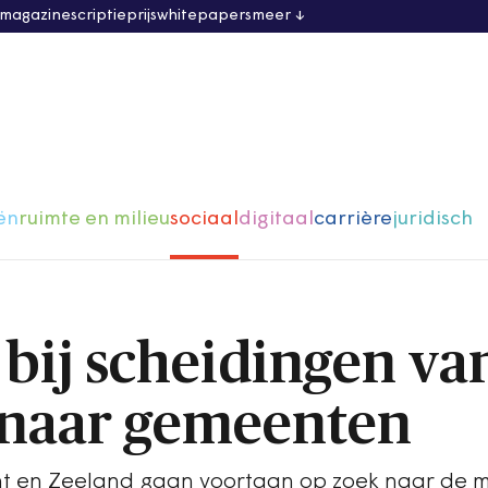
 magazine
scriptieprijs
whitepapers
meer
ën
ruimte en milieu
sociaal
digitaal
carrière
juridisch
 bij scheidingen va
 naar gemeenten
 en Zeeland gaan voortaan op zoek naar de 